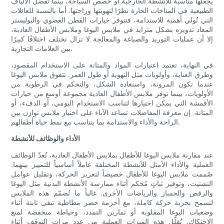
يجعلها مناسبة للأنشطة الخارجية أو حصص السباحة، بينما تُفضل الألياف
الطبيعية في المناخات الحارة نظرًا لتهويتها وراحتها. أما بالنسبة للعائلات
التي تُولي أهمية للاستدامة، فتتوفر خيارات القطن العضوي والبوليستر
المعاد تدويره بشكل متزايد في ملابس اليوغا وملابس الأطفال العادية،
إلا أن عمليات التوريد والصباغة والمعالجة لا تزال تختلف اختلافًا كبيرًا
بين العلامات التجارية.
في النهاية، تعتمد اعتبارات المواد والمتانة على الاستخدام المقصود،
وطرق العناية، وأولويات مثل التهوية أو طول العمر. تتفوق ملابس اليوغا
عندما تكون المرونة، واستعادة الشكل، والتحكم في الرطوبة من
الأولويات، بينما توفر ملابس الأطفال العادية مجموعة أوسع من خيارات
الأقمشة التي يمكن اختيارها لتناسب الاستخدام اليومي، أو الدفء، أو
المتانة. إن معرفة المفاضلات تساعد الآباء على اختيار ملابس توازن بين
الراحة والأداء والاستدامة بما يتناسب مع نمط حياة أطفالهم.
الأداء والوظائف للأنشطة
عند مقارنة ملابس اليوغا للأطفال بملابس الأطفال العادية، تُعدّ الوظائف
العملية والأداء الأمثل للأنشطة المختلفة عاملاً أساسياً للتمييز بينهما.
صُممت ملابس اليوغا للأطفال خصيصاً لتعزيز الحركة، وتقليل عوامل
التشتيت، وتوفير ثباتٍ مُحكم أثناء ممارسة الأنشطة البدنية مثل اليوغا
والرقص والجمباز والرياضات الأخرى. غالباً ما تُصمّم هذه الملابس
لتسمح بحرية حركة كاملة، مع أحزمة خصر مطاطية تبقى ثابتة أثناء
وضعيات اليوغا المقلوبة أو تمارين التمدد، وخياطة منخفضة لمنع
الاحتكاك. تُقلّل هذه الميزات العملية من عدد مرات التوقف أثناء