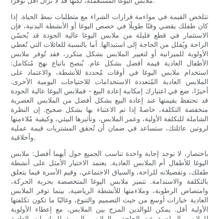
ملابس اليوغا المستعملة، لكنها قد لا تزال أقل توفرًا.
تتلخص القيمة في مواءمة قرارات الشراء مع متطلبات نمط الحياة. إذا
كان طفلك يقضي وقتًا طويلًا في حصص اليوغا أو الأنشطة البدنية، فإن
الاستثمار في قطع قليلة من ملابس اليوغا عالية الجودة قد يُحسّن
الراحة ويُقلل من الحاجة إلى استبدالها. أما بالنسبة للعائلات التي تُعطي
الأولوية للميزانية أو لتغيير الملابس بشكل متكرر، فقد تُوفر ملابس
الأطفال العادية قيمة أفضل بشكل عام. يُنصح باتباع نهج مُتكامل:
استخدام ملابس اليوغا في أوقات مُحددة للأنشطة، والاعتماد على
الملابس العادية المُتعددة الاستخدامات للاحتياجات اليومية الأخرى.
أخيرًا، ضع في اعتبارك إمكانية إعادة البيع - فملابس اليوغا عالية الجودة
قد تحتفظ بقيمتها عند إعادة البيع بشكل أفضل من الملابس العصرية
منخفضة التكلفة، خاصةً إذا تم الاعتناء بها بشكل صحيح. إن النظرة
الشاملة للتكلفة الأولية، وعمر الملابس، وتأثيرها البيئي، وكيفية مُلاءمتها
لروتين عائلتك، ستساعد في ضمان أن تُحقق المشتريات قيمة عملية
وأخلاقية.
باختصار، لا توجد إجابة واحدة تناسب الجميع حول أيهما أفضل: ملابس
اليوغا للأطفال أم الملابس العادية. يعتمد الاختيار الأمثل على أنشطة
طفلك، وتفضيلاته للراحة، والسياق الاجتماعي، وقيم الأسرة فيما يتعلق
بالتكلفة والاستدامة. تتميز ملابس اليوغا المتخصصة بحرية الحركة،
وامتصاص الرطوبة، وملاءمتها للأنشطة الرياضية، بينما توفر الملابس
العادية خيارات أوسع من حيث التصميم والتنوع، وغالبًا ما تكون تكلفتها
الأولية أقل. يمكن للوالدين المزج بين الملابس، مع إعطاء الأولوية
للملابس الرياضية عند الحاجة، والملابس اليومية للمناسبات العادية