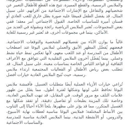
والملابس الرسمية، والقطع المميزة. تتيح هذه القطع للأطفال التعبير عن
شخصياتهم والتفاعل مع الإشارات الاجتماعية من أقرانهم. على سبيل
المثال، قد يفضل الطفل قميصًا عليه صورة بطل خارق للعب العادي أو
فستان أميرة للمناسبات الخاصة. القبول الاجتماعي أمر معقد؛ ففي
بعض المجموعات، تُعتبر الملابس الرياضية رائجة ومقبولة في العديد من
الأماكن، بينما في مجموعات أخرى، قد تُعتبر غير رسمية للغاية.
غالباً ما يوازن الآباء بين تفضيلاتهم الشخصية والتوقعات الاجتماعية.
فبعضهم يُفضّل المظهر الأنيق والعملي لملابس اليوغا عند اصطحاب
الأطفال من المدرسة أو عند اللعب معهم، لأنها تعكس نمط حياة نشط
وعملي. بينما يُفضّل آخرون الملابس التقليدية التي تتوافق مع الأعراف
الثقافية أو قواعد اللباس الخاصة بمناسبات معينة. على سبيل المثال، قد
تتطلب بعض رياض الأطفال أو الفعاليات المجتمعية ارتداء ملابس
رسمية، حيث تُتيح الملابس العادية خيارات أفضل.
تُراعي خيارات الأزياء العملية أيضًا متطلبات الغسيل. فأقمشة ملابس
اليوغا تحافظ على لونها وشكلها لفترة أطول، مما يقلل من ظهور
علامات التلف مع مرور الوقت. في المقابل، قد تبهت الملابس العادية،
وخاصة تلك المزينة بطبعات أو تفاصيل دقيقة، أو تفقد شكلها مع
الغسيل المتكرر، مما قد يؤثر على مظهرها. يلجأ الآباء أحيانًا إلى التناوب
بين الأنماط المختلفة؛ فملابس اليوغا مناسبة لعطلات نهاية الأسبوع،
والدروس، أو الأنشطة البدنية، بينما الملابس العادية مناسبة للمدرسة
والمناسبات الاجتماعية.