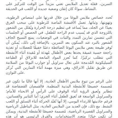
التمرين، فقلة تعديل الملابس تعني مزيداً من الوقت للتركيز على
النشاط، سواءً كان إتقان وضعية جديدة أو اللعب في الحديقة.
تُحدد خصائص ملابس اليوغا من خلال قدرتها على امتصاص الرطوبة،
وتهويتها، وثباتها. تعمل الأقمشة الماصة للرطوبة على سحب العرق
بعيدًا عن الجلد، مما يُساعد في تنظيم درجة الحرارة ويُقلل من الشعور
باللزوجة الذي قد يُسبب عدم الراحة للطفل. في الحصص أو الجلسات
التي تتضمن تمارين التمدد والثبات في الوضعيات، يمنع النسيج الجاف
الشعور بالبرد عند السكون بعد التمرين. بالإضافة إلى ذلك، يُمكن أن
تُوفر طبيعة بعض ملابس اليوغا الضاغطة دعمًا خفيفًا للعضلات أو تغذية
راجعة حسية عميقة يجدها بعض الأطفال مُهدئة أو مُفيدة أثناء الأنشطة
التي تتطلب تركيزًا. كما تُعزز المواد المانعة للانزلاق أو الطباعة
السيليكونية المُدمجة على نعال سراويل أو جوارب اليوغا من السلامة
عن طريق تقليل الانزلاق، وهي ميزة مهمة أثناء التمارين التي تُركز
على التوازن.
على الرغم من تنوع ملابس الأطفال العادية، إلا أنها غالبًا ما تكون غير
مُصممة خصيصًا للأنشطة البدنية المنظمة. فالقمصان الفضفاضة قد
تتطاير وتُعيق الرؤية أثناء الوقوف على الرأس أو الانحناء للأمام؛
والسراويل الواسعة قد تُعيق الطفل أثناء الجري؛ أما التنانير والفساتين،
فرغم جاذبيتها للارتداء اليومي، إلا أنها تُقيّد الحركة أثناء التسلق أو اللعب
النشط. مع ذلك، فإن العديد من الملابس العادية، مثل البناطيل الرياضية
والسراويل القصيرة الرياضية، مُصممة خصيصًا للأنشطة البدنية، ويمكن
أن تكون خيارًا متعدد الاستخدامات. والفرق الرئيسي هو أن هذه