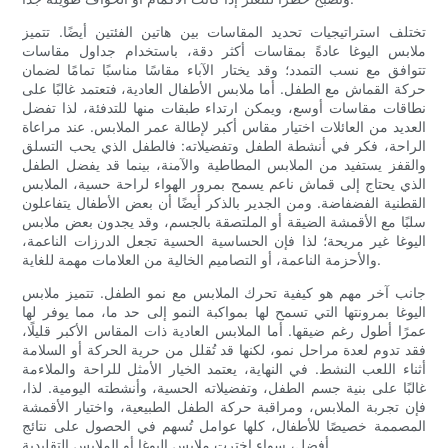
تختلف استراتيجيات تحديد المقاسات بين هاتين الفئتين أيضًا. تتميز
ملابس اليوغا عادةً بمقاسات أكثر دقة، باستخدام جداول مقاسات
تتوافق مع نسب التمدد؛ وقد يختار الآباء مقاسًا مناسبًا تمامًا لضمان
حركة القماش مع الطفل. أما ملابس الأطفال العادية، فتعتمد غالبًا على
نطاقات مقاسات أوسع، ويمكن ارتداء طبقات منها للتدفئة، لذا تفضل
العديد من العائلات اختيار مقاس أكبر لإطالة عمر الملابس. عند مراعاة
الراحة، فكر في أنشطة الطفل وتفضيلاته: فالطفل الذي يحب التسلق
والقفز يستفيد من الملابس المطاطية والآمنة، بينما قد يفضل الطفل
الذي يحتاج إلى قماش ناعم يسمح بمرور الهواء لراحة حسية، الملابس
القطنية الفضفاضة. ومن الجدير بالذكر أيضًا أن بعض الأطفال يتفاعلون
سلبًا مع الأقمشة الضيقة أو الملتصقة بالجسم، وقد يجدون بعض ملابس
اليوغا غير مريحة؛ لذا فإن الحساسية الحسية تجعل الدرزات الناعمة،
والأحزمة الناعمة، أو التصاميم الخالية من العلامات مهمة للغاية.
جانب آخر مهم هو كيفية تحرك الملابس مع نمو الطفل. تتميز ملابس
اليوغا بمرونتها التي تسمح لها بمواكبة النمو إلى حد ما، مما يوفر لها
عمرًا أطول رغم ضيقها. أما الملابس العادية ذات المقاس الأكبر قليلًا،
فقد تدوم لعدة مراحل نمو، لكنها قد تُقلل من حرية الحركة أو السلامة
أثناء اللعب النشط. في النهاية، يعتمد الخيار الأمثل للراحة والملاءمة
غالبًا على بنية جسم الطفل، وتفضيلاته الحسية، وأنشطته اليومية. لذا،
فإن تجربة الملابس، ومراقبة حركة الطفل الطبيعية، واختيار الأقمشة
المصممة خصيصًا للأطفال، كلها عوامل تُسهم في الحصول على نتائج
أفضل، سواء اخترتِ ملابس اليوغا أو الملابس التقليدية.