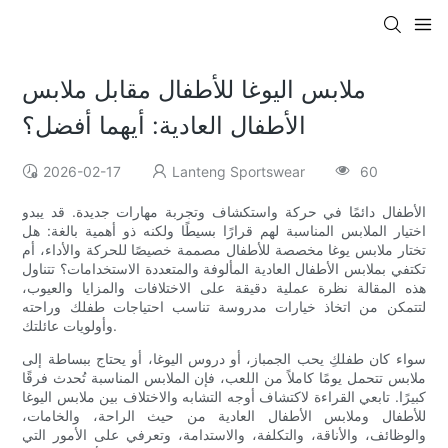
ملابس اليوغا للأطفال مقابل ملابس
الأطفال العادية: أيهما أفضل؟
2026-02-17
Lanteng Sportswear
60
الأطفال دائمًا في حركة واستكشاف وتجربة مهارات جديدة. قد يبدو
اختيار الملابس المناسبة لهم قرارًا بسيطًا ولكنه ذو أهمية بالغة: هل
تختار ملابس يوغا مخصصة للأطفال مصممة خصيصًا للحركة والأداء، أم
تكتفي بملابس الأطفال العادية المألوفة والمتعددة الاستخدامات؟ تتناول
هذه المقالة نظرة عملية دقيقة على الاختلافات والمزايا والعيوب،
لتتمكن من اتخاذ خيارات مدروسة تناسب احتياجات طفلك وراحته
وأولويات عائلتك.
سواء كان طفلكِ يحب الجمباز، أو دروس اليوغا، أو يحتاج ببساطة إلى
ملابس تتحمل يومًا كاملاً من اللعب، فإن الملابس المناسبة تُحدث فرقًا
كبيرًا. تابعي القراءة لاكتشاف أوجه التشابه والاختلاف بين ملابس اليوغا
للأطفال وملابس الأطفال العادية من حيث الراحة، والخامات،
والوظائف، والأناقة، والتكلفة، والاستدامة، وتعرفي على الأمور التي