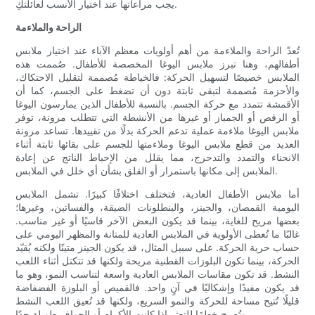
يجب مراعاتها عند اختيار الأنسب لعائلتكِ.
الراحة والملاءمة
تُعدّ الراحة والملاءمة من أهم أولويات معظم الآباء عند اختيار ملابس
أطفالهم، وهنا تبرز ملابس اليوغا المخصصة للأطفال. صُممت هذه
الملابس خصيصًا لتسهيل الحركة: فالخياطة مُصممة لتقليل الاحتكاك،
والأحزمة مُصممة لتبقى ثابتة دون أن تضغط على الجسم، كما أن
الأقمشة تتمدد مع حركة الجسم. بالنسبة للأطفال الذين يمارسون اليوغا
أو الرقص أو الجمباز أو غيرها من الأنشطة التي تتطلب مرونة، توفر
ملابس اليوغا ملاءمة عملية تدعم الحركة بدلًا من تقييدها. تساعد مرونة
العديد من قطع ملابس اليوغا وملاءمتها للجسم على بقائها ثابتة أثناء
الانحناء والتمدد والتدحرج، مما يقلل من الإحباط الناتج عن إعادة
الملابس إلى مكانها باستمرار أو القلق بشأن أي خلل في الملابس.
أما ملابس الأطفال العادية، فتختلف اختلافًا كبيرًا. تشمل الملابس
اليومية القمصان، والجينز، والبنطلونات الضيقة، والفساتين، وغيرها؛
بعضها مريح للغاية، بينما قد يكون البعض الآخر قاسيًا أو غير مناسب.
غالبًا ما تُعطى الأولوية في الملابس العادية للمتانة والمظهر اليومي على
حساب حرية الحركة. على سبيل المثال، قد يكون الجينز متينًا ولكنه يُقيّد
الحركة، بينما تكون البلوزات القطنية مريحة ولكنها قد تتكتل أثناء اللعب
النشط. قد تكون مقاسات الملابس العادية واسعة لتناسب النمو، وهو ما
قد يكون مفيدًا وإشكاليًا في آنٍ واحد. فالقميص أو البلوزة الفضفاضة
قليلًا تُتيح مساحة للحركة والنمو السريع، ولكنها قد تُعيق اللعب النشط
وتُصبح خطرًا للتعثر إذا كانت الأكمام أو الحواف طويلة جدًا.