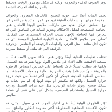
يوفر الصوف الدفء والنعومة، ولكنه قد يتكتل مع مرور الوقت ويحتفظ
بالحرارة أثناء الحركة النشطة.
تعتمد المتانة أيضًا على جودة التصنيع: فالخياطة المعززة، والحواف
المخيطة مرتين، والسحابات المتينة تزيد من عمر المنتج بغض النظر عن
نوع القماش. تركز العديد من ماركات ملابس اليوغا للأطفال على
الخياطة المسطحة لتقليل الاحتكاك وتعزيز المتانة في المناطق التي قد
تتعرض فيها الخياطة للإجهاد بسبب الحركة المستمرة. في المقابل،
تُعطي بعض ملابس الأطفال العادية الأولوية لتفاصيل الموضة التي قد
تكون أقل متانة - مثل الترتر، والطبعات الرقيقة، أو العناصر الزخرفية
الرقيقة التي قد تتلف أو تسقط بسرعة.
تختلف تعليمات العناية أيضًا وتؤثر على الأداء طويل الأمد. غالبًا ما
تستعيد الأقمشة عالية الأداء في ملابس اليوغا لونها بسرعة بعد الغسيل،
ولكنها قد تتطلب غسيلًا خاصًا للحفاظ على خصائص امتصاص الرطوبة
والمرونة - ويُنصح عادةً بتجنب الحرارة العالية ومنعمات الأقمشة. أما
الملابس القطنية العادية، فيمكن أن تكون أكثر تحملاً من حيث درجة
حرارة الغسيل، ولكنها قد تنكمش أو يبهت لونها إذا لم تتم العناية بها
بشكل صحيح. وتؤثر عادات الوالدين، مثل عدد مرات الغسيل ودرجة
حرارة الغسيل واستخدام المجفف، بشكل كبير على عمر أي قطعة
ملابس.
تؤثر الظروف البيئية أيضًا على اختيار المواد. فعلى سبيل المثال، قد
تكون الأقمشة الصناعية المخلوطة أكثر مقاومة للكلور والملح، مما