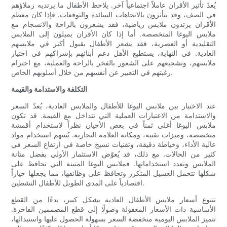
يُعدّ تأثير الأقران عاملاً اجتماعياً آخر. يلاحظ الأطفال ما يرتديه زملاؤهم
في الصف، وقد يتأثرون بالاتجاهات السائدة والتوقعات. فإذا كان معظم
الأقران يرتدون ملابس رياضية، فقد يشعرون بالراحة والانسجام مع
ملابس اليوغا المتخصصة. أما إذا كان الأقران يميلون إلى الملابس
التقليدية أو العصرية، فقد يشعر الأطفال بقبول أكبر في ملابسهم
العادية. في النهاية، يستطيع الأهل دعم أبنائهم بإشراكهم في اختيار
ملابسهم، وتشجيعهم على الشعور بالفخر بالراحة والعملية، مع احترام
رغبتهم في التعبير عن أنفسهم من خلال أسلوبهم الخاص.
التكلفة والاستدامة والقيمة
عند الاختيار بين ملابس اليوغا للأطفال والملابس العادية، يُعدّ السعر
والاستدامة من الاعتبارات العملية التي تتداخل مع القيمة. قد تكون
ملابس اليوغا أغلى ثمناً في بعض الأحيان نظراً لاستخدام أقمشة
متخصصة، وميزات تقنية، ومكانة العلامة التجارية. يُسهم استخدام مواد
عالية الأداء، وخياطة دقيقة، وتقنيات نسيج خاصة في ارتفاع السعر في
كثير من الحالات. مع ذلك، قد يُعوّض الاستثمار الأولي بفضل متانة
الملابس وتعدد استخداماتها. فملابس اليوغا المتينة التي تحافظ على
شكلها تتحمل الغسيل المتكرر وتحافظ على وظائفها، مما يجعلها خياراً
اقتصادياً على المدى الطويل للأطفال النشطين.
تتنوع أسعار ملابس الأطفال العادية بشكل كبير، بدءًا من القطع
الأساسية ذات الأسعار المعقولة وصولًا إلى قطع المصممين الفاخرة.
تتميز الملابس اليومية منخفضة السعر بسهولة الحصول عليها واستبدالها،