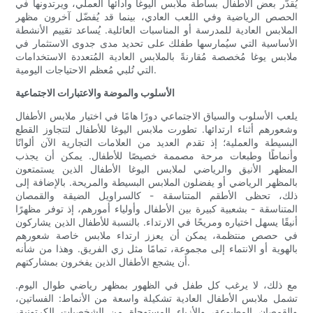
يُقدّر بعض الأطفال بساطة ملابس اليوغا وأدائها العملي، ويرتدونها في
الحصص الرياضية وفي اللعب العادي، بينما قد يُفضّل آخرون مظهر
الملابس العادية للمدرسة أو المناسبات العائلية. يُساعد تقييم الأنشطة
الأساسية التي سيُمارسها طفلك على تحديد مدى جدوى الاستثمار في
ملابس يوغا مُخصصة مُقارنةً بالملابس العادية المُتعددة الاستخدامات
التي تُلبي مُعظم الاحتياجات اليومية.
الأسلوب والموضة والاعتبارات الاجتماعية
يلعب الأسلوب والسياق الاجتماعي دورًا هامًا في اختيار ملابس الأطفال
وشعورهم أثناء ارتدائها. تطورت ملابس اليوغا للأطفال لتتجاوز القطع
البسيطة والعملية؛ إذ تقدم العديد من العلامات التجارية الآن ألوانًا
وأنماطًا وطبعات مرحة مصممة خصيصًا للأطفال. يمكن أن يجذب
المظهر الأنيق والرياضي لملابس اليوغا الأطفال الذين يستمتعون
بالمظهر الرياضي أو يفضلون الملابس البسيطة والمريحة. بالإضافة إلى
ذلك، تحظى الأطقم المتناسقة - كالسراويل الضيقة والقمصان
المتناسقة - بشعبية كبيرة بين الأطفال وأولياء أمورهم، إذ توفر مظهرًا
أنيقًا يسهل اختياره ومريحًا في الارتداء. بالنسبة للأطفال الذين يشاركون
في حصص منتظمة، يمكن أن يعزز ارتداء ملابس خاصة شعورهم
بالهوية أو الانتماء إلى مجموعة، تمامًا مثل زي الفريق. وهذا من شأنه
أن يشجع الأطفال الذين يفخرون بمشاركتهم.
مع ذلك، لا يرغب كل طفل في الظهور بمظهر رياضي طوال اليوم.
تشمل ملابس الأطفال العادية تشكيلة واسعة من الأنماط: الفساتين،
والقمصان المطبوعة، والأزياء المستوحاة من الشخصيات الكرتونية،