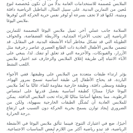
الملابس مُصممة للاستخدامات العامة بدلًا من أن تكون مُخصصة لنوع
مُعين من التمارين البدنية. على سبيل المثال، البناطيل الرياضية دافئة
ومتينة، لكنها قد لا تجف بسرعة أو تُوفر نفس حرية الحركة التي تُوفرها
ملابس اليوغا.
السلامة جانب عملي آخر. تميل ملابس اليوغا المصممة للتمارين
الرياضية إلى تجنب الأجزاء المتدلية، والأربطة الفضفاضة، والحواف
الطويلة التي قد تشكل مخاطر أثناء الأنشطة البدنية. في المقابل، قد
تتضمن ملابس الأطفال العادية ذات الطابع العصري عناصر زخرفية مثل
الأزرار، والفيونكات، والأحزمة التي قد تعلق أو تنفك. لذا، ينبغي على
الآباء الانتباه إلى طريقة إغلاق الملابس والزخارف عند اختيار ملابس
اللعب النشط.
يؤثر ارتداء طبقات متعددة من الملابس على وظيفتها. ففي الأجواء
الباردة، قد يحتاج الأطفال إلى طبقة أساسية تسمح بمرور الهواء،
وطبقة وسطى دافئة، وطبقة خارجية مقاومة للماء. غالبًا ما تُعدّ ملابس
اليوغا خيارًا ممتازًا كطبقة أساسية بفضل قدرتها على امتصاص
الرطوبة، مما يجعلها أساسًا مثاليًا للارتداء تحت الملابس الدافئة. يمكن
للملابس العادية أن تُشكّل الطبقات الخارجية بسهولة، ولكن من
الضروري إيجاد توازن يسمح بحرية الحركة دون التسبب في ارتفاع
درجة الحرارة.
أخيرًا، ضع في اعتبارك التنوع: فبينما تتألق ملابس اليوغا في الأنشطة
الرياضية، قد تبدو رياضية أكثر من اللازم لبعض المناسبات الاجتماعية.