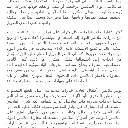
مما يناسب العائلات التي تتوقع نموًا سريعًا أو استخدامًا مكثفًا. مع ذلك،
قد تتلاشى ألوان الملابس الرخيصة أو تتلف أو تفقد جودتها بسرعة، مما
يُرتب تكاليف استبدال متكررة. أما الملابس العادية متوسطة وعالية
الجودة، فتتميز بمتانتها وأناقتها، مما يوفر حلًا وسطًا جيدًا بين التكلفة
والقيمة على المدى الطويل.
تُؤثر اعتبارات الاستدامة بشكل متزايد على قرارات الشراء. تتجه العديد
من ماركات ملابس اليوغا إلى استخدام البوليستر المُعاد تدويره، ومزيج
القطن العضوي، وعمليات الصباغة منخفضة التأثير للحد من البصمة
البيئية. غالبًا ما تُصنع الأقمشة عالية الأداء المستخدمة في ملابس اليوغا
من مواد مُعاد تدويرها، كما أن العمر الطويل للقطع عالية الجودة يُقلل
من الحاجة إلى استبدالها بشكل متكرر. مع ذلك، تُثير الألياف
الاصطناعية مخاوف بشأن تساقط الجزيئات البلاستيكية الدقيقة أثناء
الغسيل، مما يُساهم في التلوث البيئي. يُمكن التخفيف من بعض هذه
المخاوف باختيار الملابس ذات المحتوى المُعاد تدويره العالي أو تلك
الحاصلة على شهادات من معايير استدامة موثوقة.
توفر ملابس الأطفال العادية خيارات مستدامة، مثل القطع المصنوعة
من القطن العضوي، أو الألياف المُستخرجة بطريقة مسؤولة، أو التي
تنتجها علامات تجارية ذات سلاسل توريد شفافة. يُعد شراء الملابس
المستعملة أو المشاركة في تبادل الملابس وسيلة فعّالة للغاية للحد من
الأثر البيئي وتوفير المال، وغالبًا ما يكون من الأسهل العثور على
الملابس اليومية في أسواق الملابس المستعملة مقارنةً بملابس اليوغا
المتخصصة. مع ذلك، بالنسبة لمن يهتمون بالأداء الرياضي، تتزايد خيارات