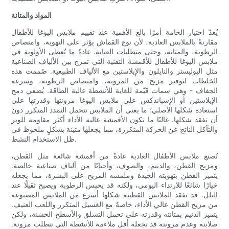
المواد والمتانة
يُعدّ اختيار الخامة أمرًا بالغ الأهمية عند تقييم ملابس اليوغا للأطفال
مقارنةً بالملابس العادية، لأن نوع القماش يؤثر على التهوية، وامتصاص
الرطوبة، والمتانة، وحتى متطلبات العناية. عادةً ما تُعطى الأولوية في
ملابس اليوغا للأطفال للأقمشة التقنية التي تمزج بين الألياف الصناعية
مثل البوليستر والنايلون والإيلاستين مع الألياف الطبيعية. صُممت هذه
الخلطات لتوفير مزيج من المرونة، وامتصاص الرطوبة، وسرعة
الجفاف - وهي سمات قيّمة للغاية للأنشطة عالية الطاقة. يُضفي دمج
الإيلاستين أو الإسباندكس على ملابس اليوغا مرونتها وقدرتها على
استعادة شكلها الأصلي؛ ما يعني أن الملابس تتحمل التمدد المتكرر دون
أن تفقد شكلها. غالبًا ما تكون الأقمشة عالية الأداء أكثر مقاومة للوبر
والتآكل الناتج عن الحركة المتكررة، مما يجعلها متينة بشكلٍ ملحوظ في
ظل الاستخدام النشط.
تُصنع ملابس الأطفال العادية عادةً من أقمشة شائعة مثل القطن،
ومزيج القطن، والدنيم، والصوف، وأحيانًا من ألياف صناعية خالصة.
يتميز القطن بتهويته الجيدة وملمسه المريح على البشرة، مما يجعله
خيارًا شائعًا للارتداء اليومي، ولكنه قد يحبس الرطوبة ويصبح ثقيلًا عند
البلل. قد تفقد الملابس القطنية شكلها أسرع من الملابس المصنوعة
من مزيج القطن عالي الأداء، خاصةً مع الغسيل المتكرر واللعب العنيف.
يتميز الدنيم بمتانته وقدرته على تحمل التسلق والأسطح الخشنة، ولكن
صلابته وعدم مرونته قد تجعله أقل ملاءمة للأنشطة التي تتطلب مرونة.