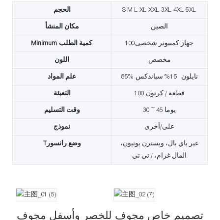
S M L XL XXL 3XL 4XL 5XL
الحجم
الصين
مكان المنشأ
جهاز كمبيوتر شخصى100
Minimum كمية الطلب
مخصص
اللون
85% نايلون 15% سباندكس
علم المواد
100 قطعة / كرتون
التعبئة
30 ~ 45 يوما
وقت التسليم
على/أخرى
نموذج
عبر باي بال، ويسترن يونيون،
Tوضع رانسور
المال غرام، / تي تي
تصميم خاص مجوف للخصر وأسفل مجوف