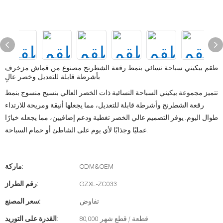
طقم بيكيني سباحة نسائي بنمط رقعة الشطرنج مصنوع من قماش مزخرف
بأشرطة قابلة للتعديل وخصر عالٍ
تتميز مجموعة بيكيني السباحة النسائية ذات الخصر العالي بنسيج منسوج بنمط
رقعة الشطرنج وأشرطة قابلة للتعديل، مما يجعلها أنيقة ومريحة للارتداء
طوال اليوم. يوفر التصميم عالي الخصر تغطية ودعم إضافيين، مما يجعله خيارًا
عمليًا وجذابًا لأي يوم على الشاطئ أو حمام السباحة.
ODM&OEM
ماركة:
GZXL-ZC033
رقم الطراز:
تفاوض
سعر المصنع:
80,000 قطعة / قطع شهر
القدرة على التوريد: