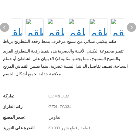
طقم بيكيني نسائي من نسيج مزخرف بنمط رقعة الشطرنج برباط
تتميز مجموعة البكيني الأنيقة والعصرية هذه بنمط رقعة الشطرنج الفريد
والنسيج المنسوج، مما يجعلها مثالية للإدلاء ببيان على الشاطئ أو حمام
السباحة. تضيف تفاصيل الدانتيل لمسة عصرية، بينما يضمن القماش المريح
ملاءمة جذابة لجميع أشكال الجسم.
ODM&OEM
ماركة:
GZXL-ZC034
رقم الطراز:
تفاوض
سعر المصنع:
80,000 قطعة / قطع شهر
القدرة على التوريد: