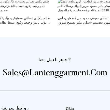
 نسائي صيفي جديد من قطعتين، لون
هر، بتصميم شبكي مثير يسمح بمرور
توب باندو وخيط رفيع، بنمط بطا
مالات غير متماثلة، وفتحة جانبية. رقم
بدون خياطة، تصميم بدو
الموديل LG418
جاهز للعمل معنا？
Sales@lantenggarment.com
منتج
روابط سريعة