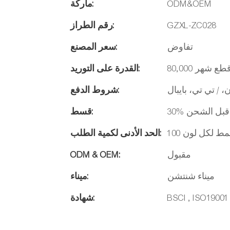
ODM&OEM
ماركة:
GZXL-ZC028
رقم الطراز:
تفاوض
سعر المصنع:
ة / قطع شهر
القدرة على التوريد:
، / تي تي، بايبال
شروط الدفع:
قسط:
 نمط لكل لون
الحد الأدنى لكمية الطلب:
مقبول
ODM & OEM:
ميناء شنتشن
ميناء:
BSCI , ISO19001
شهادة: