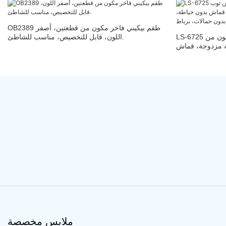
OB2389 طقم بيكيني فاخر مكون من قطعتين، أصفر
LS-6725 طقم بيكيني نسائي مصنوع يدويًا، يتكون من
اللون، قابل للتخصيص، مناسب للشاطئ.
نة مزدوجة، قماش
ن حمالات، برباط
ملابس مخصصة