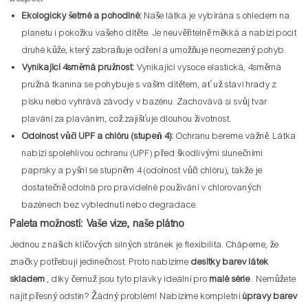
Ekologicky šetrné a pohodlné:
Naše látka je vybírána s ohledem na
planetu i pokožku vašeho dítěte. Je neuvěřitelně měkká a nabízí pocit
druhé kůže, který zabraňuje odření a umožňuje neomezený pohyb.
Vynikající 4směrná pružnost:
Vynikající vysoce elastická, 4směrná
pružná tkanina se pohybuje s vaším dítětem, ať už staví hrady z
písku nebo vyhrává závody v bazénu. Zachovává si svůj tvar
plavání za plaváním, což zajišťuje dlouhou životnost.
Odolnost vůči UPF a chlóru (stupeň 4):
Ochranu bereme vážně. Látka
nabízí spolehlivou ochranu (UPF) před škodlivými slunečními
paprsky a pyšní se stupněm 4 (odolnost vůči chlóru), takže je
dostatečně odolná pro pravidelné používání v chlorovaných
bazénech bez vyblednutí nebo degradace.
Paleta možností: Vaše vize, naše plátno
Jednou z našich klíčových silných stránek je flexibilita. Chápeme, že
značky potřebují jedinečnost. Proto nabízíme
desítky barev látek
skladem
, díky čemuž jsou tyto plavky ideální pro
malé série
. Nemůžete
najít přesný odstín? Žádný problém! Nabízíme kompletní
úpravy barev