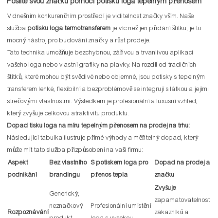
Posilte svou značku pomocí potisku loga tepelným přenosem
V dnešním konkurenčním prostředí je viditelnost značky vším. Naše
služba
potisku loga termotransferem
je víc než jen přidání štítku; je to
mocný nástroj pro budování značky a růst prodeje.
Tato technika umožňuje bezchybnou, zářivou a trvanlivou aplikaci
vašeho loga nebo vlastní grafiky na plavky. Na rozdíl od tradičních
štítků, které mohou být svědivé nebo objemné, jsou potisky s tepelným
transferem lehké, flexibilní a bezproblémově se integrují s látkou a jejími
strečovými vlastnostmi. Výsledkem je profesionální a luxusní vzhled,
který zvyšuje celkovou atraktivitu produktu.
Dopad tisku loga na míru tepelným přenosem na prodej na trhu:
Následující tabulka ilustruje přímé výhody a měřitelný dopad, který
může mít tato služba přizpůsobení na vaši firmu:
Aspekt
Bez vlastního
S potiskem loga pro
Dopad na prodej a
podnikání
brandingu
přenos tepla
značku
Zvyšuje
Generický,
zapamatovatelnost
neznačkový
Profesionální umístění
Rozpoznávání
zákazníků a