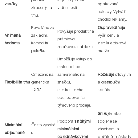
produkt
loga s vysokou
značky
opakované
ztracený na
viditelností.
nákupy. Vytváří
trhu.
chodící reklamy.
Považáno za
Ospravedlňuje
Povyšuje produkt na
Vnímaná
základní,
vyšší cenu a
prémiovou,
hodnota
komoditní
zlepšuje ziskové
značkovou nabídku.
položku.
marže.
Umožňuje vstup do
maloobchodu
Omezeno na
zaměřeného na
Rozšiřuje
cílový trh
Flexibilita trhu
generická
značku,
a distribuční
tržiště.
elektronického
kanály.
obchodování a
týmového prodeje.
Snižuje
riziko
Podpora
s nízkými
spojené se
Minimální
Často vysoké
minimálními
zásobami a
objednané
u
objednávkovými
počáteční náklady,