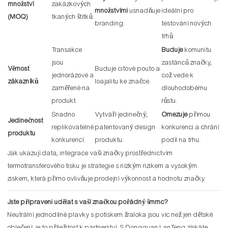
množství
zakázkových
množstvími
usnadňuje
ideální pro
(MOQ)
tkaných štítků.
branding.
testování nových
trhů.
Transakce
Buduje
komunitu
jsou
zastánců značky,
Věrnost
Buduje citové pouto a
jednorázové a
což vede k
zákazníků
loajalitu ke značce.
zaměřené na
dlouhodobému
produkt.
růstu.
Snadno
Vytváří jedinečný,
Omezuje
přímou
Jedinečnost
replikovatelné
patentovaný design
konkurenci a chrání
produktu
konkurencí.
produktu.
podíl na trhu.
Jak ukazují data, integrace vaší značky prostřednictvím
termotransferového tisku je strategie s nízkým rizikem a vysokým
ziskem, která přímo ovlivňuje prodejní výkonnost a hodnotu značky.
Jste připraveni udělat s vaší značkou pořádný šmrnc?
Neutrální jednodílné plavky s potiskem žraloka jsou víc než jen dětské
oblečení; je to příležitost k partnerství. S Dongguan LanTeng získáte