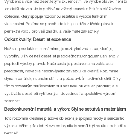
Vyrobeno s více než desetiletými zkušenostmi ve výrobě plavek, není to
jen další plavka. Je to pečlivě navržený kousek dětského plážového
oblečení, který spojuje rozkošnou estetiku s vysoce funkčními
vlastnostmi. Pojďme se ponořit do toho, co dělá z těchto plavek
perfektní volbu pro vaši značku a vaše malé zákazníky.
Odkaz kvality: Deset let excelence
Než se s produktem seznámíme, je nezbytné znát ruce, které jej
vytvořily. Již více než deset let je společnost Dongguan LanTeng v
popředí výroby plavek. Naše cesta je postavena na základech
preciznosti, inovací a neochvějného závazku ke kvalitě. Rozumíme
dynamice látek, nuancím střihu a požadavkům aktivních dětí. Díky
těmto rozsáhlým zkušenostem si u nás nekupujete jen produkt, ale
využíváte desetiletí vytříbených dovedností a spolehlivé výrobní
zdatnosti.
Bezkonkurenční materiál a výkon: Styl se setkává s materiálem
Toto roztomilé kreslené plážové oblečení je spojnicí módy a seriózního
výkonu. Věříme, že dobrý vzhled by nikdy neměl být na úkor pohodlí a
bezpečí.