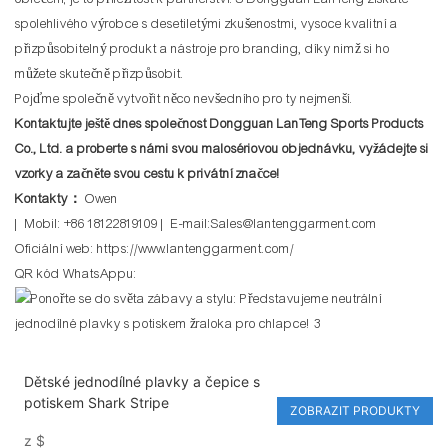
spolehlivého výrobce s desetiletými zkušenostmi, vysoce kvalitní a
přizpůsobitelný produkt a nástroje pro branding, díky nimž si ho
můžete skutečně přizpůsobit.
Pojďme společně vytvořit něco nevšedního pro ty nejmenší.
Kontaktujte ještě dnes společnost Dongguan LanTeng Sports Products
Co., Ltd. a proberte s námi svou malosériovou objednávku, vyžádejte si
vzorky a začněte svou cestu k privátní značce!
Kontakty：
Owen
| Mobil: +86 18122819109 | E-mail:Sales@lantenggarment.com
Oficiální web:
https://www.lantenggarment.com/
QR kód WhatsAppu:
Dětské jednodílné plavky a čepice s
potiskem Shark Stripe
ZOBRAZIT PRODUKTY
z
$