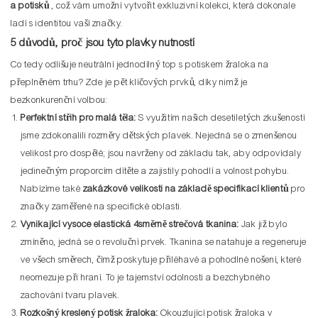
a potisků
, což vám umožní vytvořit exkluzivní kolekci, která dokonale
ladí s identitou vaší značky.
5 důvodů, proč jsou tyto plavky nutností
Co tedy odlišuje neutrální jednodílný top s potiskem žraloka na
přeplněném trhu? Zde je pět klíčových prvků, díky nimž je
bezkonkurenční volbou:
Perfektní střih pro malá těla:
S využitím našich desetiletých zkušeností
jsme zdokonalili rozměry dětských plavek. Nejedná se o zmenšenou
velikost pro dospělé; jsou navrženy od základu tak, aby odpovídaly
jedinečným proporcím dítěte a zajistily pohodlí a volnost pohybu.
Nabízíme také
zakázkové velikosti na základě specifikací klientů
pro
značky zaměřené na specifické oblasti.
Vynikající vysoce elastická 4směrně strečová tkanina:
Jak již bylo
zmíněno, jedná se o revoluční prvek. Tkanina se natahuje a regeneruje
ve všech směrech, čímž poskytuje přiléhavé a pohodlné nošení, které
neomezuje při hraní. To je tajemství odolnosti a bezchybného
zachování tvaru plavek.
Rozkošný kreslený potisk žraloka:
Okouzlující potisk žraloka v