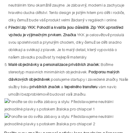
neutrálním tónu okamžitě zaujme. Je zábavný, moderní a zachycuje
hravého ducha dětství. Tento design je jistým hitem pro děti i rodiče,
díky čemuž bude váš produkt velmi žádaný v regálech i online.
Přední zip YKK: Pohodlí a kvalita jsou důležité. Zip YKK uprostřed
vpředu je výjimečným prvkem. Značka
YKK je celosvětově proslulá
svou spolehlivostí a plynulým chodem, díky čemuž se děti snadno
oblékají a svlékají z plavek. Je to malý detail, který vypovídá o
našem závazku používat ty nejlepší materiály.
Malé objednávky a personalizace privátních značek:
Boříme
stereotyp masivních minimálních objednávek.
Podporou malých
dávkových objednávek
posilujeme startupy i zavedené značky. Naše
služby tisku
privátních značek
a
tepelného transferu
vám navíc
umožní bezproblémově budovat vaši značku.