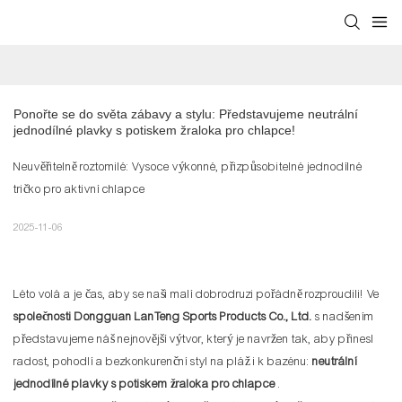
Ponořte se do světa zábavy a stylu: Představujeme neutrální 
jednodílné plavky s potiskem žraloka pro chlapce!
Neuvěřitelně roztomilé: Vysoce výkonné, přizpůsobitelné jednodílné
tričko pro aktivní chlapce
2025-11-06
Léto volá a je čas, aby se naši malí dobrodruzi pořádně rozproudili! Ve
společnosti Dongguan LanTeng Sports Products Co., Ltd.
s nadšením
představujeme náš nejnovější výtvor, který je navržen tak, aby přinesl
radost, pohodlí a bezkonkurenční styl na pláž i k bazénu:
neutrální
jednodílné plavky s potiskem žraloka pro chlapce
.