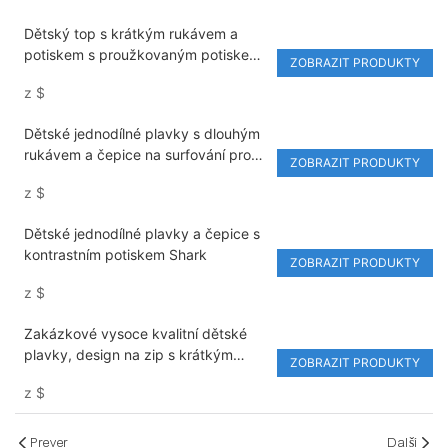
Dětský top s krátkým rukávem a
potiskem s proužkovaným potiskem
ZOBRAZIT PRODUKTY
šortky a čepice 3dílný set plavky
z
$
Dětské jednodílné plavky s dlouhým
rukávem a čepice na surfování pro
ZOBRAZIT PRODUKTY
děti
z
$
Dětské jednodílné plavky a čepice s
kontrastním potiskem Shark
ZOBRAZIT PRODUKTY
z
$
Zakázkové vysoce kvalitní dětské
plavky, design na zip s krátkým
ZOBRAZIT PRODUKTY
rukávem nylon/spandex strečová
z
$
tkanina dětské plavky dětské
plážové oblečení
Prever
Další