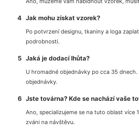
Ano, můžeme vám nabídnout vzorek, musíte 
4
Jak mohu získat vzorek?
Po potvrzení designu, tkaniny a loga zapla
podrobnosti.
5
Jaká je dodací lhůta?
U hromadné objednávky po cca 35 dnech. 
objednávky.
6
Jste továrna? Kde se nachází vaše t
Ano, specializujeme se na tuto oblast více 
zváni na návštěvu.