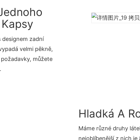
Z Jednoho
 Kapsy
 s designem zadní
 vypadá velmi pěkně,
a požadavky, můžete
.
Hladká A Ro
Máme různé druhy láte
nejoblíbenější z nich j