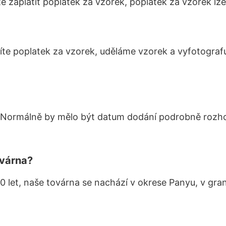
zaplatit poplatek za vzorek, poplatek za vzorek lz
títe poplatek za vzorek, uděláme vzorek a vyfotograf
Normálně by mělo být datum dodání podrobně rozho
ovárna?
10 let, naše továrna se nachází v okrese Panyu, v gran