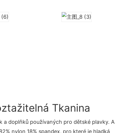
ztažitelná Tkanina
k a doplňků používaných pro dětské plavky. A
e 82% nylon 18% spandex, pro které je hladká