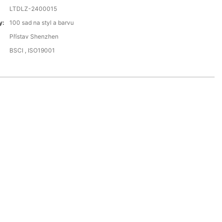
LTDLZ-2400015
y:
100 sad na styl a barvu
Přístav Shenzhen
BSCI , ISO19001