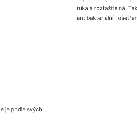
ruka a roztažitelná Ta
antibakteriální ošetřen
te je podle svých