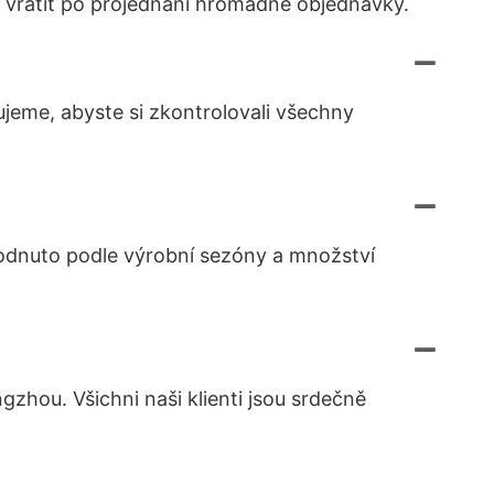
e vrátit po projednání hromadné objednávky.
ujeme, abyste si zkontrolovali všechny
dnuto podle výrobní sezóny a množství
gzhou. Všichni naši klienti jsou srdečně