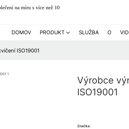
lečení na míru s více než 10
DOMOV
PRODUKT
SLUŽBA
O
VI
cvičení ISO19001
Výrobce výr
ISO19001
Značka: