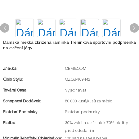
Dámská měkká zkřížená ramínka Tréninková sportovní podprsenka
na cvičení jógy
Značka:
OEM&ODM
Číslo Stylu:
GZQS-109442
Tovární Cena:
Vyjednávat
Schopnost Dodávek:
80 000 kusů/kusů za měsíc
Platební Podmínky:
Platební podmínky:
Platba:
30% záloha a zůstatek 70% platby
před odesláním
Minimální Množství Objednávky:
100 sad na styl a barvu