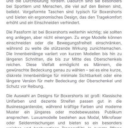
und die Durchblutung fördern. Dadurch sind sie besonders
bei Sportlern und Menschen, die viel auf den Beinen sind,
beliebt. Vorgeformte Taschen sind typisch für Boxershorts
und bieten ein ergonomisches Design, das den Tragekomfort
erhöht und ein Einschneiden verhindert.
Die Passform ist bei Boxershorts weiterhin wichtig; sie sollten
eng anliegen, aber nicht einengen. Zu enge Modelle können
einschneiden oder die Bewegungsfreiheit einschränken,
während zu weite die stützende Wirkung zunichtemachen.
Die Innenbeinlänge variiert von kurzen Modellen bis hin zu
längeren Schnitten, die bis zur Mitte des Oberschenkels
reichen. Diese Vielfalt ermöglicht es Männern, die
gewünschte Bedeckung genau zu wählen – sei es eine kurze,
diskrete Innenbeinlänge für minimale Sichtbarkeit oder eine
längere Version für mehr Bedeckung der Oberschenkel und
Schutz vor Reibung.
Die Auswahl an Designs für Boxershorts ist groß: Klassische
Unifarben und dezente Streifen passen gut in die
Businessgarderobe, während kräftige Farben und moderne
Muster ein jüngeres oder modebewusstes Publikum
ansprechen. Luxusmodelle bestehen aus Modal, Mikrofaser
oder Seidenmischungen und bieten so ein besonders