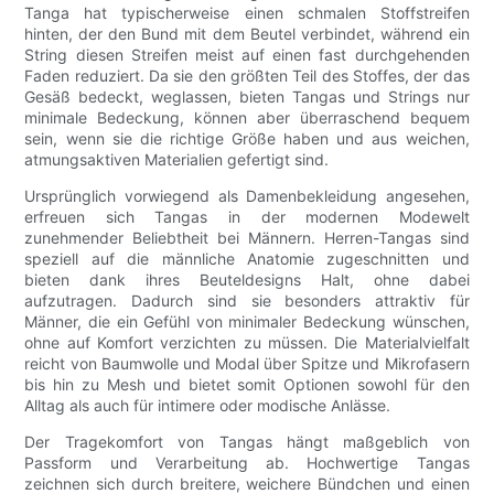
Tanga hat typischerweise einen schmalen Stoffstreifen
hinten, der den Bund mit dem Beutel verbindet, während ein
String diesen Streifen meist auf einen fast durchgehenden
Faden reduziert. Da sie den größten Teil des Stoffes, der das
Gesäß bedeckt, weglassen, bieten Tangas und Strings nur
minimale Bedeckung, können aber überraschend bequem
sein, wenn sie die richtige Größe haben und aus weichen,
atmungsaktiven Materialien gefertigt sind.
Ursprünglich vorwiegend als Damenbekleidung angesehen,
erfreuen sich Tangas in der modernen Modewelt
zunehmender Beliebtheit bei Männern. Herren-Tangas sind
speziell auf die männliche Anatomie zugeschnitten und
bieten dank ihres Beuteldesigns Halt, ohne dabei
aufzutragen. Dadurch sind sie besonders attraktiv für
Männer, die ein Gefühl von minimaler Bedeckung wünschen,
ohne auf Komfort verzichten zu müssen. Die Materialvielfalt
reicht von Baumwolle und Modal über Spitze und Mikrofasern
bis hin zu Mesh und bietet somit Optionen sowohl für den
Alltag als auch für intimere oder modische Anlässe.
Der Tragekomfort von Tangas hängt maßgeblich von
Passform und Verarbeitung ab. Hochwertige Tangas
zeichnen sich durch breitere, weichere Bündchen und einen