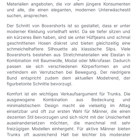
Materialien angeboten, die vor allem jüngere Konsumenten
und alle, die einen eleganten, modernen Unterwäschestil
suchen, ansprechen.
Der Schnitt von Boxershorts ist so gestaltet, dass er unter
moderner Kleidung vorteilhaft wirkt. Da sie tiefer sitzen und
ein kürzeres Bein haben, sind sie unter Hüftjeans und schmal
geschnittenen Hosen diskret und bieten gleichzeitig eine
schmeichelhaftere Silhouette als klassische Slips. Viele
Boxershorts bestehen aus Stretchmaterialien wie Elastan in
Kombination mit Baumwolle, Modal oder Mikrofaser. Dadurch
passen sie sich verschiedenen Körperformen an und
verhindern ein Verrutschen bei Bewegung. Der niedrigere
Bund entspricht zudem dem aktuellen Modetrend, der
figurbetonte Schnitte bevorzugt.
Komfort ist ein wichtiges Verkaufsargument für Trunks. Die
ausgewogene Kombination aus Bedeckung und
minimalistischem Design macht sie vielseitig im Alltag
einsetzbar und oft zur ersten Wahl für Männer, die einen
dezenten Stil bevorzugen und sich nicht mit der Unsicherheit
auseinandersetzen möchten, die manchmal mit sehr
freizügigen Modellen einhergeht. Für aktive Männer bieten
Trunks oft ausreichend Halt bei leichter bis moderater