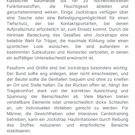
klassischer Baumwolle bis hin zu hochentwickelten
Funktionsstoffen, die Feuchtigkeit ableiten und
geruchshemmend wirken. Einige Jockstraps verfügen über
eine Tasche oder eine Befestigungsmöglichkeit für einen
Tiefschutz, der bei Kontaktsportarten, bei denen
Aufprallschutz erforderlich ist, zum Einsatz kommt. Durch die
minimale Bedeckung des Gesäßes sind Jockstraps eine
beliebte Wahl für Träger, die maximale Kühlung oder einen
sportlichen Look wünschen. Sie sind außerdem in
bestimmten Subkulturen und Kontexten verbreitet, in denen
ein auffälliger Unterwäschestil erwünscht ist.
Passform und Größe sind bei Jockstraps besonders wichtig:
Der Bund sollte eng anliegen, aber nicht einschneiden, und
der Beutel sollte die Genitalien bequem und ohne zu kneifen
an Ort und Stelle halten. Da der Rücken offen ist, hängt der
Tragekomfort stark von der korrekten Ausrichtung und
Spannung der Beinschlaufen ab. Viele Marken bieten
verstellbare Elemente oder unterschiedlich dicke Schlaufen
an, um individuellen Vorlieben gerecht zu werden. Für
Männer, die Gewichtheben oder intensives Cardiotraining
betreiben, kann ein Jockstrap Hautirritationen durch Reibung
des Stoffes reduzieren und empfindliche Bereiche
stabilisieren.