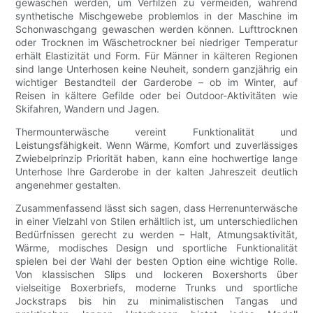
gewaschen werden, um Verfilzen zu vermeiden, während
synthetische Mischgewebe problemlos in der Maschine im
Schonwaschgang gewaschen werden können. Lufttrocknen
oder Trocknen im Wäschetrockner bei niedriger Temperatur
erhält Elastizität und Form. Für Männer in kälteren Regionen
sind lange Unterhosen keine Neuheit, sondern ganzjährig ein
wichtiger Bestandteil der Garderobe – ob im Winter, auf
Reisen in kältere Gefilde oder bei Outdoor-Aktivitäten wie
Skifahren, Wandern und Jagen.
Thermounterwäsche vereint Funktionalität und
Leistungsfähigkeit. Wenn Wärme, Komfort und zuverlässiges
Zwiebelprinzip Priorität haben, kann eine hochwertige lange
Unterhose Ihre Garderobe in der kalten Jahreszeit deutlich
angenehmer gestalten.
Zusammenfassend lässt sich sagen, dass Herrenunterwäsche
in einer Vielzahl von Stilen erhältlich ist, um unterschiedlichen
Bedürfnissen gerecht zu werden – Halt, Atmungsaktivität,
Wärme, modisches Design und sportliche Funktionalität
spielen bei der Wahl der besten Option eine wichtige Rolle.
Von klassischen Slips und lockeren Boxershorts über
vielseitige Boxerbriefs, moderne Trunks und sportliche
Jockstraps bis hin zu minimalistischen Tangas und