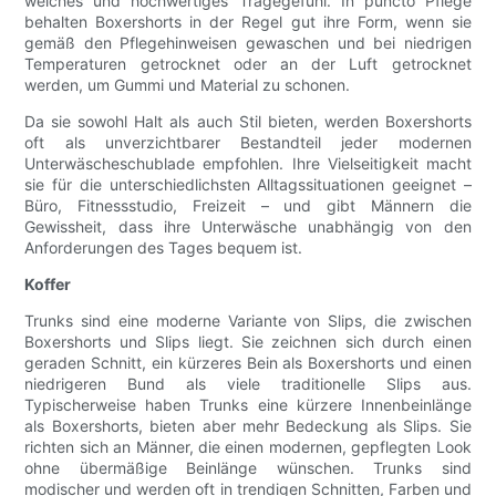
weiches und hochwertiges Tragegefühl. In puncto Pflege
behalten Boxershorts in der Regel gut ihre Form, wenn sie
gemäß den Pflegehinweisen gewaschen und bei niedrigen
Temperaturen getrocknet oder an der Luft getrocknet
werden, um Gummi und Material zu schonen.
Da sie sowohl Halt als auch Stil bieten, werden Boxershorts
oft als unverzichtbarer Bestandteil jeder modernen
Unterwäscheschublade empfohlen. Ihre Vielseitigkeit macht
sie für die unterschiedlichsten Alltagssituationen geeignet –
Büro, Fitnessstudio, Freizeit – und gibt Männern die
Gewissheit, dass ihre Unterwäsche unabhängig von den
Anforderungen des Tages bequem ist.
Koffer
Trunks sind eine moderne Variante von Slips, die zwischen
Boxershorts und Slips liegt. Sie zeichnen sich durch einen
geraden Schnitt, ein kürzeres Bein als Boxershorts und einen
niedrigeren Bund als viele traditionelle Slips aus.
Typischerweise haben Trunks eine kürzere Innenbeinlänge
als Boxershorts, bieten aber mehr Bedeckung als Slips. Sie
richten sich an Männer, die einen modernen, gepflegten Look
ohne übermäßige Beinlänge wünschen. Trunks sind
modischer und werden oft in trendigen Schnitten, Farben und