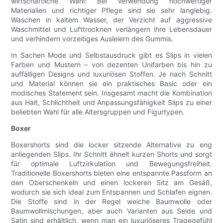
wirtschaftliche Wahl: Bei Verwendung hochwertiger
Materialien und richtiger Pflege sind sie sehr langlebig.
Waschen in kaltem Wasser, der Verzicht auf aggressive
Waschmittel und Lufttrocknen verlängern ihre Lebensdauer
und verhindern vorzeitiges Ausleiern des Gummis.
In Sachen Mode und Selbstausdruck gibt es Slips in vielen
Farben und Mustern – von dezenten Unifarben bis hin zu
auffälligen Designs und luxuriösen Stoffen. Je nach Schnitt
und Material können sie ein praktisches Basic oder ein
modisches Statement sein. Insgesamt macht die Kombination
aus Halt, Schlichtheit und Anpassungsfähigkeit Slips zu einer
beliebten Wahl für alle Altersgruppen und Figurtypen.
Boxer
Boxershorts sind die locker sitzende Alternative zu eng
anliegenden Slips. Ihr Schnitt ähnelt kurzen Shorts und sorgt
für optimale Luftzirkulation und Bewegungsfreiheit.
Traditionelle Boxershorts bieten eine entspannte Passform an
den Oberschenkeln und einen lockeren Sitz am Gesäß,
wodurch sie sich ideal zum Entspannen und Schlafen eignen.
Die Stoffe sind in der Regel weiche Baumwolle oder
Baumwollmischungen, aber auch Varianten aus Seide und
Satin sind erhältlich, wenn man ein luxuriöseres Tragegefühl