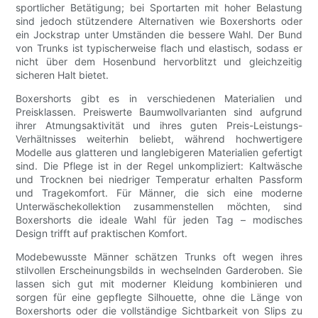
sportlicher Betätigung; bei Sportarten mit hoher Belastung
sind jedoch stützendere Alternativen wie Boxershorts oder
ein Jockstrap unter Umständen die bessere Wahl. Der Bund
von Trunks ist typischerweise flach und elastisch, sodass er
nicht über dem Hosenbund hervorblitzt und gleichzeitig
sicheren Halt bietet.
Boxershorts gibt es in verschiedenen Materialien und
Preisklassen. Preiswerte Baumwollvarianten sind aufgrund
ihrer Atmungsaktivität und ihres guten Preis-Leistungs-
Verhältnisses weiterhin beliebt, während hochwertigere
Modelle aus glatteren und langlebigeren Materialien gefertigt
sind. Die Pflege ist in der Regel unkompliziert: Kaltwäsche
und Trocknen bei niedriger Temperatur erhalten Passform
und Tragekomfort. Für Männer, die sich eine moderne
Unterwäschekollektion zusammenstellen möchten, sind
Boxershorts die ideale Wahl für jeden Tag – modisches
Design trifft auf praktischen Komfort.
Modebewusste Männer schätzen Trunks oft wegen ihres
stilvollen Erscheinungsbilds in wechselnden Garderoben. Sie
lassen sich gut mit moderner Kleidung kombinieren und
sorgen für eine gepflegte Silhouette, ohne die Länge von
Boxershorts oder die vollständige Sichtbarkeit von Slips zu