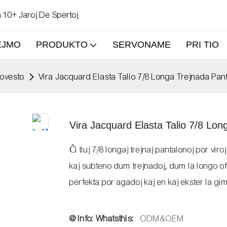
 10+ Jaroj De Spertoj
EJMO
PRODUKTO
SERVONAME
PRI TIO
govesto
Vira Jacquard Elasta Talio 7/8 Longa Trejnada Pan
Vira Jacquard Elasta Talio 7/8 Lon
Ĉi tiuj 7/8 longaj trejnaj pantalonoj por v
kaj subteno dum trejnadoj, dum la longo o
perfekta por agadoj kaj en kaj ekster la gi
@ Info: Whatsthis:
ODM&OEM