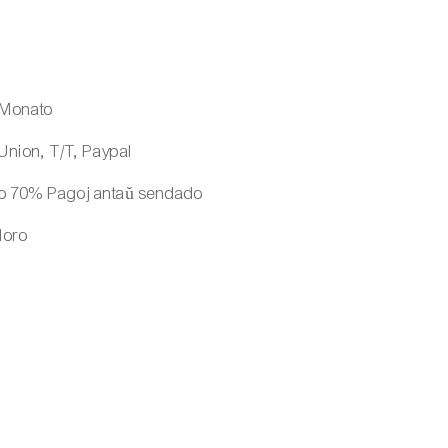
 Monato
Union, T/T, Paypal
o 70% Pagoj antaŭ sendado
oloro