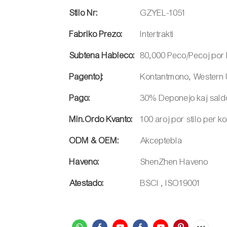
Stilo Nr:
GZYEL-1051
Fabriko Prezo:
Intertrakti
Subtena Hableco:
80,000 Peco/Pecoj por
Pagentoj:
Kontantmono, Western 
Pago:
30% Deponejo kaj sald
Min.Ordo Kvanto:
100 aroj por stilo per k
ODM & OEM:
Akceptebla
Haveno:
ShenZhen Haveno
Atestado:
BSCI , ISO19001