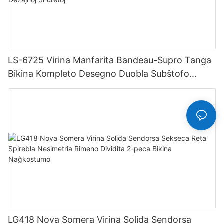
LS-6725 Virina Manfarita Bandeau-Supro Tanga
Bikina Kompleto Desegno Duobla Subŝtofo
Senjunta Ŝtofo Senŝeklaj Dezajnoj Ŝnuretoj
LG418 Nova Somera Virina Solida Sendorsa