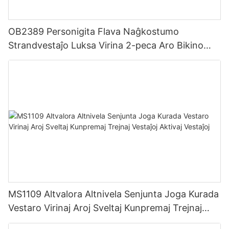
OB2389 Personigita Flava Naĝkostumo
Strandvestaĵo Luksa Virina 2-peca Aro Bikino
Strandvestaĵo por Virinoj
MS1109 Altvalora Altnivela Senjunta Joga Kurada
Vestaro Virinaj Aroj Sveltaj Kunpremaj Trejnaj
Vestaĵoj Aktivaj Vestaĵoj