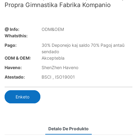
Propra Gimnastika Fabrika Kompanio
@ Info:
ODM&OEM
Whatsthis:
Pago:
30% Deponejo kaj saldo 70% Pagoj antaŭ
sendado
ODM & OEM:
Akceptebla
Haveno:
ShenZhen Haveno
Atestado:
BSCI , ISO19001
Enketo
Detalo De Produkto