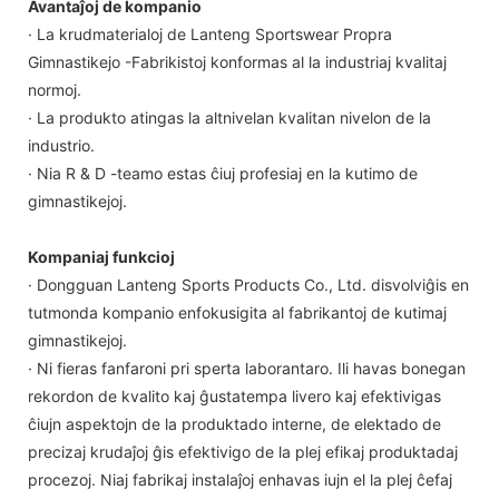
Avantaĵoj de kompanio
· La krudmaterialoj de Lanteng Sportswear Propra
Gimnastikejo -Fabrikistoj konformas al la industriaj kvalitaj
normoj.
· La produkto atingas la altnivelan kvalitan nivelon de la
industrio.
· Nia R & D -teamo estas ĉiuj profesiaj en la kutimo de
gimnastikejoj.
Kompaniaj funkcioj
· Dongguan Lanteng Sports Products Co., Ltd. disvolviĝis en
tutmonda kompanio enfokusigita al fabrikantoj de kutimaj
gimnastikejoj.
· Ni fieras fanfaroni pri sperta laborantaro. Ili havas bonegan
rekordon de kvalito kaj ĝustatempa livero kaj efektivigas
ĉiujn aspektojn de la produktado interne, de elektado de
precizaj krudaĵoj ĝis efektivigo de la plej efikaj produktadaj
procezoj. Niaj fabrikaj instalaĵoj enhavas iujn el la plej ĉefaj