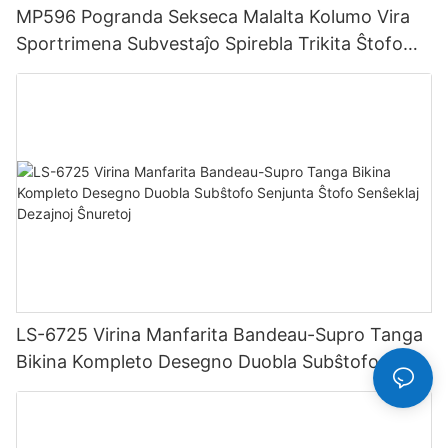
MP596 Pogranda Sekseca Malalta Kolumo Vira
Sportrimena Subvestaĵo Spirebla Trikita Ŝtofo
Hipstera Hipstera
LS-6725 Virina Manfarita Bandeau-Supro Tanga
Bikina Kompleto Desegno Duobla Subŝtofo
Senjunta Ŝtofo Senŝeklaj Dezajnoj Ŝnuretoj