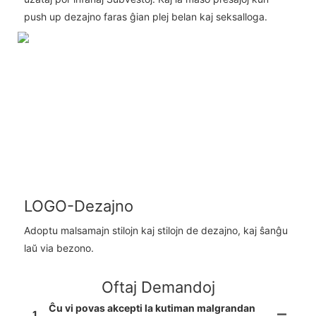
push up dezajno faras ĝian plej belan kaj seksalloga.
LOGO-Dezajno
Adoptu malsamajn stilojn kaj stilojn de dezajno, kaj ŝanĝu
laŭ via bezono.
Oftaj Demandoj
Ĉu vi povas akcepti la kutiman malgrandan
1