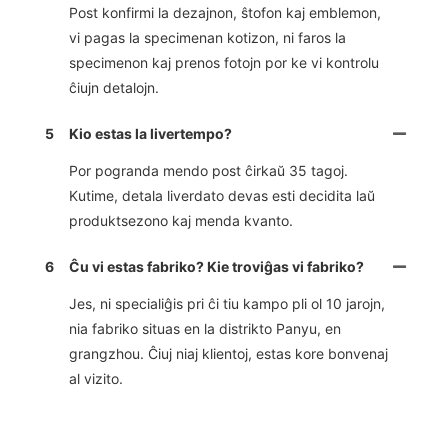
Post konfirmi la dezajnon, ŝtofon kaj emblemon,
vi pagas la specimenan kotizon, ni faros la
specimenon kaj prenos fotojn por ke vi kontrolu
ĉiujn detalojn.
5
Kio estas la livertempo?
Por pogranda mendo post ĉirkaŭ 35 tagoj.
Kutime, detala liverdato devas esti decidita laŭ
produktsezono kaj menda kvanto.
6
Ĉu vi estas fabriko? Kie troviĝas vi fabriko?
Jes, ni specialiĝis pri ĉi tiu kampo pli ol 10 jarojn,
nia fabriko situas en la distrikto Panyu, en
grangzhou. Ĉiuj niaj klientoj, estas kore bonvenaj
al vizito.