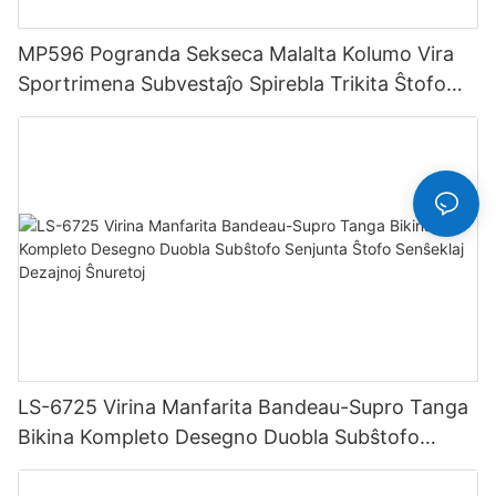
MP596 Pogranda Sekseca Malalta Kolumo Vira
Sportrimena Subvestaĵo Spirebla Trikita Ŝtofo
Hipstera Hipstera
LS-6725 Virina Manfarita Bandeau-Supro Tanga
Bikina Kompleto Desegno Duobla Subŝtofo
Senjunta Ŝtofo Senŝeklaj Dezajnoj Ŝnuretoj