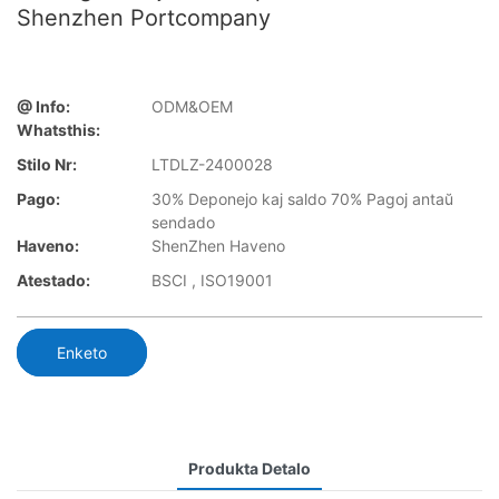
Shenzhen Portcompany
@ Info:
ODM&OEM
Whatsthis:
Stilo Nr:
LTDLZ-2400028
Pago:
30% Deponejo kaj saldo 70% Pagoj antaŭ
sendado
Haveno:
ShenZhen Haveno
Atestado:
BSCI , ISO19001
Enketo
Produkta Detalo