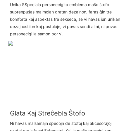
Unika SSpeciala personecigita emblema maŝo ŝtofo
suprenpuŝas malmolan dratan dezajnon, faras ĝin tre
komforta kaj aspektas tre sekseca, se vi havas iun unikan
dezajnostilon kaj postulojn, vi povas sendi al ni, ni povas
personecigi la samon por vi.
Glata Kaj Streĉebla Ŝtofo
Ni havas malsamajn specojn de ŝtofoj kaj akcesoraĵoj
uzataj por infanaj Subvestoj. Kaj la maŝo presaĵoj kun