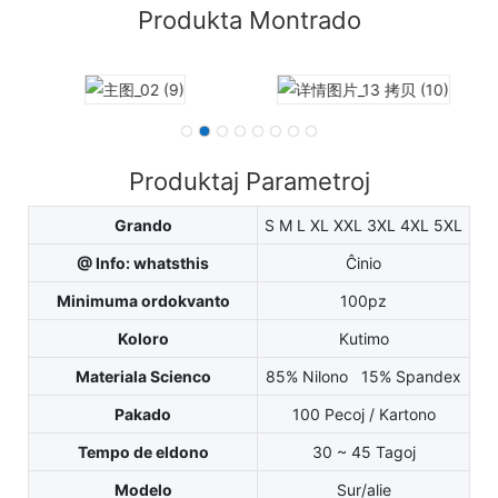
Produkta Montrado
Produktaj Parametroj
Grando
S M L XL XXL 3XL 4XL 5XL
@ Info: whatsthis
Ĉinio
Minimuma ordokvanto
100pz
Koloro
Kutimo
Materiala Scienco
85% Nilono 15% Spandex
Pakado
100 Pecoj / Kartono
Tempo de eldono
30 ~ 45 Tagoj
Modelo
Sur/alie