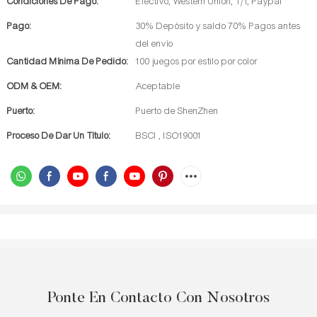
Condiciones De Pago:
Efectivo, Western Union, T/T, Paypal
Pago:
30% Depósito y saldo 70% Pagos antes
del envío
Cantidad Mínima De Pedido:
100 juegos por estilo por color
ODM & OEM:
Aceptable
Puerto:
Puerto de ShenZhen
Proceso De Dar Un Título:
BSCI , ISO19001
Ponte En Contacto Con Nosotros