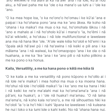
ʻano wikiwiki e maʻalahi ai ka hāʻawi ʻana i nā lole, kūʻai hou
aku, a hāʻawi paha me ka ʻole o ka manaʻo ua luhi a i ʻole ke
ʻano.
ʻO ka mea hope loa, ʻo ka noʻonoʻo hoʻomau i ke kūʻai ʻana e
paipai i ka hoʻohana pono ʻana ma ke ʻano ākea. Ke koho nā
ʻohana i ka maikaʻi ma mua o ka nui, hoʻomohala lākou i nā
ʻano e mahalo ai i nā hoʻoholo kūʻai i manaʻo ʻia, hoʻēmi i nā
kūʻai wikiwiki, a hoʻokau i nā lole multifunctional e lawelawe
ana ma nā hana like ʻole. ʻAʻole wale kēia hoʻololi e hōʻemi i ka
ʻōpala akā hāʻawi pū i nā haʻawina i nā keiki e pili ana i ka
mālama ʻana i nā waiwai, ka hoʻomaopopo ʻana i ke ola o nā
huahana, a me ka ʻike ʻana i ke ʻano pili o nā koho pilikino a
me ka pono o ka honua.
Kaila, Versatility, a me ka hana pono o kēlā me kēia lā
ʻO ke kaila a me ka versatility nā pono kūpono e hoʻolilo ai i
nā lole neʻe maikaʻi i mea hoihoi ma mua o ka moena hana.
Hoʻohui nā lole i hoʻolālā maikaʻi ʻia i ke ʻano me ka hana i hiki
i nā keiki ke neʻe maʻalahi mai ka hoʻomaʻamaʻa ʻana i nā
pāʻani, ka huakaʻi, a i ʻole nā ​​​​huakaʻi maʻamau. ʻO nā laina
maʻemaʻe, nā koho kala noʻonoʻo, a me nā silhouettes hiki ke
hoʻololi ʻia ʻo ia hoʻi hiki i kahi ʻāpana ke lawelawe i nā kuleana
he nui i loko o ka lumi lole o kahi keiki. No nā ʻohana hana nui,