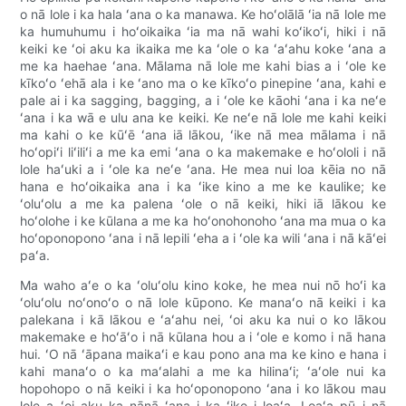
o nā lole i ka hala ʻana o ka manawa. Ke hoʻolālā ʻia nā lole me
ka humuhumu i hoʻoikaika ʻia ma nā wahi koʻikoʻi, hiki i nā
keiki ke ʻoi aku ka ikaika me ka ʻole o ka ʻaʻahu koke ʻana a
me ka haehae ʻana. Mālama nā lole me kahi bias a i ʻole ke
kīkoʻo ʻehā ala i ke ʻano ma o ke kīkoʻo pinepine ʻana, kahi e
pale ai i ka sagging, bagging, a i ʻole ke kāohi ʻana i ka neʻe
ʻana i ka wā e ulu ana ke keiki. Ke neʻe nā lole me kahi keiki
ma kahi o ke kūʻē ʻana iā lākou, ʻike nā mea mālama i nā
hoʻopiʻi liʻiliʻi a me ka emi ʻana o ka makemake e hoʻololi i nā
lole haʻuki a i ʻole ka neʻe ʻana. He mea nui loa kēia no nā
hana e hoʻoikaika ana i ka ʻike kino a me ke kaulike; ke
ʻoluʻolu a me ka palena ʻole o nā keiki, hiki iā lākou ke
hoʻolohe i ke kūlana a me ka hoʻonohonoho ʻana ma mua o ka
hoʻoponopono ʻana i nā lepili ʻeha a i ʻole ka wili ʻana i nā kāʻei
paʻa.
Ma waho aʻe o ka ʻoluʻolu kino koke, he mea nui nō hoʻi ka
ʻoluʻolu noʻonoʻo o nā lole kūpono. Ke manaʻo nā keiki i ka
palekana i kā lākou e ʻaʻahu nei, ʻoi aku ka nui o ko lākou
makemake e hoʻāʻo i nā kūlana hou a i ʻole e komo i nā hana
hui. ʻO nā ʻāpana maikaʻi e kau pono ana ma ke kino e hana i
kahi manaʻo o ka maʻalahi a me ka hilinaʻi; ʻaʻole nui ka
hopohopo o nā keiki i ka hoʻoponopono ʻana i ko lākou mau
lole a ʻoi aku ka nānā ʻana i ka ʻike i loaʻa. Loaʻa pū i nā