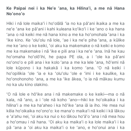
Ke Paipai nei i ka Neʻe ʻana, ka Hilinaʻi, a me nā Hana
Noʻonoʻo
Hiki i nā lole maikaʻi i hoʻolālā ʻia no ka pāʻani ikaika a me ka
neʻe ʻana ke pāʻani i kahi kuleana koʻikoʻi i ke ʻano o ka hana
ʻana o nā keiki me nā hana kino a me ka hoʻomohala ʻana i ka
ʻike kino. Ke ʻoluʻolu nā lole, ʻae i ka neʻe piha ʻana, a kūlike
me ke ʻano o ke keiki, ʻoi aku ka makemake o nā keiki e komo
me ka makemake i nā ʻike e pili ana i ka neʻe ʻana. Inā he kau
hoʻomaha hoʻolōʻihi, he papa PE ola, a i ʻole ka pāʻani
noʻonoʻo e pili ana i ke kolo ʻana a me ka lele ʻana, hōʻemi nā
lole kūpono i ka hakakā i ka komo ʻana. ʻO nā keiki i
hoʻopilikia ʻole ʻia e ka ʻoluʻolu ʻole e ʻimi i ke kaulike, ka
hoʻonohonoho ʻana, a me ka ʻike ākea, ʻo ia nā mākau kumu
no ka ulu kino olakino.
ʻO nā lole e hōʻike ana i nā makemake o ke keiki—ma o nā
kala, nā ʻano, a i ʻole nā ​​koho ʻano—hiki ke hoʻoikaika i ka
hilinaʻi a me ka haʻaheo i ka hōʻike ʻana iā ia iho. He mea nui
kēia hoʻoikaika noʻonoʻo: ke manaʻo maikaʻi nā keiki i kā lākou
e ʻaʻahu nei, ʻoi aku ka nui o ko lākou hoʻāʻo ʻana i nā mea hou
a hoʻomau i nā hana. ʻOi aku ka maikaʻi o ka lole maikaʻi i ka
pā ʻana a ʻoi aku ka maikaʻi o ke ʻano, e hoʻonui ana i ka