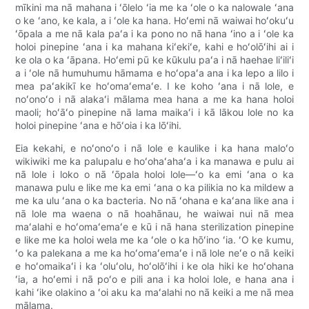
mīkini ma nā mahana i ʻōlelo ʻia me ka ʻole o ka nalowale ʻana
o ke ʻano, ke kala, a i ʻole ka hana. Hoʻemi nā waiwai hoʻokuʻu
ʻōpala a me nā kala paʻa i ka pono no nā hana ʻino a i ʻole ka
holoi pinepine ʻana i ka mahana kiʻekiʻe, kahi e hoʻolōʻihi ai i
ke ola o ka ʻāpana. Hoʻemi pū ke kūkulu paʻa i nā haehae liʻiliʻi
a i ʻole nā ​​​​​​humuhumu hāmama e hoʻopaʻa ana i ka lepo a lilo i
mea paʻakikī ke hoʻomaʻemaʻe. I ke koho ʻana i nā lole, e
noʻonoʻo i nā alakaʻi mālama mea hana a me ka hana holoi
maoli; hoʻāʻo pinepine nā lama maikaʻi i kā lākou lole no ka
holoi pinepine ʻana e hōʻoia i ka lōʻihi.
Eia kekahi, e noʻonoʻo i nā lole e kaulike i ka hana maloʻo
wikiwiki me ka palupalu e hoʻohaʻahaʻa i ka manawa e pulu ai
nā lole i loko o nā ʻōpala holoi lole—ʻo ka emi ʻana o ka
manawa pulu e like me ka emi ʻana o ka pilikia no ka mildew a
me ka ulu ʻana o ka bacteria. No nā ʻohana e kaʻana like ana i
nā lole ma waena o nā hoahānau, he waiwai nui nā mea
maʻalahi e hoʻomaʻemaʻe e kū i nā hana sterilization pinepine
e like me ka holoi wela me ka ʻole o ka hōʻino ʻia. ʻO ke kumu,
ʻo ka palekana a me ka hoʻomaʻemaʻe i nā lole neʻe o nā keiki
e hoʻomaikaʻi i ka ʻoluʻolu, hoʻolōʻihi i ke ola hiki ke hoʻohana
ʻia, a hoʻemi i nā poʻo e pili ana i ka holoi lole, e hana ana i
kahi ʻike olakino a ʻoi aku ka maʻalahi no nā keiki a me nā mea
mālama.