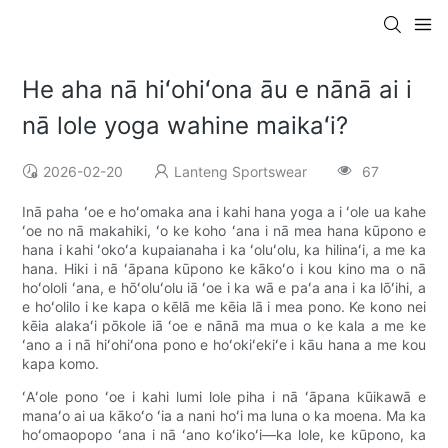
He aha nā hiʻohiʻona āu e nānā ai i
nā lole yoga wahine maikaʻi?
2026-02-20
Lanteng Sportswear
67
Inā paha ʻoe e hoʻomaka ana i kahi hana yoga a i ʻole ua kahe
ʻoe no nā makahiki, ʻo ke koho ʻana i nā mea hana kūpono e
hana i kahi ʻokoʻa kupaianaha i ka ʻoluʻolu, ka hilinaʻi, a me ka
hana. Hiki i nā ʻāpana kūpono ke kākoʻo i kou kino ma o nā
hoʻololi ʻana, e hōʻoluʻolu iā ʻoe i ka wā e paʻa ana i ka lōʻihi, a
e hoʻolilo i ke kapa o kēlā me kēia lā i mea pono. Ke kono nei
kēia alakaʻi pōkole iā ʻoe e nānā ma mua o ke kala a me ke
ʻano a i nā hiʻohiʻona pono e hoʻokiʻekiʻe i kāu hana a me kou
kapa komo.
ʻAʻole pono ʻoe i kahi lumi lole piha i nā ʻāpana kūikawā e
manaʻo ai ua kākoʻo ʻia a nani hoʻi ma luna o ka moena. Ma ka
hoʻomaopopo ʻana i nā ʻano koʻikoʻi—ka lole, ke kūpono, ka