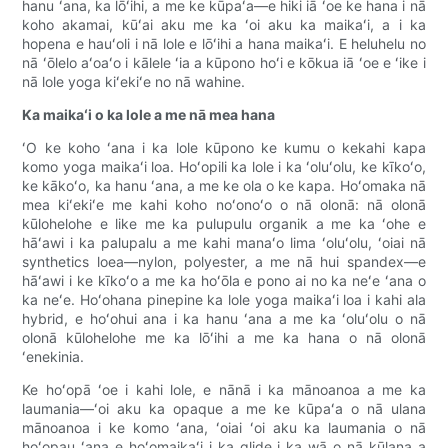
hanu ʻana, ka lōʻihi, a me ke kūpaʻa—e hiki iā ʻoe ke hana i nā
koho akamai, kūʻai aku me ka ʻoi aku ka maikaʻi, a i ka
hopena e hauʻoli i nā lole e lōʻihi a hana maikaʻi. E heluhelu no
nā ʻōlelo aʻoaʻo i kālele ʻia a kūpono hoʻi e kōkua iā ʻoe e ʻike i
nā lole yoga kiʻekiʻe no nā wahine.
Ka maikaʻi o ka lole a me nā mea hana
ʻO ke koho ʻana i ka lole kūpono ke kumu o kekahi kapa
komo yoga maikaʻi loa. Hoʻopili ka lole i ka ʻoluʻolu, ke kīkoʻo,
ke kākoʻo, ka hanu ʻana, a me ke ola o ke kapa. Hoʻomaka nā
mea kiʻekiʻe me kahi koho noʻonoʻo o nā olonā: nā olonā
kūlohelohe e like me ka pulupulu organik a me ka ʻohe e
hāʻawi i ka palupalu a me kahi manaʻo lima ʻoluʻolu, ʻoiai nā
synthetics loea—nylon, polyester, a me nā hui spandex—e
hāʻawi i ke kīkoʻo a me ka hoʻōla e pono ai no ka neʻe ʻana o
ka neʻe. Hoʻohana pinepine ka lole yoga maikaʻi loa i kahi ala
hybrid, e hoʻohui ana i ka hanu ʻana a me ka ʻoluʻolu o nā
olonā kūlohelohe me ka lōʻihi a me ka hana o nā olonā
ʻenekinia.
Ke hoʻopā ʻoe i kahi lole, e nānā i ka mānoanoa a me ka
laumania—ʻoi aku ka opaque a me ke kūpaʻa o nā ulana
mānoanoa i ke komo ʻana, ʻoiai ʻoi aku ka laumania o nā
hoʻopau ʻana e hoʻomaikaʻi i ka glide i ka wā o nā kūlana a