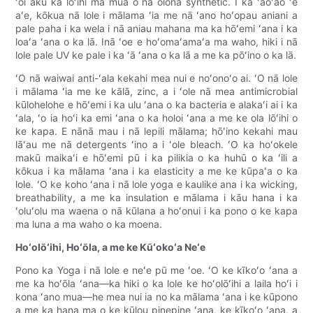
ʻoi aku ka lōʻihi ma mua o nā olonā synthetic. I ka ʻaoʻao ʻē
aʻe, kōkua nā lole i mālama ʻia me nā ʻano hoʻopau aniani a
pale paha i ka wela i nā aniau mahana ma ka hōʻemi ʻana i ka
loaʻa ʻana o ka lā. Inā ʻoe e hoʻomaʻamaʻa ma waho, hiki i nā
lole pale UV ke pale i ka ʻā ʻana o ka lā a me ka pōʻino o ka lā.
ʻO nā waiwai anti-ʻala kekahi mea nui e noʻonoʻo ai. ʻO nā lole
i mālama ʻia me ke kālā, zinc, a i ʻole nā ​​​​​​mea antimicrobial
kūlohelohe e hōʻemi i ka ulu ʻana o ka bacteria e alakaʻi ai i ka
ʻala, ʻo ia hoʻi ka emi ʻana o ka holoi ʻana a me ke ola lōʻihi o
ke kapa. E nānā mau i nā lepili mālama; hōʻino kekahi mau
lāʻau me nā detergents ʻino a i ʻole bleach. ʻO ka hoʻokele
makū maikaʻi e hōʻemi pū i ka pilikia o ka huhū o ka ʻili a
kōkua i ka mālama ʻana i ka elasticity a me ke kūpaʻa o ka
lole. ʻO ke koho ʻana i nā lole yoga e kaulike ana i ka wicking,
breathability, a me ka insulation e mālama i kāu hana i ka
ʻoluʻolu ma waena o nā kūlana a hoʻonui i ka pono o ke kapa
ma luna a ma waho o ka moena.
Hoʻolōʻihi, Hoʻōla, a me ke Kūʻokoʻa Neʻe
Pono ka Yoga i nā lole e neʻe pū me ʻoe. ʻO ke kīkoʻo ʻana a
me ka hoʻōla ʻana—ka hiki o ka lole ke hoʻolōʻihi a laila hoʻi i
kona ʻano mua—he mea nui ia no ka mālama ʻana i ke kūpono
a me ka hana ma o ke kūlou pinepine ʻana, ke kīkoʻo ʻana, a