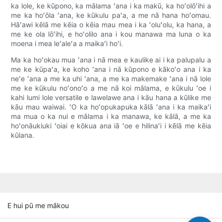
ka lole, ke kūpono, ka mālama ʻana i ka makū, ka hoʻolōʻihi a
me ka hoʻōla ʻana, ke kūkulu paʻa, a me nā hana hoʻomau.
Hāʻawi kēlā me kēia o kēia mau mea i ka ʻoluʻolu, ka hana, a
me ke ola lōʻihi, e hoʻolilo ana i kou manawa ma luna o ka
moena i mea leʻaleʻa a maikaʻi hoʻi.
Ma ka hoʻokau mua ʻana i nā mea e kaulike ai i ka palupalu a
me ke kūpaʻa, ke koho ʻana i nā kūpono e kākoʻo ana i ka
neʻe ʻana a me ka uhi ʻana, a me ka makemake ʻana i nā lole
me ke kūkulu noʻonoʻo a me nā koi mālama, e kūkulu ʻoe i
kahi lumi lole versatile e lawelawe ana i kāu hana a kūlike me
kāu mau waiwai. ʻO ka hoʻopukapuka kālā ʻana i ka maikaʻi
ma mua o ka nui e mālama i ka manawa, ke kālā, a me ka
hoʻonāukiuki ʻoiai e kōkua ana iā ʻoe e hilinaʻi i kēlā me kēia
kūlana.
E hui pū me mākou