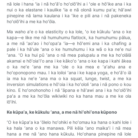
nā lole i hana ʻia i nā hoʻāʻo hoʻolōʻihi a i ʻole e hōʻike ana i ka
nui o ka elastane i kaulike ʻia e nā olonā kumu paʻa; hāʻawi
pinepine nā lama kaulana i ka ʻike e pili ana i nā pakeneka
hoʻolōʻihi a me ka hoʻōla.
Ma waho aʻe o ka elasticity o ka lole, ʻo ke kūkulu ʻana o ke
kapa—e like me nā humuhumu flatlock, ka humuhumu pālua,
a me nā ʻaoʻao i hoʻopaʻa ʻia—e hōʻemi ana i ka chafing a
pale i ka hāʻule ʻana o ke humuhumu i ka wā o ka neʻe nui
ʻana. ʻO ka hui pū ʻana o nā mea palupalu a me ka hoʻolālā
akamai e hōʻoiaʻiʻo ana i ke kākoʻo ʻana o ke kapa i kahi ākea
o ka neʻe ʻana me ka ʻole o ka mea e ʻaʻahu ana e
hoʻoponopono mau. I ka loiloi ʻana i ke kapa yoga, e hoʻāʻo iā
ia ma ka neʻe ʻana ma o ka squat, lunge, twist, a me ka
inversion simulations e hōʻoia i ka hoʻololi ʻana i nā pono o kou
kino. E hoʻonohonoho i nā ʻāpana e hāʻawi ana i ka hoʻolōʻihi
paʻa a me ka hoʻōla wikiwiki no ka hana mau a me ke ola
lōʻihi.
Ke kūpaʻa, ke kūkulu ʻana, a me nā hiʻohiʻona kūpono
ʻO ke kūpaʻa ka ʻōlelo hoʻohiki e hoʻomau ka hana o kahi lole i
ka hala ʻana o ka manawa. Pili kēia ʻano maikaʻi i nā mea
hana a me nā ʻano hana kūkulu. Hoʻohana pinepine nā lole