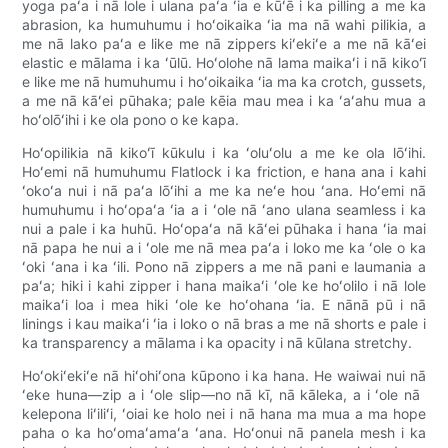
yoga paʻa i nā lole i ulana paʻa ʻia e kūʻē i ka pilling a me ka
abrasion, ka humuhumu i hoʻoikaika ʻia ma nā wahi pilikia, a
me nā lako paʻa e like me nā zippers kiʻekiʻe a me nā kāʻei
elastic e mālama i ka ʻūlū. Hoʻolohe nā lama maikaʻi i nā kikoʻī
e like me nā humuhumu i hoʻoikaika ʻia ma ka crotch, gussets,
a me nā kāʻei pūhaka; pale kēia mau mea i ka ʻaʻahu mua a
hoʻolōʻihi i ke ola pono o ke kapa.
Hoʻopilikia nā kikoʻī kūkulu i ka ʻoluʻolu a me ke ola lōʻihi.
Hoʻemi nā humuhumu Flatlock i ka friction, e hana ana i kahi
ʻokoʻa nui i nā paʻa lōʻihi a me ka neʻe hou ʻana. Hoʻemi nā
humuhumu i hoʻopaʻa ʻia a i ʻole nā ​​​​ʻano ulana seamless i ka
nui a pale i ka huhū. Hoʻopaʻa nā kāʻei pūhaka i hana ʻia mai
nā papa he nui a i ʻole me nā mea paʻa i loko me ka ʻole o ka
ʻoki ʻana i ka ʻili. Pono nā zippers a me nā pani e laumania a
paʻa; hiki i kahi zipper i hana maikaʻi ʻole ke hoʻolilo i nā lole
maikaʻi loa i mea hiki ʻole ke hoʻohana ʻia. E nānā pū i nā
linings i kau maikaʻi ʻia i loko o nā bras a me nā shorts e pale i
ka transparency a mālama i ka opacity i nā kūlana stretchy.
Hoʻokiʻekiʻe nā hiʻohiʻona kūpono i ka hana. He waiwai nui nā
ʻeke huna—zip a i ʻole slip—no nā kī, nā kāleka, a i ʻole nā ​​
kelepona liʻiliʻi, ʻoiai ke holo nei i nā hana ma mua a ma hope
paha o ka hoʻomaʻamaʻa ʻana. Hoʻonui nā panela mesh i ka