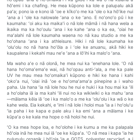
hōʻemi i ka chafing. He mea kūpono ka lole e palupalu akā
paʻa; pono ia e kono iā ʻoe e kīkoʻo me ka ʻole o ka hōʻike nui
ʻana a i ʻole ka nalowale ʻana o ke ʻano. E noʻonoʻo pū i ke
kaumaha: ʻoi aku ka maikaʻi o nā lole māmā i nā hana wela a
ikaika ma ka hoʻoulu ʻana i ke kahe ʻana o ka ea, ʻoiai he
maʻalahi nā lole kaumaha waena no nā kau studio a me ka
hoʻohana ʻana i ka athleisure. Hiki i nā lole kaumaha ke
ʻoluʻolu no nā hana hoʻōla a i ʻole ke anuanu, akā hiki ke
kaupalena i kekahi mau neʻe ʻana a lōʻihi ka maloʻo ʻana.
Ma waho aʻe o nā olonā, he mea nui ka ʻenehana lole. ʻO nā
hana hoʻomaʻemaʻe wai, nā hoʻopau anti-ʻala, a me ka pale
UV he mau mea hoʻomaikaʻi kūpono e hiki ke hana i kahi
ʻokoʻa nui, ʻoiai inā ʻoe e hoʻomaʻamaʻa pinepine a i waho
paha. Ua hana ʻia nā lole hou he nui e huki i ka hou mai ka ʻili
a hoʻolaha iā ia ma kahi ʻili nui no ka wikiwiki o ka mahu ʻana
—mālama kēia iā ʻoe i ka maloʻo a me ka ʻoluʻolu i ka wā o ke
kahe wela. Eia kekahi, e ʻimi i nā lole i holoi mua ʻia a i hoʻoluʻu
ʻia paha i ke kapa e pale aku i ka emi ʻana a mālama i ke
kūpaʻa o ke kala ma hope o nā holoi he nui.
ʻO ka mea hope loa, e hoʻolohe i ke kumu a me ka palapala
hōʻoia inā he mea nui iā ʻoe ke kūpaʻa. ʻO nā mea i kapa ʻia he
pulupulu organik i hōʻoia ʻia e GOTS, polyester recycled, a i