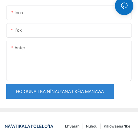
Inoa
Iʻok
Anter
HOʻOUNA I KA NĪNAUʻANA I KĒIA MANAWA
NĀʻATIKALA I'ŌLELOʻIA
EhSarah
Nūhou
Kikowaena ʻIke