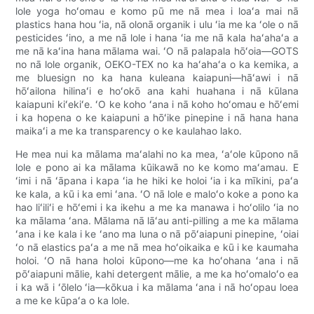
lole yoga hoʻomau e komo pū me nā mea i loaʻa mai nā
plastics hana hou ʻia, nā olonā organik i ulu ʻia me ka ʻole o nā
pesticides ʻino, a me nā lole i hana ʻia me nā kala haʻahaʻa a
me nā kaʻina hana mālama wai. ʻO nā palapala hōʻoia—GOTS
no nā lole organik, OEKO-TEX no ka haʻahaʻa o ka kemika, a
me bluesign no ka hana kuleana kaiapuni—hāʻawi i nā
hōʻailona hilinaʻi e hoʻokō ana kahi huahana i nā kūlana
kaiapuni kiʻekiʻe. ʻO ke koho ʻana i nā koho hoʻomau e hōʻemi
i ka hopena o ke kaiapuni a hōʻike pinepine i nā hana hana
maikaʻi a me ka transparency o ke kaulahao lako.
He mea nui ka mālama maʻalahi no ka mea, ʻaʻole kūpono nā
lole e pono ai ka mālama kūikawā no ke komo maʻamau. E
ʻimi i nā ʻāpana i kapa ʻia he hiki ke holoi ʻia i ka mīkini, paʻa
ke kala, a kū i ka emi ʻana. ʻO nā lole e maloʻo koke a pono ka
hao liʻiliʻi e hōʻemi i ka ikehu a me ka manawa i hoʻolilo ʻia no
ka mālama ʻana. Mālama nā lāʻau anti-pilling a me ka mālama
ʻana i ke kala i ke ʻano ma luna o nā pōʻaiapuni pinepine, ʻoiai
ʻo nā elastics paʻa a me nā mea hoʻoikaika e kū i ke kaumaha
holoi. ʻO nā hana holoi kūpono—me ka hoʻohana ʻana i nā
pōʻaiapuni mālie, kahi detergent mālie, a me ka hoʻomaloʻo ea
i ka wā i ʻōlelo ʻia—kōkua i ka mālama ʻana i nā hoʻopau loea
a me ke kūpaʻa o ka lole.