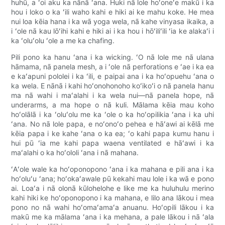
huhū, a ʻoi aku ka nānā ʻana. Huki nā lole hoʻoneʻe makū i ka
hou i loko o ka ʻili waho kahi e hiki ai ke mahu koke. He mea
nui loa kēia hana i ka wā yoga wela, nā kahe vinyasa ikaika, a
i ʻole nā ​​kau lōʻihi kahi e hiki ai i ka hou i hōʻiliʻili ʻia ke alakaʻi i
ka ʻoluʻolu ʻole a me ka chafing.
Pili pono ka hanu ʻana i ka wicking. ʻO nā lole me nā ulana
hāmama, nā panela mesh, a i ʻole nā ​​​​perforations e ʻae i ka ea
e kaʻapuni pololei i ka ʻili, e paipai ana i ka hoʻopuehu ʻana o
ka wela. E nānā i kahi hoʻonohonoho koʻikoʻi o nā panela hanu
ma nā wahi i maʻalahi i ka wela nui—nā panela hope, nā
underarms, a ma hope o nā kuli. Mālama kēia mau koho
hoʻolālā i ka ʻoluʻolu me ka ʻole o ka hoʻopilikia ʻana i ka uhi
ʻana. No nā lole papa, e noʻonoʻo pehea e hāʻawi ai kēlā me
kēia papa i ke kahe ʻana o ka ea; ʻo kahi papa kumu hanu i
hui pū ʻia me kahi papa waena ventilated e hāʻawi i ka
maʻalahi o ka hoʻololi ʻana i nā mahana.
ʻAʻole wale ka hoʻoponopono ʻana i ka mahana e pili ana i ka
hoʻoluʻu ʻana; hoʻokaʻawale pū kekahi mau lole i ka wā e pono
ai. Loaʻa i nā olonā kūlohelohe e like me ka huluhulu merino
kahi hiki ke hoʻoponopono i ka mahana, e lilo ana lākou i mea
pono no nā wahi hoʻomaʻamaʻa anuanu. Hoʻopili lākou i ka
makū me ka mālama ʻana i ka mehana, a pale lākou i nā ʻala