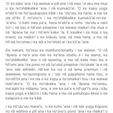
ʻO ka loiloi ʻana i ka waiwai e pili ana i nā mea ʻoi aku ma mua
o ka hoʻohālikelike ʻana i nā kumukūʻai. ʻO ke kapa yoga
kiʻekiʻe he hoʻopukapuka kālā i ka ʻoluʻolu, ka hana, a me ke
ola lōʻihi. E noʻonoʻo i ka hoʻohālikelike kumukūʻai-no-ke-
ʻaʻahu: ʻo kahi mea paʻa, hana kiʻekiʻe e noho ʻoluʻolu a nani
hoʻi i nā kau e hāʻawi pinepine i ka waiwai maikaʻi ma mua o
nā ʻāpana he nui i hōʻemi koke ʻia. E kaulike i ka inoa o ka
brand, ka maikaʻi o ke kūkulu ʻana, nā mea hana, a me nā
hōʻoia hoʻomau i ka wā e hoʻoholo ai i ke kūʻai ʻana.
Eia kekahi, hoʻonui ka multifunctionality i ka waiwai. ʻO nā
ʻāpana e neʻe ana mai ke keʻena studio a i ke alanui, ka
hoʻohālikelike ʻana o nā layering, a me nā kaila mau loa e
hōʻemi ana i ka pono no nā hoʻololi pinepine i hoʻokele ʻia e nā
ʻano lole wikiwiki. Hāʻawi ka nui o nā lama premium i nā
lawelawe hoʻoponopono a i ʻole nā ​​​​papahana hana hou, e
hoʻolōʻihi ana i ke ola o ke kapa a hoʻomaikaʻi hou i ka waiwai
holoʻokoʻa. ʻO ka hoʻoikaika ʻana i nā ʻāpana hoʻomau,
maʻalahi ka mālama ʻana, a me ka paʻa e hōʻoiaʻiʻo ana i kāu
kapa yoga e kākoʻo i kāu hana a me nā pahuhopu ākea o ke
kaiapuni a me ke kālā.
I ka hōʻuluʻulu manaʻo, ʻo ke koho ʻana i nā lole yoga kūpono
no nā wahine e pili ana i ka noʻonoʻo pono ʻana i ka maikaʻi o