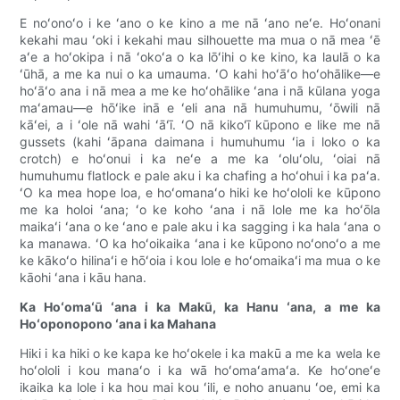
E noʻonoʻo i ke ʻano o ke kino a me nā ʻano neʻe. Hoʻonani
kekahi mau ʻoki i kekahi mau silhouette ma mua o nā mea ʻē
aʻe a hoʻokipa i nā ʻokoʻa o ka lōʻihi o ke kino, ka laulā o ka
ʻūhā, a me ka nui o ka umauma. ʻO kahi hoʻāʻo hoʻohālike—e
hoʻāʻo ana i nā mea a me ke hoʻohālike ʻana i nā kūlana yoga
maʻamau—e hōʻike inā e ʻeli ana nā humuhumu, ʻōwili nā
kāʻei, a i ʻole nā ​​​​​​wahi ʻāʻī. ʻO nā kikoʻī kūpono e like me nā
gussets (kahi ʻāpana daimana i humuhumu ʻia i loko o ka
crotch) e hoʻonui i ka neʻe a me ka ʻoluʻolu, ʻoiai nā
humuhumu flatlock e pale aku i ka chafing a hoʻohui i ka paʻa.
ʻO ka mea hope loa, e hoʻomanaʻo hiki ke hoʻololi ke kūpono
me ka holoi ʻana; ʻo ke koho ʻana i nā lole me ka hoʻōla
maikaʻi ʻana o ke ʻano e pale aku i ka sagging i ka hala ʻana o
ka manawa. ʻO ka hoʻoikaika ʻana i ke kūpono noʻonoʻo a me
ke kākoʻo hilinaʻi e hōʻoia i kou lole e hoʻomaikaʻi ma mua o ke
kāohi ʻana i kāu hana.
Ka Hoʻomaʻū ʻana i ka Makū, ka Hanu ʻana, a me ka
Hoʻoponopono ʻana i ka Mahana
Hiki i ka hiki o ke kapa ke hoʻokele i ka makū a me ka wela ke
hoʻololi i kou manaʻo i ka wā hoʻomaʻamaʻa. Ke hoʻoneʻe
ikaika ka lole i ka hou mai kou ʻili, e noho anuanu ʻoe, emi ka