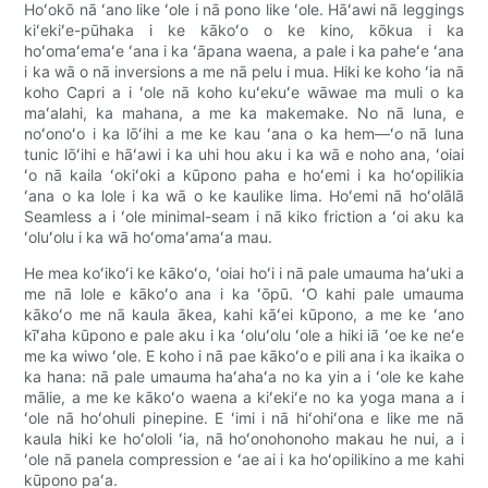
Hoʻokō nā ʻano like ʻole i nā pono like ʻole. Hāʻawi nā leggings
kiʻekiʻe-pūhaka i ke kākoʻo o ke kino, kōkua i ka
hoʻomaʻemaʻe ʻana i ka ʻāpana waena, a pale i ka paheʻe ʻana
i ka wā o nā inversions a me nā pelu i mua. Hiki ke koho ʻia nā
koho Capri a i ʻole nā ​​​​​​koho kuʻekuʻe wāwae ma muli o ka
maʻalahi, ka mahana, a me ka makemake. No nā luna, e
noʻonoʻo i ka lōʻihi a me ke kau ʻana o ka hem—ʻo nā luna
tunic lōʻihi e hāʻawi i ka uhi hou aku i ka wā e noho ana, ʻoiai
ʻo nā kaila ʻokiʻoki a kūpono paha e hoʻemi i ka hoʻopilikia
ʻana o ka lole i ka wā o ke kaulike lima. Hoʻemi nā hoʻolālā
Seamless a i ʻole minimal-seam i nā kiko friction a ʻoi aku ka
ʻoluʻolu i ka wā hoʻomaʻamaʻa mau.
He mea koʻikoʻi ke kākoʻo, ʻoiai hoʻi i nā pale umauma haʻuki a
me nā lole e kākoʻo ana i ka ʻōpū. ʻO kahi pale umauma
kākoʻo me nā kaula ākea, kahi kāʻei kūpono, a me ke ʻano
kīʻaha kūpono e pale aku i ka ʻoluʻolu ʻole a hiki iā ʻoe ke neʻe
me ka wiwo ʻole. E koho i nā pae kākoʻo e pili ana i ka ikaika o
ka hana: nā pale umauma haʻahaʻa no ka yin a i ʻole ke kahe
mālie, a me ke kākoʻo waena a kiʻekiʻe no ka yoga mana a i
ʻole nā ​​​​​​hoʻohuli pinepine. E ʻimi i nā hiʻohiʻona e like me nā
kaula hiki ke hoʻololi ʻia, nā hoʻonohonoho makau he nui, a i
ʻole nā ​​​​​​panela compression e ʻae ai i ka hoʻopilikino a me kahi
kūpono paʻa.