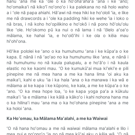
hanu ʻana me ka ʻole o ka hoʻohaʻahaʻa ʻana i ke ʻano;
hoʻomaikaʻi nā kikoʻī noʻonoʻo i ka palekana no nā holo waho
a i ʻole nā ​​​​papa ahiahi. Hāʻawi nā mea hiki ke hoʻololi ʻia, e like
me nā drawcords a i ʻole ka padding hiki ke wehe ʻia i loko o
nā bras, i nā koho hoʻopilikino e hoʻokō i nā pono hōʻoluʻolu
like ʻole. Hoʻokomo pū ka nui o nā lama i nā ʻōlelo aʻoaʻo
mālama, ke hahai ʻia, e hoʻolōʻihi i ke ola o kēia mau
hiʻohiʻona.
Hōʻike pololei ke ʻano o ka humuhumu ʻana i ke kūpaʻa o ke
kapa. E nānā i nā ʻaoʻao no ka humuhumu like ʻana, e nānā i
nā humuhumu no nā kaula palupalu, a e hoʻāʻo i nā kaula
elastic no ke kaomi mau. ʻO ke kumukūʻai mua kiʻekiʻe e pili
pinepine me nā mea hana a me ka hana lima ʻoi aku ka
maikaʻi, kahi e uku ʻia i ka hala ʻana o ka manawa i ka wā e
mālama ai ke kapa i ke kūpono, ke kala, a me ke kūpaʻa o ke
ʻano. ʻO ka mea hope loa, ʻo ke kapa yoga paʻa a kūkulu
maikaʻi ʻia e mālama i ke kālā a kākoʻo i kahi nohona hana ma
o ka hilinaʻi mau ʻana ma o ka hoʻohana pinepine ʻana a me
ka holoi ʻana.
Ka Hoʻomau, ka Mālama Maʻalahi, a me ka Waiwai
ʻO nā hana hoʻomau a me nā waiwai mālama maʻalahi e lilo i
mea nui e noʻonoʻo ʻia no nā mea kūʻai aku o kēia wā. ʻO nā