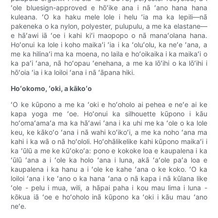
ʻole bluesign-approved e hōʻike ana i nā ʻano hana hana
kuleana. ʻO ka haku mele lole i helu ʻia ma ka lepili—nā
pakeneka o ka nylon, polyester, pulupulu, a me ka elastane—
e hāʻawi iā ʻoe i kahi kiʻi maopopo o nā manaʻolana hana.
Hoʻonui ka lole i koho maikaʻi ʻia i ka ʻoluʻolu, ka neʻe ʻana, a
me ka hilinaʻi ma ka moena, no laila e hoʻoikaika i ka maikaʻi o
ka paʻi ʻana, nā hoʻopau ʻenehana, a me ka lōʻihi o ka lōʻihi i
hōʻoia ʻia i ka loiloi ʻana i nā ʻāpana hiki.
Hoʻokomo, ʻoki, a kākoʻo
ʻO ke kūpono a me ka ʻoki e hoʻoholo ai pehea e neʻe ai ke
kapa yoga me ʻoe. Hoʻonui ka silhouette kūpono i kāu
hoʻomaʻamaʻa ma ka hāʻawi ʻana i ka uhi me ka ʻole o ka lole
keu, ke kākoʻo ʻana i nā wahi koʻikoʻi, a me ka noho ʻana ma
kahi i ka wā o nā hoʻololi. Hoʻohālikelike kahi kūpono maikaʻi i
ka ʻūlū a me ke kūʻokoʻa: pono e kokoke loa e kaupalena i ka
ʻūlū ʻana a i ʻole ka holo ʻana i luna, akā ʻaʻole paʻa loa e
kaupalena i ka hanu a i ʻole ke kahe ʻana o ke koko. ʻO ka
loiloi ʻana i ke ʻano o ka hana ʻana o nā kapa i nā kūlana like
ʻole - pelu i mua, wili, a hāpai paha i kou mau lima i luna -
kōkua iā ʻoe e hoʻoholo inā kūpono ka ʻoki i kāu mau ʻano
neʻe.