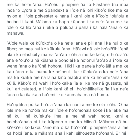
me ka holoi ʻana. Hoʻohui pinepine ʻia ʻo Elastane (nā inoa
inoa ʻo Lycra a me Spandex) a i ʻole nā ​​​​​​lohi kīkoʻo like me ka
nylon a i ʻole polyester e hana i kahi lole e kīkoʻo ʻoluʻolu a
hoʻihoʻi i kahi. Mālama ka hapa kūpono i ka neʻe ʻana me ka
ʻole o ka lilo ʻana i ʻeke a palupalu paha i ka hala ʻana o ka
manawa.
ʻAʻole wale ke kūʻokoʻa o ka neʻe ʻana e pili ana i ka nui o ka
fiber; he mea nui ke kūkulu ʻana. Hāʻawi nā lole hoʻolōʻihi ʻehā
ala i ka elasticity ma nā ʻaoʻao lōʻihi a me ke keʻa, e hōʻoiaʻiʻo
ana e ʻoluʻolu nā kūlana e pono ai ka hoʻonui ʻaoʻao a i ʻole ka
wehe ʻana o ka ʻūhā hohonu. Hiki i ka panela hoʻolālā a me ke
kau ʻana o ka humu ke hoʻonui i ke kūʻokoʻa o ka neʻe ʻana
ma ke kūlike me nā laina kino maoli a me ka hoʻēmi ʻana i ke
kūʻē. Kākoʻo nā wahi i hoʻoikaika ʻia e like me nā gussets, nā
kuli articulated, a i ʻole kahi kāʻei i hoʻohālikelike ʻia i ka neʻe
ʻana o ka ikaika a hoʻemi i ke kaumaha ma nā humu.
Hoʻopilikia pū ka hoʻōla ʻana i ka nani a me ke ola lōʻihi. ʻO nā
lole me ka hoʻōla maikaʻi ʻole e hoʻomohala koke i ka ʻeke ma
nā kuli, nā kuʻekuʻe lima, a me nā wahi noho, kahi e
hoʻohaʻahaʻa ai i ke kūpono a me ka hilinaʻi. Mālama nā hui
kiʻekiʻe i ko lākou ʻano ma o ka hoʻolōʻihi pinepine ʻana a me
ka holoi ʻana, e mālama ana i kahi silhouette hoʻonani. E ʻimi i