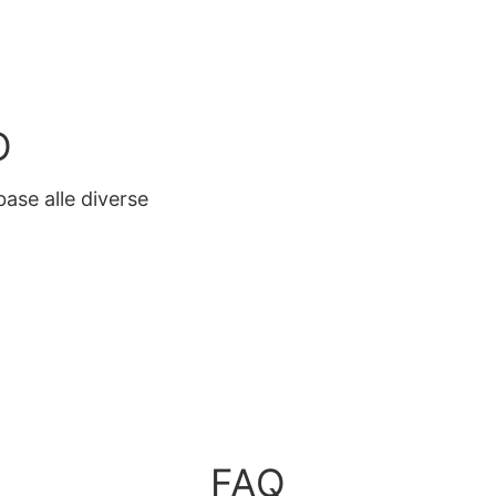
O
 base alle diverse
FAQ