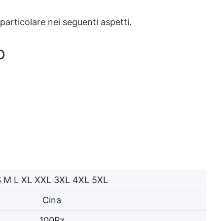
 particolare nei seguenti aspetti.
o
S M L XL XXL 3XL 4XL 5XL
Cina
100Pz