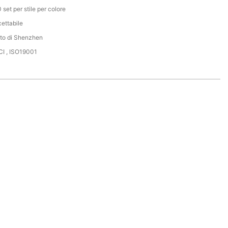
 set per stile per colore
ettabile
to di Shenzhen
I , ISO19001