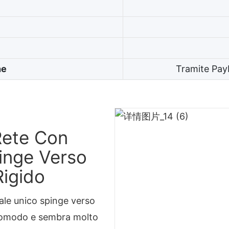
ne
Tramite Pay
Rete Con
inge Verso
Rigido
iale unico spinge verso
comodo e sembra molto