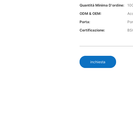
Quantità Minima D'ordine:
100
ODM & OEM:
Acc
Porta:
Por
Certificazione:
BSC
inchiesta