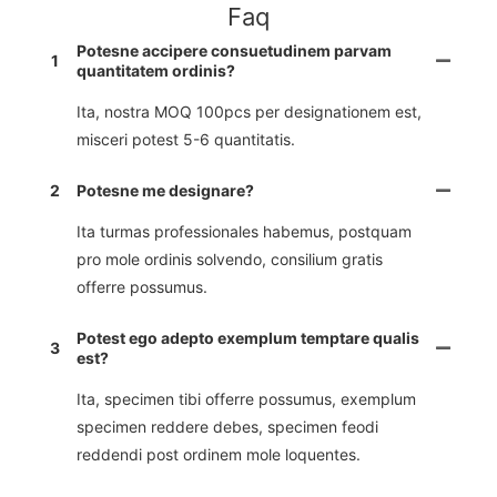
Faq
Potesne accipere consuetudinem parvam
1
quantitatem ordinis?
Ita, nostra MOQ 100pcs per designationem est,
misceri potest 5-6 quantitatis.
2
Potesne me designare?
Ita turmas professionales habemus, postquam
pro mole ordinis solvendo, consilium gratis
offerre possumus.
Potest ego adepto exemplum temptare qualis
3
est?
Ita, specimen tibi offerre possumus, exemplum
specimen reddere debes, specimen feodi
reddendi post ordinem mole loquentes.