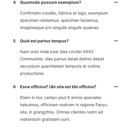
4
Quomodo possum exemplum?
Confirmato consilio, fabrica et logo, exemplum
specimen reddemus, specimen faciemus,
imaginesque pro singulis singulis quaeras.
5
Quid est partus tempus?
Nam ordo mole post dies circiter XXXV.
Communiter, dies partus detail definiri debet
secundum quantitatem temporis et ordinis
productionis.
6
Esne officina? Ubi sita est tibi officina?
Etiam in hoc campo plus X annos speciales
habuimus, officinam nostram in regione Panyu
sita, in grangzhou. Omnes clientes nostri ad
visitandum gratissimi sunt.