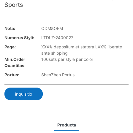
Sports
Nota:
ODM&OEM
Numerus Styli:
LTDLZ-2400027
Paga:
XXX% depositum et statera LXX% liberate
ante shipping
Min.Order
100sets per style per color
Quantitas:
Portus:
ShenZhen Portus
inquisitio
Producta