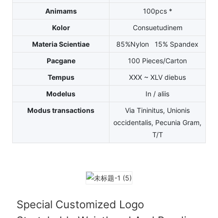
Animams
100pcs *
Kolor
Consuetudinem
Materia Scientiae
85%Nylon 15% Spandex
Pacgane
100 Pieces/Carton
Tempus
XXX ~ XLV diebus
Modelus
In / aliis
Modus transactions
Via Tininitus, Unionis
occidentalis, Pecunia Gram,
T/T
Special Customized Logo