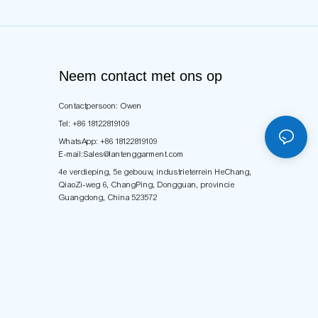
Neem contact met ons op
Contactpersoon: Owen
Tel: +86 18122819109
WhatsApp: +86 18122819109
E-mail:
Sales@lantenggarment.com
4e verdieping, 5e gebouw, industrieterrein HeChang,
QiaoZi-weg 6, ChangPing, Dongguan, provincie
Guangdong, China 523572