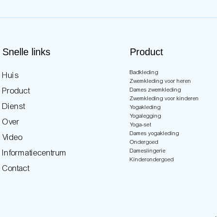
Snelle links
Product
Badkleding
Huis
Zwemkleding voor heren
Product
Dames zwemkleding
Zwemkleding voor kinderen
Dienst
Yogakleding
Yogalegging
Over
Yoga-set
Dames yogakleding
Video
Ondergoed
Dameslingerie
Informatiecentrum
Kinderondergoed
Contact