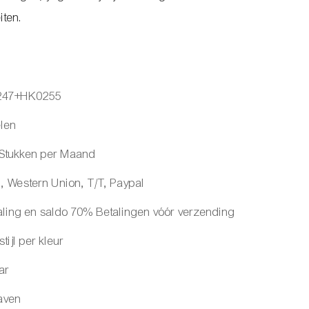
iten.
47+HK0255
len
/Stukken per Maand
, Western Union, T/T, Paypal
ling en saldo 70% Betalingen vóór verzending
tijl per kleur
ar
aven