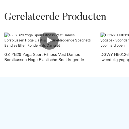
Gerelateerde Producten
GZ-YB29 Yoga Sport Fitness Vest Dames
DGWY-HB0126+
Borstkussen Hoge Elastische Sneldrogende
tweedelig yoga
Spaghetti Bandjes Effen Ronde Hals Dansset
drogend yogapa