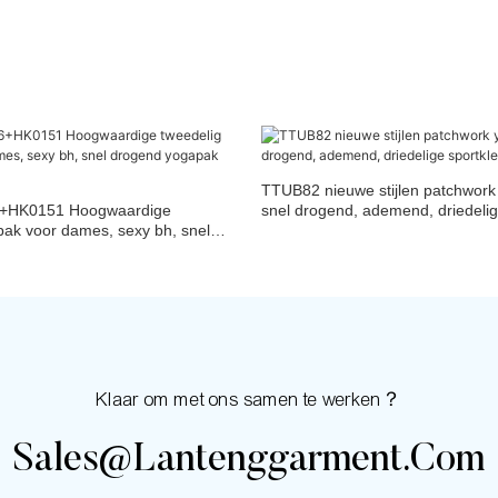
TTUB82 nieuwe stijlen patchwork
HK0151 Hoogwaardige
snel drogend, ademend, driedelig
pak voor dames, sexy bh, snel
k voor hardlopen
Klaar om met ons samen te werken？
Sales@lantenggarment.com