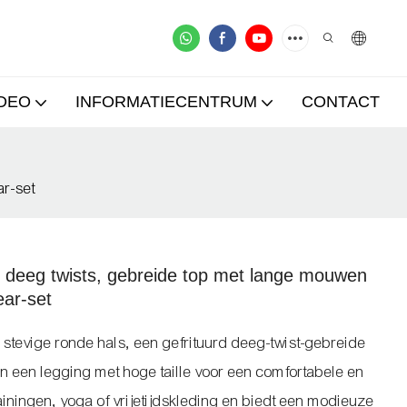
IDEO
INFORMATIECENTRUM
CONTACT
ar-set
 deeg twists, gebreide top met lange mouwen
ear-set
stevige ronde hals, een gefrituurd deeg-twist-gebreide
 een legging met hoge taille voor een comfortabele en
trainingen, yoga of vrijetijdskleding en biedt een modieuze