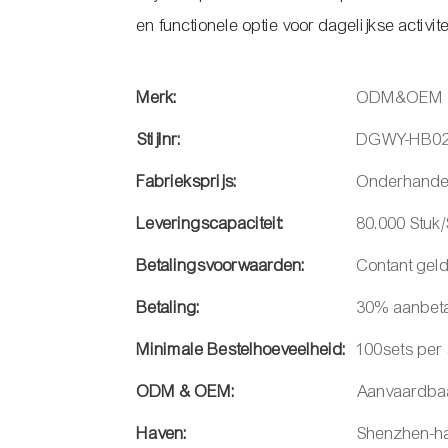
en functionele optie voor dagelijkse activite
Merk:
ODM&OEM
Stijlnr:
DGWY-HB02
Fabrieksprijs:
Onderhande
Leveringscapaciteit:
80.000 Stuk
Betalingsvoorwaarden:
Contant geld
Betaling:
30% aanbeta
Minimale Bestelhoeveelheid:
100sets per s
ODM & OEM:
Aanvaardba
Haven:
Shenzhen-h