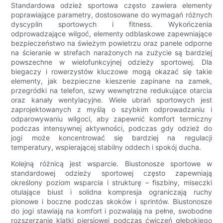
Standardowa odzież sportowa często zawiera elementy
poprawiające parametry, dostosowane do wymagań różnych
dyscyplin sportowych i fitness. Wykończenia
odprowadzające wilgoć, elementy odblaskowe zapewniające
bezpieczeństwo na świeżym powietrzu oraz panele odporne
na ścieranie w strefach narażonych na zużycie są bardziej
powszechne w wielofunkcyjnej odzieży sportowej. Dla
biegaczy i rowerzystów kluczowe mogą okazać się takie
elementy, jak bezpieczne kieszenie zapinane na zamek,
przegródki na telefon, szwy wewnętrzne redukujące otarcia
oraz kanały wentylacyjne. Wiele ubrań sportowych jest
zaprojektowanych z myślą o szybkim odprowadzaniu i
odparowywaniu wilgoci, aby zapewnić komfort termiczny
podczas intensywnej aktywności, podczas gdy odzież do
jogi może koncentrować się bardziej na regulacji
temperatury, wspierającej stabilny oddech i spokój ducha.
Kolejną różnicą jest wsparcie. Biustonosze sportowe w
standardowej odzieży sportowej często zapewniają
określony poziom wsparcia i strukturę – fiszbiny, miseczki
otulające biust i solidna kompresja ograniczają ruchy
pionowe i boczne podczas skoków i sprintów. Biustonosze
do jogi stawiają na komfort i pozwalają na pełne, swobodne
rozszerzanie klatki piersiowej podczas ćwiczeń głębokiego