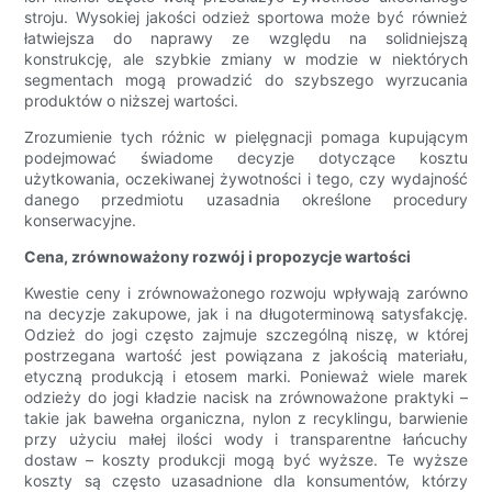
stroju. Wysokiej jakości odzież sportowa może być również
łatwiejsza do naprawy ze względu na solidniejszą
konstrukcję, ale szybkie zmiany w modzie w niektórych
segmentach mogą prowadzić do szybszego wyrzucania
produktów o niższej wartości.
Zrozumienie tych różnic w pielęgnacji pomaga kupującym
podejmować świadome decyzje dotyczące kosztu
użytkowania, oczekiwanej żywotności i tego, czy wydajność
danego przedmiotu uzasadnia określone procedury
konserwacyjne.
Cena, zrównoważony rozwój i propozycje wartości
Kwestie ceny i zrównoważonego rozwoju wpływają zarówno
na decyzje zakupowe, jak i na długoterminową satysfakcję.
Odzież do jogi często zajmuje szczególną niszę, w której
postrzegana wartość jest powiązana z jakością materiału,
etyczną produkcją i etosem marki. Ponieważ wiele marek
odzieży do jogi kładzie nacisk na zrównoważone praktyki –
takie jak bawełna organiczna, nylon z recyklingu, barwienie
przy użyciu małej ilości wody i transparentne łańcuchy
dostaw – koszty produkcji mogą być wyższe. Te wyższe
koszty są często uzasadnione dla konsumentów, którzy