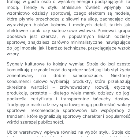
trafiają w gusta osób o wysokiej energii i podążających za
modą. Trendy w stylu athleisure również wpłynęły na
wzornictwo odzieży sportowej, czego efektem są modele,
które płynnie przechodzą z siłowni na ulicę, zachęcając do
wyrazistych bloków kolorów i modnych detali, takich jak
efektowne zamki czy siateczkowe wstawki. Ponieważ grupa
docelowa jest szersza, w popularnych liniach odzieży
sportowej znajdziesz zarówno minimalistyczne, nawiązujące
do jogi modele, jak i bardzo techniczne, przyciągające wzrok
wzory.
Sygnały kulturowe to kolejny wymiar. Stroje do jogi często
komunikują przynależność do społeczności jogi lub styl życia
zorientowany na dobre samopoczucie. Niektórzy
konsumenci celowo wybierają produkty, które przekazują
określone wartości – zrównoważony rozwój, etyczną
produkcję, prostotę – dlatego wiele marek odzieży do jogi
podkreśla certyfikaty i transparentne łańcuchy dostaw.
Tradycyjne marki odzieży sportowej mogą podkreślać walory
sportowe, rekomendacje sportowców lub współpracę z
trendami, które sygnalizują sportowy charakter i popularność
wśród szerszej publiczności.
Ubiór warstwowy wpływa również na wybór stylu. Stroje do