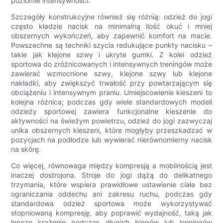
poziomie intensywności.
Szczegóły konstrukcyjne również się różnią: odzież do jogi
często kładzie nacisk na minimalną ilość okuć i mniej
obszernych wykończeń, aby zapewnić komfort na macie.
Powszechne są techniki szycia redukujące punkty nacisku –
takie jak klejone szwy i ukryte gumki. Z kolei odzież
sportowa do zróżnicowanych i intensywnych treningów może
zawierać wzmocnione szwy, klejone szwy lub klejone
nakładki, aby zwiększyć trwałość przy powtarzającym się
obciążeniu i intensywnym praniu. Umiejscowienie kieszeni to
kolejna różnica; podczas gdy wiele standardowych modeli
odzieży sportowej zawiera funkcjonalne kieszenie do
aktywności na świeżym powietrzu, odzież do jogi zazwyczaj
unika obszernych kieszeni, które mogłyby przeszkadzać w
pozycjach na podłodze lub wywierać nierównomierny nacisk
na skórę.
Co więcej, równowaga między kompresją a mobilnością jest
inaczej dostrojona. Stroje do jogi dążą do delikatnego
trzymania, które wspiera prawidłowe ustawienie ciała bez
ograniczania oddechu ani zakresu ruchu, podczas gdy
standardowa odzież sportowa może wykorzystywać
stopniowaną kompresję, aby poprawić wydajność, taką jak
lepsze krążenie podczas długich biegów lub treningów