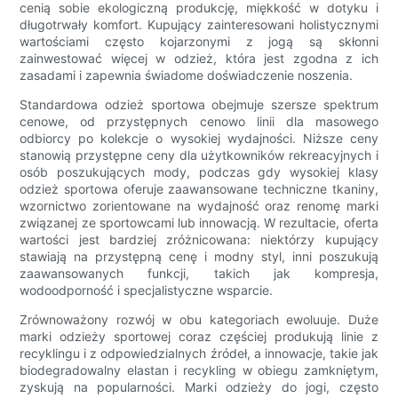
cenią sobie ekologiczną produkcję, miękkość w dotyku i
długotrwały komfort. Kupujący zainteresowani holistycznymi
wartościami często kojarzonymi z jogą są skłonni
zainwestować więcej w odzież, która jest zgodna z ich
zasadami i zapewnia świadome doświadczenie noszenia.
Standardowa odzież sportowa obejmuje szersze spektrum
cenowe, od przystępnych cenowo linii dla masowego
odbiorcy po kolekcje o wysokiej wydajności. Niższe ceny
stanowią przystępne ceny dla użytkowników rekreacyjnych i
osób poszukujących mody, podczas gdy wysokiej klasy
odzież sportowa oferuje zaawansowane techniczne tkaniny,
wzornictwo zorientowane na wydajność oraz renomę marki
związanej ze sportowcami lub innowacją. W rezultacie, oferta
wartości jest bardziej zróżnicowana: niektórzy kupujący
stawiają na przystępną cenę i modny styl, inni poszukują
zaawansowanych funkcji, takich jak kompresja,
wodoodporność i specjalistyczne wsparcie.
Zrównoważony rozwój w obu kategoriach ewoluuje. Duże
marki odzieży sportowej coraz częściej produkują linie z
recyklingu i z odpowiedzialnych źródeł, a innowacje, takie jak
biodegradowalny elastan i recykling w obiegu zamkniętym,
zyskują na popularności. Marki odzieży do jogi, często