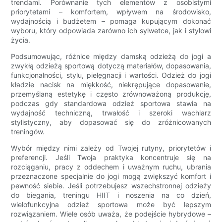
trendami. Porównanie tych elementów z osobistymi
priorytetami – komfortem, wpływem na środowisko,
wydajnością i budżetem – pomaga kupującym dokonać
wyboru, który odpowiada zarówno ich sylwetce, jak i stylowi
życia.
Podsumowując, różnice między damską odzieżą do jogi a
zwykłą odzieżą sportową dotyczą materiałów, dopasowania,
funkcjonalności, stylu, pielęgnacji i wartości. Odzież do jogi
kładzie nacisk na miękkość, niekrępujące dopasowanie,
przemyślaną estetykę i często zrównoważoną produkcję,
podczas gdy standardowa odzież sportowa stawia na
wydajność techniczną, trwałość i szeroki wachlarz
stylistyczny, aby dopasować się do zróżnicowanych
treningów.
Wybór między nimi zależy od Twojej rutyny, priorytetów i
preferencji. Jeśli Twoja praktyka koncentruje się na
rozciąganiu, pracy z oddechem i uważnym ruchu, ubrania
przeznaczone specjalnie do jogi mogą zwiększyć komfort i
pewność siebie. Jeśli potrzebujesz wszechstronnej odzieży
do biegania, treningu HIIT i noszenia na co dzień,
wielofunkcyjna odzież sportowa może być lepszym
rozwiązaniem. Wiele osób uważa, że ​​podejście hybrydowe –