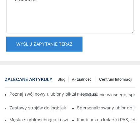
WYŚLIJ ZAPYTANIE TERAZ
ZALECANE ARTYKUŁY
Blog
Aktualności
Centrum Informacji
Poznaj swój nowy ulubiony bikini – top push-up i pochlebne ma
Projektowanie własnego, sper
Zestawy strojów do jogi: jak wybrać odpowiednie kolory
Spersonalizowany ubiór do jogi
Męska szybkoschnąca koszulka kolarska z krótkim rękawem MT
Kombinezon kolarski PAS, letni