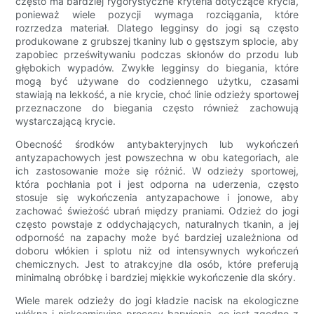
często ma bardziej rygorystyczne kryteria dotyczące krycia,
ponieważ wiele pozycji wymaga rozciągania, które
rozrzedza materiał. Dlatego legginsy do jogi są często
produkowane z grubszej tkaniny lub o gęstszym splocie, aby
zapobiec prześwitywaniu podczas skłonów do przodu lub
głębokich wypadów. Zwykłe legginsy do biegania, które
mogą być używane do codziennego użytku, czasami
stawiają na lekkość, a nie krycie, choć linie odzieży sportowej
przeznaczone do biegania często również zachowują
wystarczającą krycie.
Obecność środków antybakteryjnych lub wykończeń
antyzapachowych jest powszechna w obu kategoriach, ale
ich zastosowanie może się różnić. W odzieży sportowej,
która pochłania pot i jest odporna na uderzenia, często
stosuje się wykończenia antyzapachowe i jonowe, aby
zachować świeżość ubrań między praniami. Odzież do jogi
często powstaje z oddychających, naturalnych tkanin, a jej
odporność na zapachy może być bardziej uzależniona od
doboru włókien i splotu niż od intensywnych wykończeń
chemicznych. Jest to atrakcyjne dla osób, które preferują
minimalną obróbkę i bardziej miękkie wykończenie dla skóry.
Wiele marek odzieży do jogi kładzie nacisk na ekologiczne
włókna i niskoemisyjne procesy barwienia, co jest zgodne z