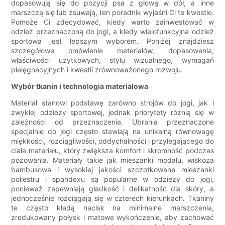
dopasowują się do pozycji psa z głową w dół, a inne
marszczą się lub zsuwają, ten poradnik wyjaśni Ci te kwestie.
Pomoże Ci zdecydować, kiedy warto zainwestować w
odzież przeznaczoną do jogi, a kiedy wielofunkcyjna odzież
sportowa jest lepszym wyborem. Poniżej znajdziesz
szczegółowe omówienie materiałów, dopasowania,
właściwości użytkowych, stylu wizualnego, wymagań
pielęgnacyjnych i kwestii zrównoważonego rozwoju.
Wybór tkanin i technologia materiałowa
Materiał stanowi podstawę zarówno strojów do jogi, jak i
zwykłej odzieży sportowej, jednak priorytety różnią się w
zależności od przeznaczenia. Ubrania przeznaczone
specjalnie do jogi często stawiają na unikalną równowagę
miękkości, rozciągliwości, oddychalności i przylegającego do
ciała materiału, który zwiększa komfort i skromność podczas
pozowania. Materiały takie jak mieszanki modalu, wiskoza
bambusowa i wysokiej jakości szczotkowane mieszanki
poliestru i spandexu są popularne w odzieży do jogi,
ponieważ zapewniają gładkość i delikatność dla skóry, a
jednocześnie rozciągają się w czterech kierunkach. Tkaniny
te często kładą nacisk na minimalne marszczenia,
zredukowany połysk i matowe wykończenie, aby zachować