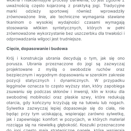
uważnością często kojarzoną z praktyką jogi. Tradycyjne
marki odzieży sportowej również wprowadziły
zrównoważone linie, ale techniczne wymagania stawiane
tkaninom o wysokiej wydajności czasami wymagają
stosowania włókien syntetycznych, których w pełni
zrównoważone wykorzystanie bez uszczerbku dla trwałości i
odprowadzania wilgoci jest trudniejsze.
Cięcie, dopasowanie i budowa
Krój i konstrukcja ubrania decydują o tym, jak się ono
porusza. Ubrania przeznaczone do jogi są zazwyczaj
projektowane z myślą o swobodzie ruchów oraz
bezpiecznym i wygodnym dopasowaniu w szerokim zakresie
pozycji statycznych i dynamicznych. W przypadku
legginsów oznacza to często wyższy stan, który zapobiega
zsuwaniu się podczas skłonów i inwersji, klin w kroku dla
swobodnej mobilności oraz płaskie szwy, które redukują
otarcia, gdy kończyny krzyżują się na tułowiu lub nogach.
Sylwetka zazwyczaj lepiej dopasowuje się do ciała, nie
będąc przy tym uciskającą, wspierając zarówno sylwetkę,
jak i zapewniając komfort w pozycjach, w których materiał
rozciąga się na niewielką głębokość. Koszulki przeznaczone
do jogi często mają strategiczne panele, które wspierają