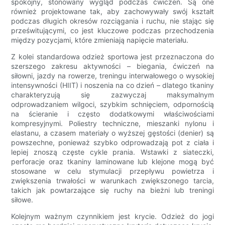
spokojny, stonowany wygląd podczas ćwiczeń. Są one
również projektowane tak, aby zachowywały swój kształt
podczas długich okresów rozciągania i ruchu, nie stając się
prześwitującymi, co jest kluczowe podczas przechodzenia
między pozycjami, które zmieniają napięcie materiału.
Z kolei standardowa odzież sportowa jest przeznaczona do
szerszego zakresu aktywności – biegania, ćwiczeń na
siłowni, jazdy na rowerze, treningu interwałowego o wysokiej
intensywności (HIIT) i noszenia na co dzień – dlatego tkaniny
charakteryzują się zazwyczaj maksymalnym
odprowadzaniem wilgoci, szybkim schnięciem, odpornością
na ścieranie i często dodatkowymi właściwościami
kompresyjnymi. Poliestry techniczne, mieszanki nylonu i
elastanu, a czasem materiały o wyższej gęstości (denier) są
powszechne, ponieważ szybko odprowadzają pot z ciała i
lepiej znoszą częste cykle prania. Wstawki z siateczki,
perforacje oraz tkaniny laminowane lub klejone mogą być
stosowane w celu stymulacji przepływu powietrza i
zwiększenia trwałości w warunkach zwiększonego tarcia,
takich jak powtarzające się ruchy na bieżni lub treningi
siłowe.
Kolejnym ważnym czynnikiem jest krycie. Odzież do jogi