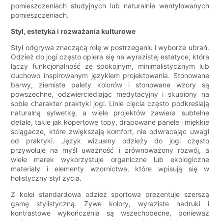
pomieszczeniach studyjnych lub naturalnie wentylowanych
pomieszczeniach.
Styl, estetyka i rozważania kulturowe
Styl odgrywa znaczącą rolę w postrzeganiu i wyborze ubrań.
Odzież do jogi często opiera się na wyrazistej estetyce, która
łączy funkcjonalność ze spokojnym, minimalistycznym lub
duchowo inspirowanym językiem projektowania. Stonowane
barwy, ziemiste palety kolorów i stonowane wzory są
powszechne, odzwierciedlając medytacyjny i skupiony na
sobie charakter praktyki jogi. Linie cięcia często podkreślają
naturalną sylwetkę, a wiele projektów zawiera subtelne
detale, takie jak kopertowe topy, drapowane panele i miękkie
ściągacze, które zwiększają komfort, nie odwracając uwagi
od praktyki. Język wizualny odzieży do jogi często
przywołuje na myśl uważność i zrównoważony rozwój, a
wiele marek wykorzystuje organiczne lub ekologiczne
materiały i elementy wzornictwa, które wpisują się w
holistyczny styl życia.
Z kolei standardowa odzież sportowa prezentuje szerszą
gamę stylistyczną. Żywe kolory, wyraziste nadruki i
kontrastowe wykończenia są wszechobecne, ponieważ