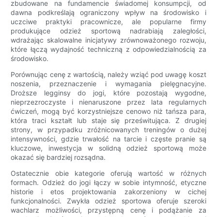
zbudowane na fundamencie świadomej konsumpcji, od
dawna podkreślają ograniczony wpływ na środowisko i
uczciwe praktyki pracownicze, ale popularne firmy
produkujące odzież sportową nadrabiają zaległości,
wdrażając skalowalne inicjatywy zrównoważonego rozwoju,
które łączą wydajność techniczną z odpowiedzialnością za
środowisko.
Porównując cenę z wartością, należy wziąć pod uwagę koszt
noszenia, przeznaczenie i wymagania pielęgnacyjne.
Droższe legginsy do jogi, które pozostają wygodne,
nieprzezroczyste i nienaruszone przez lata regularnych
ćwiczeń, mogą być korzystniejsze cenowo niż tańsza para,
która traci kształt lub staje się prześwitująca. Z drugiej
strony, w przypadku zróżnicowanych treningów o dużej
intensywności, gdzie trwałość na tarcie i częste pranie są
kluczowe, inwestycja w solidną odzież sportową może
okazać się bardziej rozsądna.
Ostatecznie obie kategorie oferują wartość w różnych
formach. Odzież do jogi łączy w sobie intymność, etyczne
historie i etos projektowania zakorzeniony w cichej
funkcjonalności. Zwykła odzież sportowa oferuje szeroki
wachlarz możliwości, przystępną cenę i podążanie za