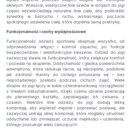
siłowych. Wreszcie, estetyczne linie szwów w strojach do jogi
często odzwierciedlają naturalne linie ciała, aby podkreślić
sylwetkę w bezruchu i ruchu, wzmacniając poczucie
spokojnego ustawienia ciała, które dopełnia samą praktykę.
Funkcjonalność i cechy wydajnościowe
Funkcjonalność odzieży sportowej obejmuje wszystko, od
odprowadzania wilgoci i kontroli zapachu, po funkcje
bezpieczeństwa i wielofunkcyjne kieszenie. Odzież do jogi
zazwyczaj stawia na funkcjonalność, która zwiększa komfort
i pozwala na skupienie. Oddychalność i gładka powierzchnia
wewnętrzna, która redukuje tarcie, są niezbędne, podobnie
jak zdolność tkaniny do cichego poruszania się – bez
niepożądanego szelestu podczas cichych zajęć. Wiele
strojów do jogi łączy w sobie czterokierunkową rozciągliwość
z trwałym odkształcaniem, dzięki czemu ubrania powracają
do pierwotnego kształtu, zapobiegając ich zwisaniu z
czasem. Niektóre linie odzieży do jogi dodają lekką
kompresję, aby wspierać mięśnie i poprawiać postawę, ale
zazwyczaj unikają silnej kompresji, która mogłaby utrudniać
oddychanie lub zmniejszać uczucie miękkości i uziemienia,
którego poszukuje wielu ćwiczących.