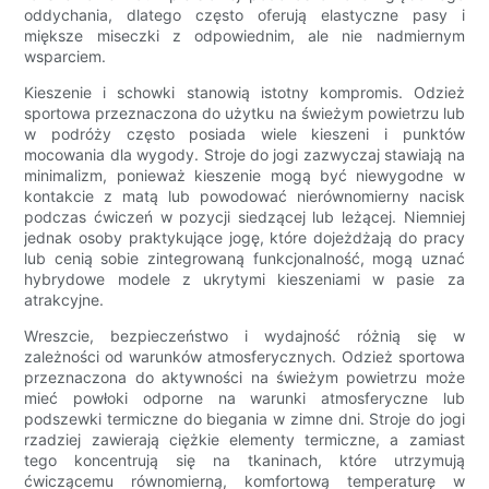
oddychania, dlatego często oferują elastyczne pasy i
miększe miseczki z odpowiednim, ale nie nadmiernym
wsparciem.
Kieszenie i schowki stanowią istotny kompromis. Odzież
sportowa przeznaczona do użytku na świeżym powietrzu lub
w podróży często posiada wiele kieszeni i punktów
mocowania dla wygody. Stroje do jogi zazwyczaj stawiają na
minimalizm, ponieważ kieszenie mogą być niewygodne w
kontakcie z matą lub powodować nierównomierny nacisk
podczas ćwiczeń w pozycji siedzącej lub leżącej. Niemniej
jednak osoby praktykujące jogę, które dojeżdżają do pracy
lub cenią sobie zintegrowaną funkcjonalność, mogą uznać
hybrydowe modele z ukrytymi kieszeniami w pasie za
atrakcyjne.
Wreszcie, bezpieczeństwo i wydajność różnią się w
zależności od warunków atmosferycznych. Odzież sportowa
przeznaczona do aktywności na świeżym powietrzu może
mieć powłoki odporne na warunki atmosferyczne lub
podszewki termiczne do biegania w zimne dni. Stroje do jogi
rzadziej zawierają ciężkie elementy termiczne, a zamiast
tego koncentrują się na tkaninach, które utrzymują
ćwiczącemu równomierną, komfortową temperaturę w