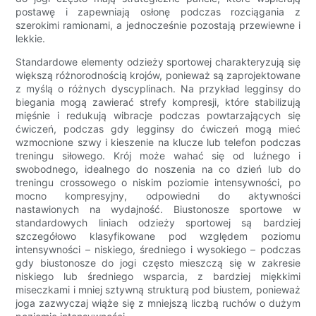
postawę i zapewniają osłonę podczas rozciągania z
szerokimi ramionami, a jednocześnie pozostają przewiewne i
lekkie.
Standardowe elementy odzieży sportowej charakteryzują się
większą różnorodnością krojów, ponieważ są zaprojektowane
z myślą o różnych dyscyplinach. Na przykład legginsy do
biegania mogą zawierać strefy kompresji, które stabilizują
mięśnie i redukują wibracje podczas powtarzających się
ćwiczeń, podczas gdy legginsy do ćwiczeń mogą mieć
wzmocnione szwy i kieszenie na klucze lub telefon podczas
treningu siłowego. Krój może wahać się od luźnego i
swobodnego, idealnego do noszenia na co dzień lub do
treningu crossowego o niskim poziomie intensywności, po
mocno kompresyjny, odpowiedni do aktywności
nastawionych na wydajność. Biustonosze sportowe w
standardowych liniach odzieży sportowej są bardziej
szczegółowo klasyfikowane pod względem poziomu
intensywności – niskiego, średniego i wysokiego – podczas
gdy biustonosze do jogi często mieszczą się w zakresie
niskiego lub średniego wsparcia, z bardziej miękkimi
miseczkami i mniej sztywną strukturą pod biustem, ponieważ
joga zazwyczaj wiąże się z mniejszą liczbą ruchów o dużym