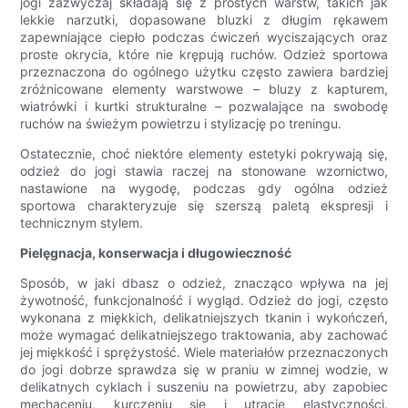
jogi zazwyczaj składają się z prostych warstw, takich jak
lekkie narzutki, dopasowane bluzki z długim rękawem
zapewniające ciepło podczas ćwiczeń wyciszających oraz
proste okrycia, które nie krępują ruchów. Odzież sportowa
przeznaczona do ogólnego użytku często zawiera bardziej
zróżnicowane elementy warstwowe – bluzy z kapturem,
wiatrówki i kurtki strukturalne – pozwalające na swobodę
ruchów na świeżym powietrzu i stylizację po treningu.
Ostatecznie, choć niektóre elementy estetyki pokrywają się,
odzież do jogi stawia raczej na stonowane wzornictwo,
nastawione na wygodę, podczas gdy ogólna odzież
sportowa charakteryzuje się szerszą paletą ekspresji i
technicznym stylem.
Pielęgnacja, konserwacja i długowieczność
Sposób, w jaki dbasz o odzież, znacząco wpływa na jej
żywotność, funkcjonalność i wygląd. Odzież do jogi, często
wykonana z miękkich, delikatniejszych tkanin i wykończeń,
może wymagać delikatniejszego traktowania, aby zachować
jej miękkość i sprężystość. Wiele materiałów przeznaczonych
do jogi dobrze sprawdza się w praniu w zimnej wodzie, w
delikatnych cyklach i suszeniu na powietrzu, aby zapobiec
mechaceniu, kurczeniu się i utracie elastyczności.