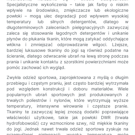
Specjalistyczne wykończenia – takie jak farby o niskim
wpływie na środowisko, zmiękczacze lub ekologiczne
powłoki – mogą ulec degradacji pod wpływem wysokiej
temperatury lub silnych detergentów, dlatego w
długoterminowych zaleceniach pielęgnacyjnych zazwyczaj
zaleca się stosowanie łagodnych detergentów i unikanie
płynów do płukania tkanin, które mogą zatykać oddychające
włókna i zmniejszać odprowadzanie wilgoci. Lżejsze,
bardziej luksusowe tkaniny do jogi są również podatne na
ścieranie, dlatego odwracanie ubrań na lewą stronę podczas
prania i unikanie kontaktu z szorstkimi powierzchniami może
pomóc zachować ich wygląd.
Zwykła odzież sportowa, zaprojektowana z myślą o długim
przebiegu i częstym praniu, jest często bardziej wytrzymała
pod względem konstrukcji i doboru materiałów. Wiele
popularnych ubrań sportowych jest produkowanych z
trwałych poliestrów i nylonów, które wytrzymują wyższe
temperatury, intensywne wirowanie i częstsze pranie.
Tkaniny te zazwyczaj lepiej znoszą dodatki poprawiające
właściwości użytkowe, takie jak powłoki DWR (trwała
hydrofobowość) czy wzmocnione szwy, niż miękkie tkaniny
do jogi. Jednak nawet trwała odzież sportowa zyskuje na
przemyślanej pielęgnacji: wysoka temperatura może