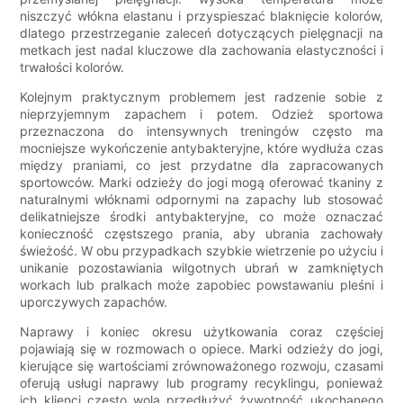
niszczyć włókna elastanu i przyspieszać blaknięcie kolorów,
dlatego przestrzeganie zaleceń dotyczących pielęgnacji na
metkach jest nadal kluczowe dla zachowania elastyczności i
trwałości kolorów.
Kolejnym praktycznym problemem jest radzenie sobie z
nieprzyjemnym zapachem i potem. Odzież sportowa
przeznaczona do intensywnych treningów często ma
mocniejsze wykończenie antybakteryjne, które wydłuża czas
między praniami, co jest przydatne dla zapracowanych
sportowców. Marki odzieży do jogi mogą oferować tkaniny z
naturalnymi włóknami odpornymi na zapachy lub stosować
delikatniejsze środki antybakteryjne, co może oznaczać
konieczność częstszego prania, aby ubrania zachowały
świeżość. W obu przypadkach szybkie wietrzenie po użyciu i
unikanie pozostawiania wilgotnych ubrań w zamkniętych
workach lub pralkach może zapobiec powstawaniu pleśni i
uporczywych zapachów.
Naprawy i koniec okresu użytkowania coraz częściej
pojawiają się w rozmowach o opiece. Marki odzieży do jogi,
kierujące się wartościami zrównoważonego rozwoju, czasami
oferują usługi naprawy lub programy recyklingu, ponieważ
ich klienci często wolą przedłużyć żywotność ukochanego