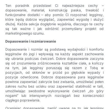
Ten poradnik przedstawi Ci najważniejsze cechy –
dopasowanie, materiał, konstrukcję paska, trwałość i
funkcjonalne dodatki – aby pomóc Ci rozpoznać legginsy,
które będą dobrze wyglądać, zapewniać wygodę i służyć
dłużej. Każda sekcja dogłębnie wyjaśnia, dlaczego te cechy
są tak ważne i jak odróżnić przemyślany projekt od
marketingowego szumu.
Dopasowanie i rozmiarowanie
Dopasowanie i rozmiar są podstawą wydajności i komfortu
legginsów do jogi i wpływają na każdy aspekt zachowania
się ubrania podczas ćwiczeń. Dobre dopasowanie zaczyna
się od zrozumienia zróżnicowania kształtów ciała, a kończy
na tym, jak legginsy poruszają się razem z Tobą w
pozycjach, od skłonów w przód po głębokie wypady i
pozycje odwrócone. Dobrze dopasowana para legginsów
powinna zapewniać zakrycie bez zwisania, umożliwiać pełen
zakres ruchu bez ucisku oraz zapewniać stabilność w talii,
umożliwiając swobodne wykonywanie ćwiczeń „do góry
nogami” lub intensywnych rozciągań bez konieczności
ciągłego poprawiania.
Oceniając dopasowanie, zwróć uwagę na to, jak legginsy