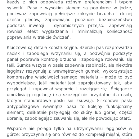
każdy z nich odpowiada różnym preferencjom i typom
sylwetki. Pasy z wysokim stanem są popularne w jodze,
ponieważ zapewniają pełniejsze zakrycie brzucha i dolnej
części pleców, zapewniając poczucie bezpieczeństwa
podczas inwersji i dynamicznych przejść. Zapewniają
również efekt wygładzania i minimalizują konieczność
poprawiania w trakcie ćwiczeń.
Kluczowe są detale konstrukcyjne. Szeroki pas rozprowadza
nacisk i zapobiega wrzynaniu się, a podwójnie podszyty
panel poprawia kontrolę brzucha i zapobiega rolowaniu się
talii. Gumka wszyta w pasie zapewnia stabilność, ale niektóre
legginsy rezygnują z wewnętrznych gumek, wykorzystując
kompresyjne właściwości samego materiału – może to być
wygodniejsze, jeśli materiał jest zaprojektowany tak, aby
przylegał i zapewniał wsparcie i rozciągał się. Ściągacze
umożliwiają regulację i są szczególnie przydatne dla osób,
którym standardowe paski się zsuwają. Silikonowe paski
antypoślizgowe wewnątrz pasa to kolejny funkcjonalny
element; delikatnie przylegają do skóry lub górnej części
ubrania, zapobiegając zsuwaniu się, ale nie powodując otarć.
Wsparcie nie polega tylko na utrzymywaniu legginsów w
górze; przyczynia się ono również do kompresji mięśni, która