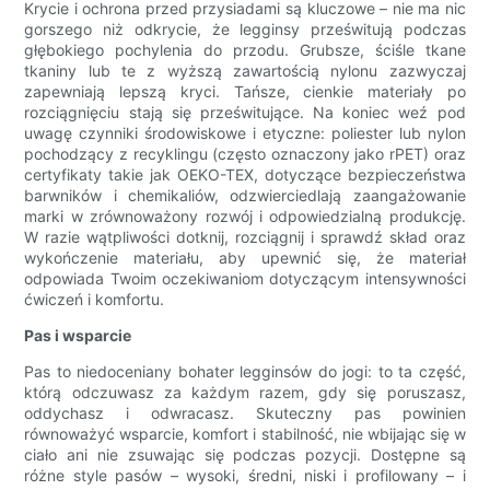
Krycie i ochrona przed przysiadami są kluczowe – nie ma nic
gorszego niż odkrycie, że legginsy prześwitują podczas
głębokiego pochylenia do przodu. Grubsze, ściśle tkane
tkaniny lub te z wyższą zawartością nylonu zazwyczaj
zapewniają lepszą kryci. Tańsze, cienkie materiały po
rozciągnięciu stają się prześwitujące. Na koniec weź pod
uwagę czynniki środowiskowe i etyczne: poliester lub nylon
pochodzący z recyklingu (często oznaczony jako rPET) oraz
certyfikaty takie jak OEKO-TEX, dotyczące bezpieczeństwa
barwników i chemikaliów, odzwierciedlają zaangażowanie
marki w zrównoważony rozwój i odpowiedzialną produkcję.
W razie wątpliwości dotknij, rozciągnij i sprawdź skład oraz
wykończenie materiału, aby upewnić się, że materiał
odpowiada Twoim oczekiwaniom dotyczącym intensywności
ćwiczeń i komfortu.
Pas i wsparcie
Pas to niedoceniany bohater legginsów do jogi: to ta część,
którą odczuwasz za każdym razem, gdy się poruszasz,
oddychasz i odwracasz. Skuteczny pas powinien
równoważyć wsparcie, komfort i stabilność, nie wbijając się w
ciało ani nie zsuwając się podczas pozycji. Dostępne są
różne style pasów – wysoki, średni, niski i profilowany – i