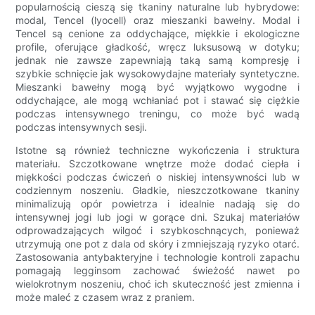
popularnością cieszą się tkaniny naturalne lub hybrydowe:
modal, Tencel (lyocell) oraz mieszanki bawełny. Modal i
Tencel są cenione za oddychające, miękkie i ekologiczne
profile, oferujące gładkość, wręcz luksusową w dotyku;
jednak nie zawsze zapewniają taką samą kompresję i
szybkie schnięcie jak wysokowydajne materiały syntetyczne.
Mieszanki bawełny mogą być wyjątkowo wygodne i
oddychające, ale mogą wchłaniać pot i stawać się ciężkie
podczas intensywnego treningu, co może być wadą
podczas intensywnych sesji.
Istotne są również techniczne wykończenia i struktura
materiału. Szczotkowane wnętrze może dodać ciepła i
miękkości podczas ćwiczeń o niskiej intensywności lub w
codziennym noszeniu. Gładkie, nieszczotkowane tkaniny
minimalizują opór powietrza i idealnie nadają się do
intensywnej jogi lub jogi w gorące dni. Szukaj materiałów
odprowadzających wilgoć i szybkoschnących, ponieważ
utrzymują one pot z dala od skóry i zmniejszają ryzyko otarć.
Zastosowania antybakteryjne i technologie kontroli zapachu
pomagają legginsom zachować świeżość nawet po
wielokrotnym noszeniu, choć ich skuteczność jest zmienna i
może maleć z czasem wraz z praniem.