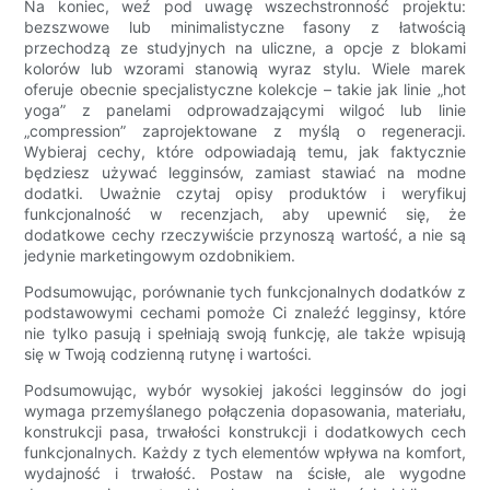
Na koniec, weź pod uwagę wszechstronność projektu:
bezszwowe lub minimalistyczne fasony z łatwością
przechodzą ze studyjnych na uliczne, a opcje z blokami
kolorów lub wzorami stanowią wyraz stylu. Wiele marek
oferuje obecnie specjalistyczne kolekcje – takie jak linie „hot
yoga” z panelami odprowadzającymi wilgoć lub linie
„compression” zaprojektowane z myślą o regeneracji.
Wybieraj cechy, które odpowiadają temu, jak faktycznie
będziesz używać legginsów, zamiast stawiać na modne
dodatki. Uważnie czytaj opisy produktów i weryfikuj
funkcjonalność w recenzjach, aby upewnić się, że
dodatkowe cechy rzeczywiście przynoszą wartość, a nie są
jedynie marketingowym ozdobnikiem.
Podsumowując, porównanie tych funkcjonalnych dodatków z
podstawowymi cechami pomoże Ci znaleźć legginsy, które
nie tylko pasują i spełniają swoją funkcję, ale także wpisują
się w Twoją codzienną rutynę i wartości.
Podsumowując, wybór wysokiej jakości legginsów do jogi
wymaga przemyślanego połączenia dopasowania, materiału,
konstrukcji pasa, trwałości konstrukcji i dodatkowych cech
funkcjonalnych. Każdy z tych elementów wpływa na komfort,
wydajność i trwałość. Postaw na ścisłe, ale wygodne