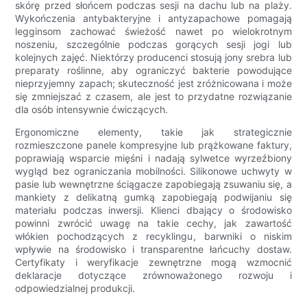
skórę przed słońcem podczas sesji na dachu lub na plaży.
Wykończenia antybakteryjne i antyzapachowe pomagają
legginsom zachować świeżość nawet po wielokrotnym
noszeniu, szczególnie podczas gorących sesji jogi lub
kolejnych zajęć. Niektórzy producenci stosują jony srebra lub
preparaty roślinne, aby ograniczyć bakterie powodujące
nieprzyjemny zapach; skuteczność jest zróżnicowana i może
się zmniejszać z czasem, ale jest to przydatne rozwiązanie
dla osób intensywnie ćwiczących.
Ergonomiczne elementy, takie jak strategicznie
rozmieszczone panele kompresyjne lub prążkowane faktury,
poprawiają wsparcie mięśni i nadają sylwetce wyrzeźbiony
wygląd bez ograniczania mobilności. Silikonowe uchwyty w
pasie lub wewnętrzne ściągacze zapobiegają zsuwaniu się, a
mankiety z delikatną gumką zapobiegają podwijaniu się
materiału podczas inwersji. Klienci dbający o środowisko
powinni zwrócić uwagę na takie cechy, jak zawartość
włókien pochodzących z recyklingu, barwniki o niskim
wpływie na środowisko i transparentne łańcuchy dostaw.
Certyfikaty i weryfikacje zewnętrzne mogą wzmocnić
deklaracje dotyczące zrównoważonego rozwoju i
odpowiedzialnej produkcji.