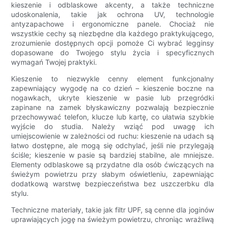
kieszenie i odblaskowe akcenty, a także techniczne
udoskonalenia, takie jak ochrona UV, technologie
antyzapachowe i ergonomiczne panele. Chociaż nie
wszystkie cechy są niezbędne dla każdego praktykującego,
zrozumienie dostępnych opcji pomoże Ci wybrać legginsy
dopasowane do Twojego stylu życia i specyficznych
wymagań Twojej praktyki.
Kieszenie to niezwykle cenny element funkcjonalny
zapewniający wygodę na co dzień – kieszenie boczne na
nogawkach, ukryte kieszenie w pasie lub przegródki
zapinane na zamek błyskawiczny pozwalają bezpiecznie
przechowywać telefon, klucze lub kartę, co ułatwia szybkie
wyjście do studia. Należy wziąć pod uwagę ich
umiejscowienie w zależności od ruchu: kieszenie na udach są
łatwo dostępne, ale mogą się odchylać, jeśli nie przylegają
ściśle; kieszenie w pasie są bardziej stabilne, ale mniejsze.
Elementy odblaskowe są przydatne dla osób ćwiczących na
świeżym powietrzu przy słabym oświetleniu, zapewniając
dodatkową warstwę bezpieczeństwa bez uszczerbku dla
stylu.
Techniczne materiały, takie jak filtr UPF, są cenne dla joginów
uprawiających jogę na świeżym powietrzu, chroniąc wrażliwą