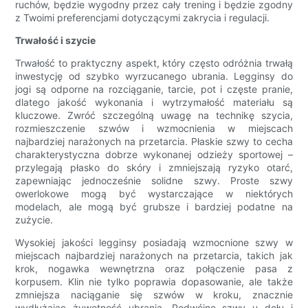
ruchów, będzie wygodny przez cały trening i będzie zgodny
z Twoimi preferencjami dotyczącymi zakrycia i regulacji.
Trwałość i szycie
Trwałość to praktyczny aspekt, który często odróżnia trwałą
inwestycję od szybko wyrzucanego ubrania. Legginsy do
jogi są odporne na rozciąganie, tarcie, pot i częste pranie,
dlatego jakość wykonania i wytrzymałość materiału są
kluczowe. Zwróć szczególną uwagę na technikę szycia,
rozmieszczenie szwów i wzmocnienia w miejscach
najbardziej narażonych na przetarcia. Płaskie szwy to cecha
charakterystyczna dobrze wykonanej odzieży sportowej –
przylegają płasko do skóry i zmniejszają ryzyko otarć,
zapewniając jednocześnie solidne szwy. Proste szwy
owerlokowe mogą być wystarczające w niektórych
modelach, ale mogą być grubsze i bardziej podatne na
zużycie.
Wysokiej jakości legginsy posiadają wzmocnione szwy w
miejscach najbardziej narażonych na przetarcia, takich jak
krok, nogawka wewnętrzna oraz połączenie pasa z
korpusem. Klin nie tylko poprawia dopasowanie, ale także
zmniejsza naciąganie się szwów w kroku, znacznie
wydłużając żywotność ubrania. Podwójne szwy u dołu i