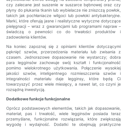
czy zalecane jest suszenie w suszarce bębnowej oraz czy
płyny do płukania tkanin lub wybielacze nie zniszczą powłok,
takich jak pochłaniacze wilgoci lub powłoki antybakteryjne.
Marki, które oferują jasne i realistyczne wytyczne dotyczące
pielęgnacji – wraz z gwarancjami lub programami napraw –
świadczą o pewności co do trwałości produktów i
zadowolenia klientów.
Na koniec zapoznaj się z opiniami klientów dotyczącymi
pęknięć szwów, przerzedzenia materiału lub zwisania z
czasem. Jednorazowe dopasowanie nie wystarczy; dobra
para legginsów zachowuje swój kształt i funkcjonalność
pomimo wielokrotnego użytkowania. Połączenie wysokiej
jakości szwów, inteligentnego rozmieszczenia szwów i
integralności materiału daje legginsy, które będą Ci
towarzyszyć przez wiele miesięcy, a nawet lat, co czyni je
rozsądną inwestycją.
Dodatkowe funkcje funkcjonalne
Oprócz podstawowych elementów, takich jak dopasowanie,
materiał, pas i trwałość, wiele legginsów posiada teraz
przemyślane, funkcjonalne rozwiązania, które zwiększają
wygodę i wydajność. Dodatki te obejmują praktyczne