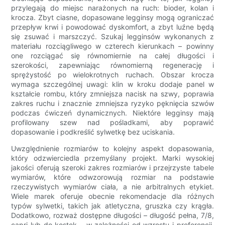
przylegają do miejsc narażonych na ruch: bioder, kolan i
krocza. Zbyt ciasne, dopasowane legginsy mogą ograniczać
przepływ krwi i powodować dyskomfort, a zbyt luźne będą
się zsuwać i marszczyć. Szukaj legginsów wykonanych z
materiału rozciągliwego w czterech kierunkach – powinny
one rozciągać się równomiernie na całej długości i
szerokości, zapewniając równomierną regenerację i
sprężystość po wielokrotnych ruchach. Obszar krocza
wymaga szczególnej uwagi: klin w kroku dodaje panel w
kształcie rombu, który zmniejsza nacisk na szwy, poprawia
zakres ruchu i znacznie zmniejsza ryzyko pęknięcia szwów
podczas ćwiczeń dynamicznych. Niektóre legginsy mają
profilowany szew nad pośladkami, aby poprawić
dopasowanie i podkreślić sylwetkę bez uciskania.
Uwzględnienie rozmiarów to kolejny aspekt dopasowania,
który odzwierciedla przemyślany projekt. Marki wysokiej
jakości oferują szeroki zakres rozmiarów i przejrzyste tabele
wymiarów, które odwzorowują rozmiar na podstawie
rzeczywistych wymiarów ciała, a nie arbitralnych etykiet.
Wiele marek oferuje obecnie rekomendacje dla różnych
typów sylwetki, takich jak atletyczna, gruszka czy krągła.
Dodatkowo, rozważ dostępne długości – długość pełna, 7/8,
capri lub do kostek – w zależności od wzrostu i preferencji.