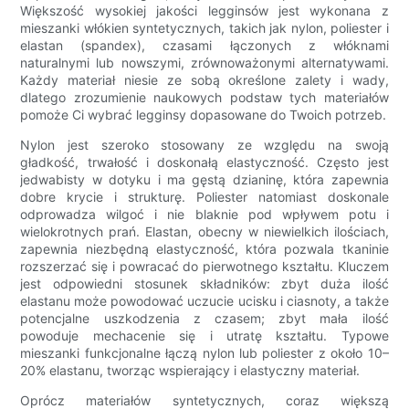
Większość wysokiej jakości legginsów jest wykonana z
mieszanki włókien syntetycznych, takich jak nylon, poliester i
elastan (spandex), czasami łączonych z włóknami
naturalnymi lub nowszymi, zrównoważonymi alternatywami.
Każdy materiał niesie ze sobą określone zalety i wady,
dlatego zrozumienie naukowych podstaw tych materiałów
pomoże Ci wybrać legginsy dopasowane do Twoich potrzeb.
Nylon jest szeroko stosowany ze względu na swoją
gładkość, trwałość i doskonałą elastyczność. Często jest
jedwabisty w dotyku i ma gęstą dzianinę, która zapewnia
dobre krycie i strukturę. Poliester natomiast doskonale
odprowadza wilgoć i nie blaknie pod wpływem potu i
wielokrotnych prań. Elastan, obecny w niewielkich ilościach,
zapewnia niezbędną elastyczność, która pozwala tkaninie
rozszerzać się i powracać do pierwotnego kształtu. Kluczem
jest odpowiedni stosunek składników: zbyt duża ilość
elastanu może powodować uczucie ucisku i ciasnoty, a także
potencjalne uszkodzenia z czasem; zbyt mała ilość
powoduje mechacenie się i utratę kształtu. Typowe
mieszanki funkcjonalne łączą nylon lub poliester z około 10–
20% elastanu, tworząc wspierający i elastyczny materiał.
Oprócz materiałów syntetycznych, coraz większą