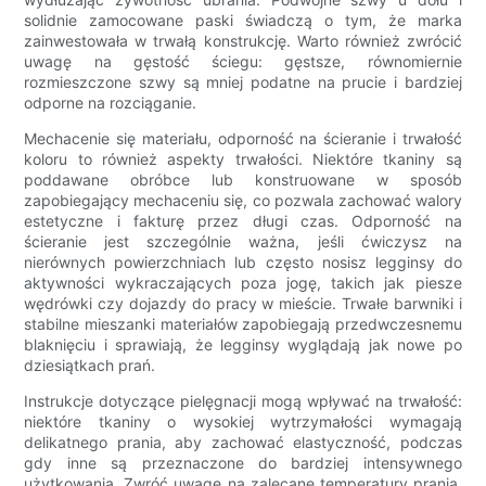
solidnie zamocowane paski świadczą o tym, że marka
zainwestowała w trwałą konstrukcję. Warto również zwrócić
uwagę na gęstość ściegu: gęstsze, równomiernie
rozmieszczone szwy są mniej podatne na prucie i bardziej
odporne na rozciąganie.
Mechacenie się materiału, odporność na ścieranie i trwałość
koloru to również aspekty trwałości. Niektóre tkaniny są
poddawane obróbce lub konstruowane w sposób
zapobiegający mechaceniu się, co pozwala zachować walory
estetyczne i fakturę przez długi czas. Odporność na
ścieranie jest szczególnie ważna, jeśli ćwiczysz na
nierównych powierzchniach lub często nosisz legginsy do
aktywności wykraczających poza jogę, takich jak piesze
wędrówki czy dojazdy do pracy w mieście. Trwałe barwniki i
stabilne mieszanki materiałów zapobiegają przedwczesnemu
blaknięciu i sprawiają, że legginsy wyglądają jak nowe po
dziesiątkach prań.
Instrukcje dotyczące pielęgnacji mogą wpływać na trwałość:
niektóre tkaniny o wysokiej wytrzymałości wymagają
delikatnego prania, aby zachować elastyczność, podczas
gdy inne są przeznaczone do bardziej intensywnego
użytkowania. Zwróć uwagę na zalecane temperatury prania,