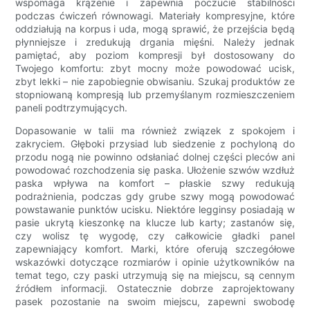
wspomaga krążenie i zapewnia poczucie stabilności
podczas ćwiczeń równowagi. Materiały kompresyjne, które
oddziałują na korpus i uda, mogą sprawić, że przejścia będą
płynniejsze i zredukują drgania mięśni. Należy jednak
pamiętać, aby poziom kompresji był dostosowany do
Twojego komfortu: zbyt mocny może powodować ucisk,
zbyt lekki – nie zapobiegnie obwisaniu. Szukaj produktów ze
stopniowaną kompresją lub przemyślanym rozmieszczeniem
paneli podtrzymujących.
Dopasowanie w talii ma również związek z spokojem i
zakryciem. Głęboki przysiad lub siedzenie z pochyloną do
przodu nogą nie powinno odsłaniać dolnej części pleców ani
powodować rozchodzenia się paska. Ułożenie szwów wzdłuż
paska wpływa na komfort – płaskie szwy redukują
podrażnienia, podczas gdy grube szwy mogą powodować
powstawanie punktów ucisku. Niektóre legginsy posiadają w
pasie ukrytą kieszonkę na klucze lub karty; zastanów się,
czy wolisz tę wygodę, czy całkowicie gładki panel
zapewniający komfort. Marki, które oferują szczegółowe
wskazówki dotyczące rozmiarów i opinie użytkowników na
temat tego, czy paski utrzymują się na miejscu, są cennym
źródłem informacji. Ostatecznie dobrze zaprojektowany
pasek pozostanie na swoim miejscu, zapewni swobodę