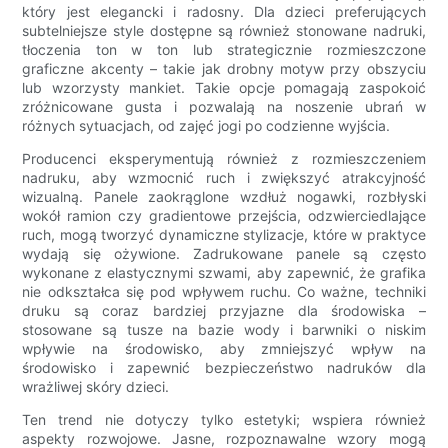
który jest elegancki i radosny. Dla dzieci preferujących
subtelniejsze style dostępne są również stonowane nadruki,
tłoczenia ton w ton lub strategicznie rozmieszczone
graficzne akcenty – takie jak drobny motyw przy obszyciu
lub wzorzysty mankiet. Takie opcje pomagają zaspokoić
zróżnicowane gusta i pozwalają na noszenie ubrań w
różnych sytuacjach, od zajęć jogi po codzienne wyjścia.
Producenci eksperymentują również z rozmieszczeniem
nadruku, aby wzmocnić ruch i zwiększyć atrakcyjność
wizualną. Panele zaokrąglone wzdłuż nogawki, rozbłyski
wokół ramion czy gradientowe przejścia, odzwierciedlające
ruch, mogą tworzyć dynamiczne stylizacje, które w praktyce
wydają się ożywione. Zadrukowane panele są często
wykonane z elastycznymi szwami, aby zapewnić, że grafika
nie odkształca się pod wpływem ruchu. Co ważne, techniki
druku są coraz bardziej przyjazne dla środowiska –
stosowane są tusze na bazie wody i barwniki o niskim
wpływie na środowisko, aby zmniejszyć wpływ na
środowisko i zapewnić bezpieczeństwo nadruków dla
wrażliwej skóry dzieci.
Ten trend nie dotyczy tylko estetyki; wspiera również
aspekty rozwojowe. Jasne, rozpoznawalne wzory mogą