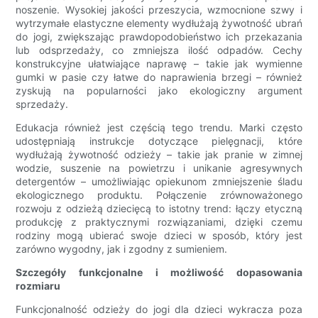
noszenie. Wysokiej jakości przeszycia, wzmocnione szwy i
wytrzymałe elastyczne elementy wydłużają żywotność ubrań
do jogi, zwiększając prawdopodobieństwo ich przekazania
lub odsprzedaży, co zmniejsza ilość odpadów. Cechy
konstrukcyjne ułatwiające naprawę – takie jak wymienne
gumki w pasie czy łatwe do naprawienia brzegi – również
zyskują na popularności jako ekologiczny argument
sprzedaży.
Edukacja również jest częścią tego trendu. Marki często
udostępniają instrukcje dotyczące pielęgnacji, które
wydłużają żywotność odzieży – takie jak pranie w zimnej
wodzie, suszenie na powietrzu i unikanie agresywnych
detergentów – umożliwiając opiekunom zmniejszenie śladu
ekologicznego produktu. Połączenie zrównoważonego
rozwoju z odzieżą dziecięcą to istotny trend: łączy etyczną
produkcję z praktycznymi rozwiązaniami, dzięki czemu
rodziny mogą ubierać swoje dzieci w sposób, który jest
zarówno wygodny, jak i zgodny z sumieniem.
Szczegóły funkcjonalne i możliwość dopasowania
rozmiaru
Funkcjonalność odzieży do jogi dla dzieci wykracza poza