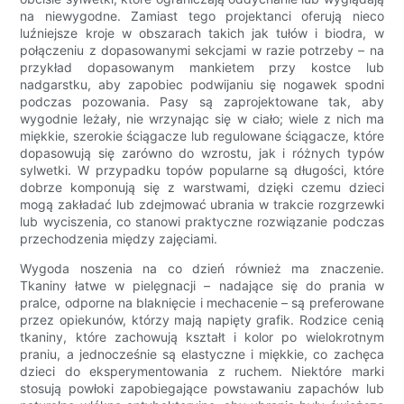
na niewygodne. Zamiast tego projektanci oferują nieco
luźniejsze kroje w obszarach takich jak tułów i biodra, w
połączeniu z dopasowanymi sekcjami w razie potrzeby – na
przykład dopasowanym mankietem przy kostce lub
nadgarstku, aby zapobiec podwijaniu się nogawek spodni
podczas pozowania. Pasy są zaprojektowane tak, aby
wygodnie leżały, nie wrzynając się w ciało; wiele z nich ma
miękkie, szerokie ściągacze lub regulowane ściągacze, które
dopasowują się zarówno do wzrostu, jak i różnych typów
sylwetki. W przypadku topów popularne są długości, które
dobrze komponują się z warstwami, dzięki czemu dzieci
mogą zakładać lub zdejmować ubrania w trakcie rozgrzewki
lub wyciszenia, co stanowi praktyczne rozwiązanie podczas
przechodzenia między zajęciami.
Wygoda noszenia na co dzień również ma znaczenie.
Tkaniny łatwe w pielęgnacji – nadające się do prania w
pralce, odporne na blaknięcie i mechacenie – są preferowane
przez opiekunów, którzy mają napięty grafik. Rodzice cenią
tkaniny, które zachowują kształt i kolor po wielokrotnym
praniu, a jednocześnie są elastyczne i miękkie, co zachęca
dzieci do eksperymentowania z ruchem. Niektóre marki
stosują powłoki zapobiegające powstawaniu zapachów lub