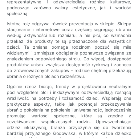
reprezentatywne i odzwierciedlają różnice kulturowe,
podnosząc zarówno walory estetyczne, jak i wartość
społeczną.
Istotną rolę odgrywa również prezentacja w sklepie. Sklepy
stacjonarne i internetowe coraz częściej segregują ubrania
według aktywności lub rozmiaru, a nie płci, co wzmacnia
przekaz, że produkty te są przeznaczone dla wszystkich
dzieci. Ta zmiana pomaga rodzinom poczuć się mile
widzianymi i zmniejsza obciążenie poznawcze związane ze
znalezieniem odpowiedniego stroju. Co więcej, dostępność
produktów unisex zwiększa dostępność rynkową i zachęca
do zrównoważonych zakupów – rodzice chętniej przekazują
ubrania o różnych płciach rodzeństwu.
Ogólnie rzecz biorąc, trendy w projektowaniu neutralnym
pod względem płci i inkluzywnym odzwierciedlają rosnącą
wrażliwość na potrzeby i tożsamość dzieci. Wspierają one
praktyczne aspekty, takie jak potencjał przekazywania
ubrań z pokolenia na pokolenie i uniwersalność, jednocześnie
promując wartości społeczne, które są zgodne z
oczekiwaniami współczesnych rodzin. Upowszechniając
odzież inkluzywną, branża przyczynia się do tworzenia
bardziej przyjaznego środowiska, w którym każde dziecko