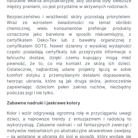
naturalne włókna antybakteryjne, aby ubrania były świeższe
między praniami, co jest przydatne w aktywnych rodzinach.
Bezpieczeństwo i wrażliwość skóry pozostają priorytetem.
Wraz ze wzrostem świadomości na temat obróbki
chemicznej, wielu konsumentów preferuje produkty
oznaczone jako barwione w sposób niskoemisyjny, z
certyfikatem Oeko-Tex lub z bawełny organicznej z
certyfikatem GOTS. Nawet dzianiny o wysokiej wydajności
często posiadają certyfikaty lub przejrzyste informacje o
łańcuchu dostaw, dzięki czemu kupujący mogą mieć
pewność, że to, co ma kontakt ze skórą ich dzieci.
Ostatecznie, najbardziej udane projekty łączą w sobie
komfort dotyku z przemyślanymi detalami dopasowania,
tworząc ubrania, które są jak druga skóra, jednocześnie
zapewniając dzieciom pełen zakres ruchów, niezbędny
podczas jogi i nie tylko.
Zabawne nadruki i jaskrawe kolory
Kolor i wzór odgrywają ogromną rolę w przyciąganiu uwagi
dzieci, a najnowsze trendy z entuzjazmem i radością to
wykorzystują. Zabawne nadruki – od fantazyjnych zwierząt i
motywów niebiańskich po abstrakcyjne akwarelowe zawijasy
– są wplatane w ubrania do jogi w sposób, który wydaje się