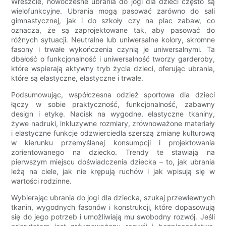
Wreszcie, nowoczesne ubrania do jogi dla dzieci często są
wielofunkcyjne. Ubrania mogą pasować zarówno do sali
gimnastycznej, jak i do szkoły czy na plac zabaw, co
oznacza, że ​​są zaprojektowane tak, aby pasować do
różnych sytuacji. Neutralne lub uniwersalne kolory, skromne
fasony i trwałe wykończenia czynią je uniwersalnymi. Ta
dbałość o funkcjonalność i uniwersalność tworzy garderoby,
które wspierają aktywny tryb życia dzieci, oferując ubrania,
które są elastyczne, elastyczne i trwałe.
Podsumowując, współczesna odzież sportowa dla dzieci
łączy w sobie praktyczność, funkcjonalność, zabawny
design i etykę. Nacisk na wygodne, elastyczne tkaniny,
żywe nadruki, inkluzywne rozmiary, zrównoważone materiały
i elastyczne funkcje odzwierciedla szerszą zmianę kulturową
w kierunku przemyślanej konsumpcji i projektowania
zorientowanego na dziecko. Trendy te stawiają na
pierwszym miejscu doświadczenia dziecka – to, jak ubrania
leżą na ciele, jak nie krępują ruchów i jak wpisują się w
wartości rodzinne.
Wybierając ubrania do jogi dla dziecka, szukaj przewiewnych
tkanin, wygodnych fasonów i konstrukcji, które dopasowują
się do jego potrzeb i umożliwiają mu swobodny rozwój. Jeśli