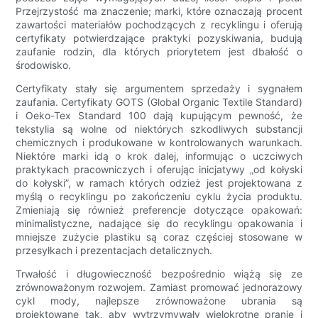
Przejrzystość ma znaczenie; marki, które oznaczają procent
zawartości materiałów pochodzących z recyklingu i oferują
certyfikaty potwierdzające praktyki pozyskiwania, budują
zaufanie rodzin, dla których priorytetem jest dbałość o
środowisko.
Certyfikaty stały się argumentem sprzedaży i sygnałem
zaufania. Certyfikaty GOTS (Global Organic Textile Standard)
i Oeko-Tex Standard 100 dają kupującym pewność, że
tekstylia są wolne od niektórych szkodliwych substancji
chemicznych i produkowane w kontrolowanych warunkach.
Niektóre marki idą o krok dalej, informując o uczciwych
praktykach pracowniczych i oferując inicjatywy „od kołyski
do kołyski”, w ramach których odzież jest projektowana z
myślą o recyklingu po zakończeniu cyklu życia produktu.
Zmieniają się również preferencje dotyczące opakowań:
minimalistyczne, nadające się do recyklingu opakowania i
mniejsze zużycie plastiku są coraz częściej stosowane w
przesyłkach i prezentacjach detalicznych.
Trwałość i długowieczność bezpośrednio wiążą się ze
zrównoważonym rozwojem. Zamiast promować jednorazowy
cykl mody, najlepsze zrównoważone ubrania są
projektowane tak, aby wytrzymywały wielokrotne pranie i