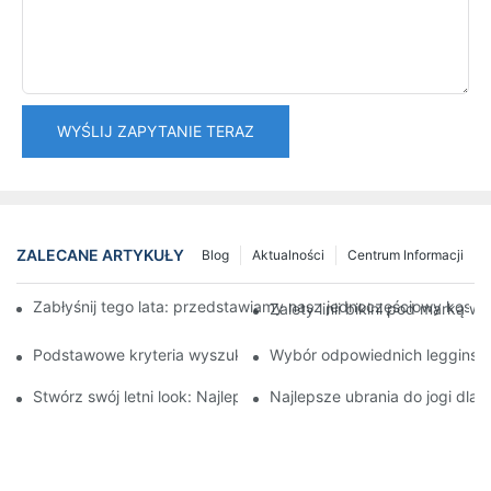
WYŚLIJ ZAPYTANIE TERAZ
ZALECANE ARTYKUŁY
Blog
Aktualności
Centrum Informacji
Zabłyśnij tego lata: przedstawiamy nasz jednoczęściowy kos
Zalety linii bikini pod marką wł
Podstawowe kryteria wyszukiwania najlepszego hurtownika str
Wybór odpowiednich legginsów
Stwórz swój letni look: Najlepszy jednoczęściowy kostium kąp
Najlepsze ubrania do jogi dla 