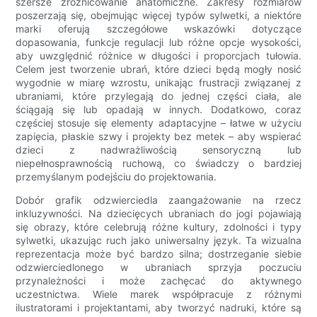
szersze zróżnicowanie anatomiczne. Zakresy rozmiarów
poszerzają się, obejmując więcej typów sylwetki, a niektóre
marki oferują szczegółowe wskazówki dotyczące
dopasowania, funkcje regulacji lub różne opcje wysokości,
aby uwzględnić różnice w długości i proporcjach tułowia.
Celem jest tworzenie ubrań, które dzieci będą mogły nosić
wygodnie w miarę wzrostu, unikając frustracji związanej z
ubraniami, które przylegają do jednej części ciała, ale
ściągają się lub opadają w innych. Dodatkowo, coraz
częściej stosuje się elementy adaptacyjne – łatwe w użyciu
zapięcia, płaskie szwy i projekty bez metek – aby wspierać
dzieci z nadwrażliwością sensoryczną lub
niepełnosprawnością ruchową, co świadczy o bardziej
przemyślanym podejściu do projektowania.
Dobór grafik odzwierciedla zaangażowanie na rzecz
inkluzywności. Na dziecięcych ubraniach do jogi pojawiają
się obrazy, które celebrują różne kultury, zdolności i typy
sylwetki, ukazując ruch jako uniwersalny język. Ta wizualna
reprezentacja może być bardzo silna; dostrzeganie siebie
odzwierciedlonego w ubraniach sprzyja poczuciu
przynależności i może zachęcać do aktywnego
uczestnictwa. Wiele marek współpracuje z różnymi
ilustratorami i projektantami, aby tworzyć nadruki, które są