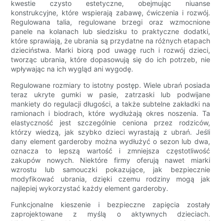
kwestie czysto estetyczne, obejmując niuanse
konstrukcyjne, które wspierają zabawę, ćwiczenia i rozwój.
Regulowana talia, regulowane brzegi oraz wzmocnione
panele na kolanach lub siedzisku to praktyczne dodatki,
które sprawiają, że ubrania są przydatne na różnych etapach
dzieciństwa. Marki biorą pod uwagę ruch i rozwój dzieci,
tworząc ubrania, które dopasowują się do ich potrzeb, nie
wpływając na ich wygląd ani wygodę.
Regulowane rozmiary to istotny postęp. Wiele ubrań posiada
teraz ukryte gumki w pasie, zatrzaski lub podwijane
mankiety do regulacji długości, a także subtelne zakładki na
ramionach i biodrach, które wydłużają okres noszenia. Ta
elastyczność jest szczególnie ceniona przez rodziców,
którzy wiedzą, jak szybko dzieci wyrastają z ubrań. Jeśli
dany element garderoby można wydłużyć o sezon lub dwa,
oznacza to lepszą wartość i zmniejsza częstotliwość
zakupów nowych. Niektóre firmy oferują nawet miarki
wzrostu lub samouczki pokazujące, jak bezpiecznie
modyfikować ubrania, dzięki czemu rodziny mogą jak
najlepiej wykorzystać każdy element garderoby.
Funkcjonalne kieszenie i bezpieczne zapięcia zostały
zaprojektowane z myślą o aktywnych dzieciach.