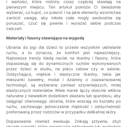
i wartości, które rodziny coraz częściej stawiają na
pierwszym miejscu. Ten artykuł pomoże Ci świadomie
wybierać, co kupić, co polecić i na jakie elementy wzornictwa
zwrócić uwagę, aby młode ciała mogły swobodnie się
poruszać, czuć się pewnie i wyrażać siebie podczas
ćwiczeń.
Materiały i fasony stawiające na wygodę
Ubrania do jogi dla dzieci to przede wszystkim ułatwianie
ruchu, a to oznacza, że ​​komfort jest najważniejszy.
Najnowsze trendy kładą nacisk na tkaniny i fasony, które
dopasowują się do dynamicznych ruchów wykonywanych
przez dzieci w studiu, na placu zabaw czy w salonie.
Oddychające, miękkie i elastyczne tkaniny, takie jak
mieszanki bawełny, modal i dzianiny o zaawansowanej
technologii, są wybierane zamiast sztywniejszych, mniej
elastycznych materiałów. Wiele marek łączy obecnie włókna
naturalne z niewielkim dodatkiem elastanu lub spandexu, aby
osiągnąć równowagę: ubrania, które wracają do kształtu po
ruchu, zachowując jednocześnie miękkość i oddychalność
preferowaną przez rodziców w przypadku delikatnej skóry.
Dopasowanie również ewoluuje. Znikają sztywne, zbyt
obcisłe sylwetki, które ograniczają oddychanie lub wyglądają