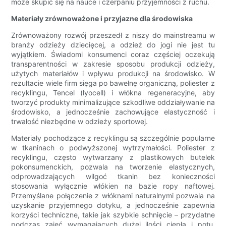
może skupić się na nauce i czerpaniu przyjemności z ruchu.
Materiały zrównoważone i przyjazne dla środowiska
Zrównoważony rozwój przeszedł z niszy do mainstreamu w
branży odzieży dziecięcej, a odzież do jogi nie jest tu
wyjątkiem. Świadomi konsumenci coraz częściej oczekują
transparentności w zakresie sposobu produkcji odzieży,
użytych materiałów i wpływu produkcji na środowisko. W
rezultacie wiele firm sięga po bawełnę organiczną, poliester z
recyklingu, Tencel (lyocell) i włókna regeneracyjne, aby
tworzyć produkty minimalizujące szkodliwe oddziaływanie na
środowisko, a jednocześnie zachowujące elastyczność i
trwałość niezbędne w odzieży sportowej.
Materiały pochodzące z recyklingu są szczególnie popularne
w tkaninach o podwyższonej wytrzymałości. Poliester z
recyklingu, często wytwarzany z plastikowych butelek
pokonsumenckich, pozwala na tworzenie elastycznych,
odprowadzających wilgoć tkanin bez konieczności
stosowania wyłącznie włókien na bazie ropy naftowej.
Przemyślane połączenie z włóknami naturalnymi pozwala na
uzyskanie przyjemnego dotyku, a jednocześnie zapewnia
korzyści techniczne, takie jak szybkie schnięcie – przydatne
podczas zajęć wymagających dużej ilości ciepła i potu.