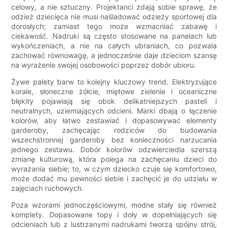
celowy, a nie sztuczny. Projektanci zdają sobie sprawę, że
odzież dziecięca nie musi naśladować odzieży sportowej dla
dorosłych; zamiast tego może wzmacniać zabawę i
ciekawość. Nadruki są często stosowane na panelach lub
wykończeniach, a nie na całych ubraniach, co pozwala
zachować równowagę, a jednocześnie daje dzieciom szansę
na wyrażenie swojej osobowości poprzez dobór ubioru.
Żywe palety barw to kolejny kluczowy trend. Elektryzujące
korale, słoneczne żółcie, miętowe zielenie i oceaniczne
błękity pojawiają się obok delikatniejszych pasteli i
neutralnych, uziemiających odcieni. Marki dbają o łączenie
kolorów, aby łatwo zestawiać i dopasowywać elementy
garderoby, zachęcając rodziców do budowania
wszechstronnej garderoby bez konieczności narzucania
jednego zestawu. Dobór kolorów odzwierciedla szerszą
zmianę kulturową, która polega na zachęcaniu dzieci do
wyrażania siebie; to, w czym dziecko czuje się komfortowo,
może dodać mu pewności siebie i zachęcić je do udziału w
zajęciach ruchowych.
Poza wzorami jednoczęściowymi, modne stały się również
komplety. Dopasowane topy i doły w dopełniających się
odcieniach lub z lustrzanymi nadrukami tworzą spójny strój,