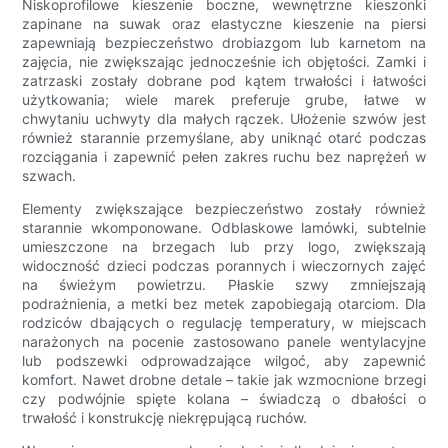
Niskoprofilowe kieszenie boczne, wewnętrzne kieszonki
zapinane na suwak oraz elastyczne kieszenie na piersi
zapewniają bezpieczeństwo drobiazgom lub karnetom na
zajęcia, nie zwiększając jednocześnie ich objętości. Zamki i
zatrzaski zostały dobrane pod kątem trwałości i łatwości
użytkowania; wiele marek preferuje grube, łatwe w
chwytaniu uchwyty dla małych rączek. Ułożenie szwów jest
również starannie przemyślane, aby uniknąć otarć podczas
rozciągania i zapewnić pełen zakres ruchu bez naprężeń w
szwach.
Elementy zwiększające bezpieczeństwo zostały również
starannie wkomponowane. Odblaskowe lamówki, subtelnie
umieszczone na brzegach lub przy logo, zwiększają
widoczność dzieci podczas porannych i wieczornych zajęć
na świeżym powietrzu. Płaskie szwy zmniejszają
podrażnienia, a metki bez metek zapobiegają otarciom. Dla
rodziców dbających o regulację temperatury, w miejscach
narażonych na pocenie zastosowano panele wentylacyjne
lub podszewki odprowadzające wilgoć, aby zapewnić
komfort. Nawet drobne detale – takie jak wzmocnione brzegi
czy podwójnie spięte kolana – świadczą o dbałości o
trwałość i konstrukcję niekrępującą ruchów.