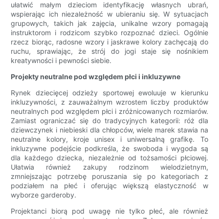
ułatwić małym dzieciom identyfikację własnych ubrań,
wspierając ich niezależność w ubieraniu się. W sytuacjach
grupowych, takich jak zajęcia, unikalne wzory pomagają
instruktorom i rodzicom szybko rozpoznać dzieci. Ogólnie
rzecz biorąc, radosne wzory i jaskrawe kolory zachęcają do
ruchu, sprawiając, że strój do jogi staje się nośnikiem
kreatywności i pewności siebie.
Projekty neutralne pod względem płci i inkluzywne
Rynek dziecięcej odzieży sportowej ewoluuje w kierunku
inkluzywności, z zauważalnym wzrostem liczby produktów
neutralnych pod względem płci i zróżnicowanych rozmiarów.
Zamiast ograniczać się do tradycyjnych kategorii: róż dla
dziewczynek i niebieski dla chłopców, wiele marek stawia na
neutralne kolory, kroje unisex i uniwersalną grafikę. To
inkluzywne podejście podkreśla, że ​​swoboda i wygoda są
dla każdego dziecka, niezależnie od tożsamości płciowej.
Ułatwia również zakupy rodzinom wielodzietnym,
zmniejszając potrzebę poruszania się po kategoriach z
podziałem na płeć i oferując większą elastyczność w
wyborze garderoby.
Projektanci biorą pod uwagę nie tylko płeć, ale również