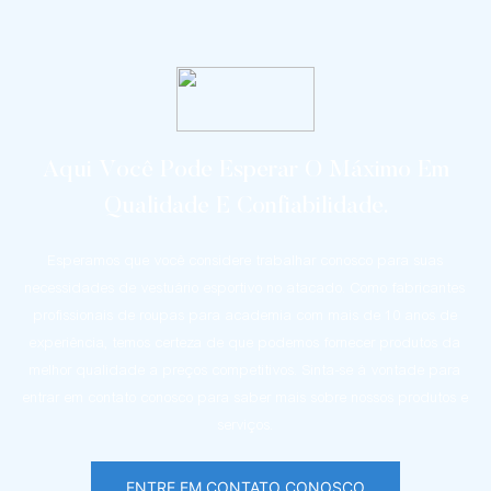
Aqui Você Pode Esperar O Máximo Em
Qualidade E Confiabilidade.
Esperamos que você considere trabalhar conosco para suas
necessidades de vestuário esportivo no atacado. Como fabricantes
profissionais de roupas para academia com mais de 10 anos de
experiência, temos certeza de que podemos fornecer produtos da
melhor qualidade a preços competitivos. Sinta-se à vontade para
entrar em contato conosco para saber mais sobre nossos produtos e
serviços.
ENTRE EM CONTATO CONOSCO