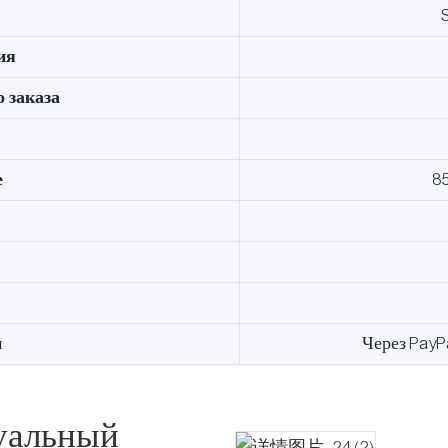
ия
 заказа
е
8
и
Через PayP
уальный