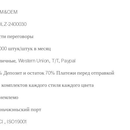
M&OEM
DLZ-2400030
сти переговоры
000 штук/штук в месяц
ичные, Western Union, T/T, Paypal
% Депозит и остаток 70% Платежи перед отправкой
 комплектов каждого стиля каждого цвета
иемлемо
ньчжэньский порт
I , ISO19001