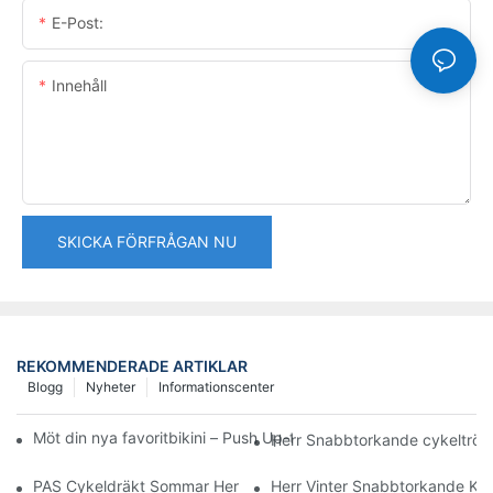
E-Post:
Innehåll
SKICKA FÖRFRÅGAN NU
REKOMMENDERADE ARTIKLAR
Blogg
Nyheter
Informationscenter
Möt din nya favoritbikini – Push Up-topp och smickrande högsk
Herr Snabbtorkande cykeltröj
PAS Cykeldräkt Sommar Herr- och Damoveraller Shorts Cykelse
Herr Vinter Snabbtorkande Kom