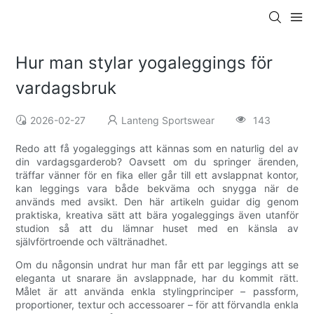
Hur man stylar yogaleggings för
vardagsbruk
2026-02-27
Lanteng Sportswear
143
Redo att få yogaleggings att kännas som en naturlig del av
din vardagsgarderob? Oavsett om du springer ärenden,
träffar vänner för en fika eller går till ett avslappnat kontor,
kan leggings vara både bekväma och snygga när de
används med avsikt. Den här artikeln guidar dig genom
praktiska, kreativa sätt att bära yogaleggings även utanför
studion så att du lämnar huset med en känsla av
självförtroende och vältränadhet.
Om du någonsin undrat hur man får ett par leggings att se
eleganta ut snarare än avslappnade, har du kommit rätt.
Målet är att använda enkla stylingprinciper – passform,
proportioner, textur och accessoarer – för att förvandla enkla