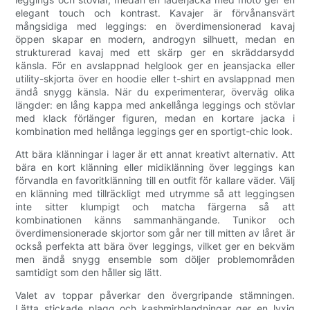
elegant touch och kontrast. Kavajer är förvånansvärt
mångsidiga med leggings: en överdimensionerad kavaj
öppen skapar en modern, androgyn silhuett, medan en
strukturerad kavaj med ett skärp ger en skräddarsydd
känsla. För en avslappnad helglook ger en jeansjacka eller
utility-skjorta över en hoodie eller t-shirt en avslappnad men
ändå snygg känsla. När du experimenterar, överväg olika
längder: en lång kappa med ankellånga leggings och stövlar
med klack förlänger figuren, medan en kortare jacka i
kombination med hellånga leggings ger en sportigt-chic look.
Att bära klänningar i lager är ett annat kreativt alternativ. Att
bära en kort klänning eller midiklänning över leggings kan
förvandla en favoritklänning till en outfit för kallare väder. Välj
en klänning med tillräckligt med utrymme så att leggingsen
inte sitter klumpigt och matcha färgerna så att
kombinationen känns sammanhängande. Tunikor och
överdimensionerade skjortor som går ner till mitten av låret är
också perfekta att bära över leggings, vilket ger en bekväm
men ändå snygg ensemble som döljer problemområden
samtidigt som den håller sig lätt.
Valet av toppar påverkar den övergripande stämningen.
Lätta stickade plagg och kashmirblandningar ger en lyxig