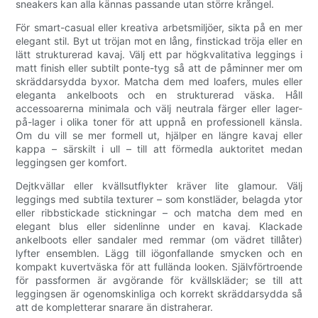
sneakers kan alla kännas passande utan större krångel.
För smart-casual eller kreativa arbetsmiljöer, sikta på en mer
elegant stil. Byt ut tröjan mot en lång, finstickad tröja eller en
lätt strukturerad kavaj. Välj ett par högkvalitativa leggings i
matt finish eller subtilt ponte-tyg så att de påminner mer om
skräddarsydda byxor. Matcha dem med loafers, mules eller
eleganta ankelboots och en strukturerad väska. Håll
accessoarerna minimala och välj neutrala färger eller lager-
på-lager i olika toner för att uppnå en professionell känsla.
Om du vill se mer formell ut, hjälper en längre kavaj eller
kappa – särskilt i ull – till att förmedla auktoritet medan
leggingsen ger komfort.
Dejtkvällar eller kvällsutflykter kräver lite glamour. Välj
leggings med subtila texturer – som konstläder, belagda ytor
eller ribbstickade stickningar – och matcha dem med en
elegant blus eller sidenlinne under en kavaj. Klackade
ankelboots eller sandaler med remmar (om vädret tillåter)
lyfter ensemblen. Lägg till iögonfallande smycken och en
kompakt kuvertväska för att fullända looken. Självförtroende
för passformen är avgörande för kvällskläder; se till att
leggingsen är ogenomskinliga och korrekt skräddarsydda så
att de kompletterar snarare än distraherar.