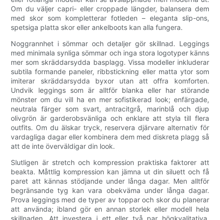
Om du väljer capri- eller croppade längder, balansera dem
med skor som kompletterar fotleden – eleganta slip-ons,
spetsiga platta skor eller ankelboots kan alla fungera.
Noggrannhet i sömmar och detaljer gör skillnad. Leggings
med minimala synliga sömmar och inga stora logotyper känns
mer som skräddarsydda basplagg. Vissa modeller inkluderar
subtila formande paneler, ribbstickning eller matta ytor som
imiterar skräddarsydda byxor utan att offra komforten.
Undvik leggings som är alltför blanka eller har störande
mönster om du vill ha en mer sofistikerad look; enfärgade,
neutrala färger som svart, antracitgrå, marinblå och djup
olivgrön är garderobsvänliga och enklare att styla till flera
outfits. Om du älskar tryck, reservera djärvare alternativ för
vardagliga dagar eller kombinera dem med diskreta plagg så
att de inte överväldigar din look.
Slutligen är stretch och kompression praktiska faktorer att
beakta. Måttlig kompression kan jämna ut din siluett och få
paret att kännas stödjande under långa dagar. Men alltför
begränsande tyg kan vara obekväma under långa dagar.
Prova leggings med de typer av toppar och skor du planerar
att använda; ibland gör en annan storlek eller modell hela
skillnaden. Att investera i ett eller två par högkvalitativa,