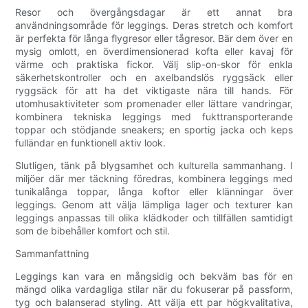
Resor och övergångsdagar är ett annat bra
användningsområde för leggings. Deras stretch och komfort
är perfekta för långa flygresor eller tågresor. Bär dem över en
mysig omlott, en överdimensionerad kofta eller kavaj för
värme och praktiska fickor. Välj slip-on-skor för enkla
säkerhetskontroller och en axelbandslös ryggsäck eller
ryggsäck för att ha det viktigaste nära till hands. För
utomhusaktiviteter som promenader eller lättare vandringar,
kombinera tekniska leggings med fukttransporterande
toppar och stödjande sneakers; en sportig jacka och keps
fulländar en funktionell aktiv look.
Slutligen, tänk på blygsamhet och kulturella sammanhang. I
miljöer där mer täckning föredras, kombinera leggings med
tunikalånga toppar, långa koftor eller klänningar över
leggings. Genom att välja lämpliga lager och texturer kan
leggings anpassas till olika klädkoder och tillfällen samtidigt
som de bibehåller komfort och stil.
Sammanfattning
Leggings kan vara en mångsidig och bekväm bas för en
mängd olika vardagliga stilar när du fokuserar på passform,
tyg och balanserad styling. Att välja ett par högkvalitativa,