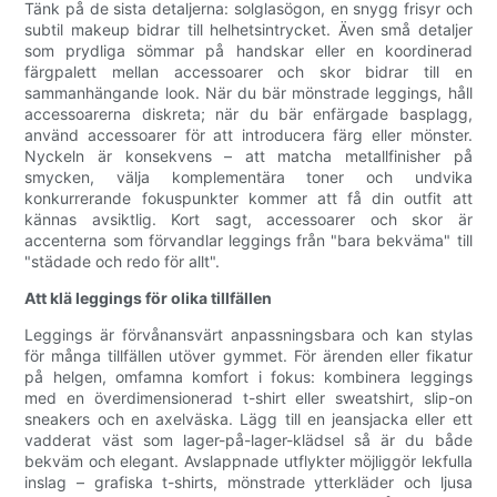
Tänk på de sista detaljerna: solglasögon, en snygg frisyr och
subtil makeup bidrar till helhetsintrycket. Även små detaljer
som prydliga sömmar på handskar eller en koordinerad
färgpalett mellan accessoarer och skor bidrar till en
sammanhängande look. När du bär mönstrade leggings, håll
accessoarerna diskreta; när du bär enfärgade basplagg,
använd accessoarer för att introducera färg eller mönster.
Nyckeln är konsekvens – att matcha metallfinisher på
smycken, välja komplementära toner och undvika
konkurrerande fokuspunkter kommer att få din outfit att
kännas avsiktlig. Kort sagt, accessoarer och skor är
accenterna som förvandlar leggings från "bara bekväma" till
"städade och redo för allt".
Att klä leggings för olika tillfällen
Leggings är förvånansvärt anpassningsbara och kan stylas
för många tillfällen utöver gymmet. För ärenden eller fikatur
på helgen, omfamna komfort i fokus: kombinera leggings
med en överdimensionerad t-shirt eller sweatshirt, slip-on
sneakers och en axelväska. Lägg till en jeansjacka eller ett
vadderat väst som lager-på-lager-klädsel så är du både
bekväm och elegant. Avslappnade utflykter möjliggör lekfulla
inslag – grafiska t-shirts, mönstrade ytterkläder och ljusa