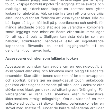
touch; krispiga bomullsskjortor får leggings att se skarpa och
avsiktliga ut; sidenblusar skapar en kontrast som lyfter
looken för utekvällar. Förbise inte kraften i ett bra undertröja
eller underkjol för att förhindra att vissa tyger fäster. När du
bär lager på lager, håll koll på proportionerna och undvik för
många åtsittande plagg staplade på varandra – kombinera
smala leggings med minst ett lösare eller strukturerat lager
för att uppnå balans. Slutligen kan sista detaljer som en
halsduk, strukturerad handväska eller en iögonfallande
kappknapp förvandla en enkel leggingsoutfit till en
genomtänkt och snygg look.
Accessoarer och skor som fulländar looken
Accessoarer och skor kan avgöra om en leggings-outfit är
avslappnad eller okej, och förvandla enkla plagg till eleganta
ensembler. Skor sätter tonen: sneakers håller det avslappnat
och sportigt, loafers ger en smart-casual touch, ankelboots
ger kant eller elegans beroende på stilen, och klackskor eller
stövlar med klack ger direkt sofistikering och förlängning. För
vardagsbruk är rena vita sneakers eller minimalistiska
lädersneakers otroligt mångsidiga. Om du siktar på en mer
sofistikerad outfit, välj slip-on loafers, ballerinaskor eller en
stövel med spetsig tå. Under de kallare månaderna erbjuder