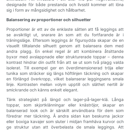
designade för både prestanda och livsstil kommer att löna
sig i form av mångsidighet och hållbarhet.
Balansering av proportioner och silhuetter
Proportioner är ett av de enklaste sätten att få leggings att
se avsiktligt ut, snarare än som att du fortfarande är i
träningsläge. Eftersom leggings är figursydda skapar de en
visuellt tilltalande silhuett genom att balansera dem med
andra plagg. En enkel regel är att kombinera åtsittande
byxor med avslappnade eller strukturerade toppar – denna
kontrast hindrar din outfit från att se ut som två plagg valda
isolerat. Till exempel ger en överdimensionerad tröja eller
tunika som sträcker sig längs höftlinjen täckning och skapar
en förlängd överkropp, vilket balanserar leggingsens smala
linje. Kontrasten mellan volym upptill och släthet nertill är
smickrande och känns enkelt elegant.
Tänk strategiskt på längd och lager-på-lager-klä. Långa
toppar, som skjortklänningar eller knäströjor, skapar en
balanserad look och är särskilt användbara för dem som
föredrar mer täckning. Å andra sidan kan beskurna jackor
eller boxiga kavajer som sluter i midjan framhäva kurvor och
ge struktur utan att överbelasta de smala leggings. Att