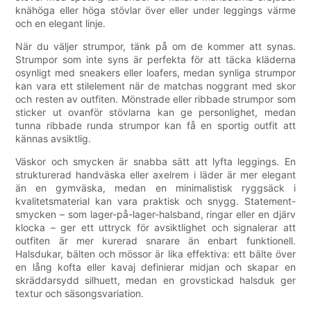
knähöga eller höga stövlar över eller under leggings värme
och en elegant linje.
När du väljer strumpor, tänk på om de kommer att synas.
Strumpor som inte syns är perfekta för att täcka kläderna
osynligt med sneakers eller loafers, medan synliga strumpor
kan vara ett stilelement när de matchas noggrant med skor
och resten av outfiten. Mönstrade eller ribbade strumpor som
sticker ut ovanför stövlarna kan ge personlighet, medan
tunna ribbade runda strumpor kan få en sportig outfit att
kännas avsiktlig.
Väskor och smycken är snabba sätt att lyfta leggings. En
strukturerad handväska eller axelrem i läder är mer elegant
än en gymväska, medan en minimalistisk ryggsäck i
kvalitetsmaterial kan vara praktisk och snygg. Statement-
smycken – som lager-på-lager-halsband, ringar eller en djärv
klocka – ger ett uttryck för avsiktlighet och signalerar att
outfiten är mer kurerad snarare än enbart funktionell.
Halsdukar, bälten och mössor är lika effektiva: ett bälte över
en lång kofta eller kavaj definierar midjan och skapar en
skräddarsydd silhuett, medan en grovstickad halsduk ger
textur och säsongsvariation.