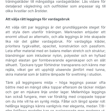
träningskläder till mångsidiga vardagskläder. Läs vidare för
detaljerad vägledning och outfitidéer som anpassar sig till
olika livsstilar och årstider.
Att välja rätt leggings för vardagsbruk
Att välja rätt par leggings är det grundläggande steget för
att styla dem utanför träningen. Marknaden erbjuder ett
enormt utbud av alternativ, och alla leggings är inte skapade
lika när det gäller vardagsbruk. För vardagliga kläder,
prioritera tygkvalitet, opacitet, konstruktion och passform.
Leta efter material med en balans mellan stretch och struktur;
blandningar som inkluderar nylon, polyester och en hyfsad
mängd elastan ger formbevarande egenskaper och en slät
silhuett. Tjockare tyger förhindrar transparens och känns mer
rejäla, vilket ger ett upphöjt utseende jämfört med tunna,
skira material som är bättre lämpade för svettning i studion.
Tänk på leggingsens midja – höga leggings passar ofta
bättre med en mängd olika toppar eftersom de täcker midjan
och ger en mjukare linje under lager. Mellanhöga leggings
kan också fungera, men var försiktig med croppade toppar
om du inte vill ha en synlig midja. Fållar och längd spelar roll:
hellånga leggings känns vanligtvis mer eleganta, medan 7/8-
eller fotlånga modeller kan se avslappnade men moderna ut.