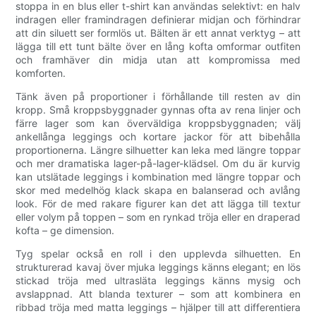
stoppa in en blus eller t-shirt kan användas selektivt: en halv
indragen eller framindragen definierar midjan och förhindrar
att din siluett ser formlös ut. Bälten är ett annat verktyg – att
lägga till ett tunt bälte över en lång kofta omformar outfiten
och framhäver din midja utan att kompromissa med
komforten.
Tänk även på proportioner i förhållande till resten av din
kropp. Små kroppsbyggnader gynnas ofta av rena linjer och
färre lager som kan överväldiga kroppsbyggnaden; välj
ankellånga leggings och kortare jackor för att bibehålla
proportionerna. Längre silhuetter kan leka med längre toppar
och mer dramatiska lager-på-lager-klädsel. Om du är kurvig
kan utslätade leggings i kombination med längre toppar och
skor med medelhög klack skapa en balanserad och avlång
look. För de med rakare figurer kan det att lägga till textur
eller volym på toppen – som en rynkad tröja eller en draperad
kofta – ge dimension.
Tyg spelar också en roll i den upplevda silhuetten. En
strukturerad kavaj över mjuka leggings känns elegant; en lös
stickad tröja med ultrasläta leggings känns mysig och
avslappnad. Att blanda texturer – som att kombinera en
ribbad tröja med matta leggings – hjälper till att differentiera