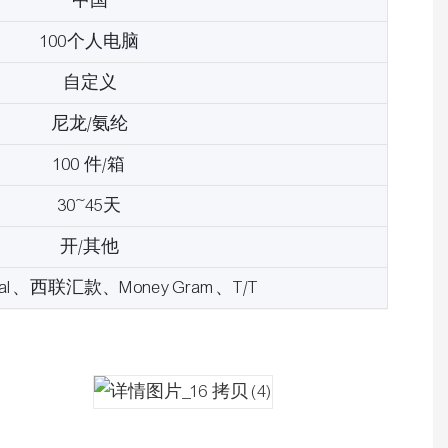
中国
100个人电脑
自定义
尼龙/氨纶
100 件/箱
30~45天
开/其他
pal、西联汇款、Money Gram、T/T