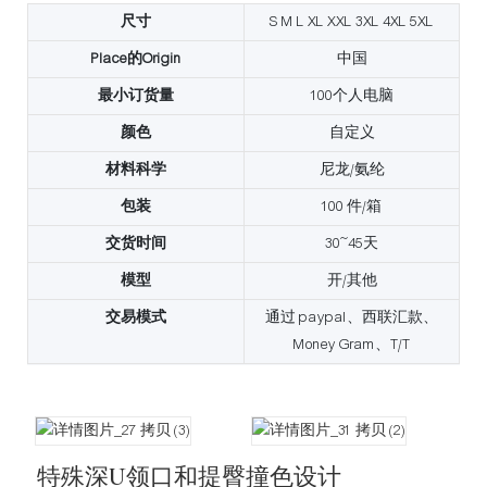
尺寸
S M L XL XXL 3XL 4XL 5XL
Place的Origin
中国
最小订货量
100个人电脑
颜色
自定义
材料科学
尼龙/氨纶
包装
100 件/箱
交货时间
30~45天
模型
开/其他
交易模式
通过 paypal、西联汇款、
Money Gram、T/T
特殊深U领口和提臀撞色设计