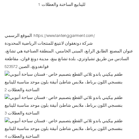
https://www.lantenggarment.com/
الموقع الرسمي:
شركة دونغقوان لانتينغ للمنتجات الرياضية المحدودة
عنوان المصنع: الطابق الرابع، المبنى الخامس، المنطقة الصناعية هي تشانغ،
السادس من طريق تشياوتزي، بلدة تشانغ بينغ، مدينة دونغ قوان، مقاطعة
قوانغدونغ، الصين 523572