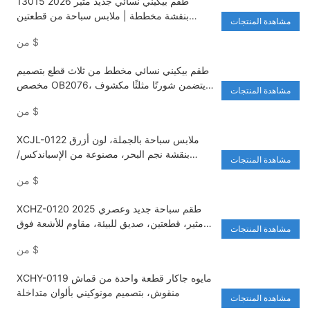
13015 2026 طقم بيكيني نسائي جديد مثير
بنقشة مخططة | ملابس سباحة من قطعتين
مشاهدة المنتجات
بتصميم ثونغ بدون ظهر برباط | ملابس شاطئ
$
من
صديقة للبيئة ومضادة للأشعة فوق البنفسجية مع
شعار مخصص
طقم بيكيني نسائي مخطط من ثلاث قطع بتصميم
مخصص OB2076، يتضمن شورتًا مثلثًا مكشوف
مشاهدة المنتجات
الظهر، وسروالًا داخليًا مثيرًا، وخصرًا مريحًا.
$
من
XCJL-0122 ملابس سباحة بالجملة، لون أزرق
بنقشة نجم البحر، مصنوعة من الإسباندكس/
مشاهدة المنتجات
النايلون، سريعة الجفاف، بيكيني مثير بخصر عالٍ
$
من
للنساء
XCHZ-0120 2025 طقم سباحة جديد وعصري
مثير، قطعتين، صديق للبيئة، مقاوم للأشعة فوق
مشاهدة المنتجات
البنفسجية، لون وردي، مثالي لعطلات الشاطئ
$
من
XCHY-0119 مايوه جاكار قطعة واحدة من قماش
منقوش، بتصميم مونوكيني بألوان متداخلة
مشاهدة المنتجات