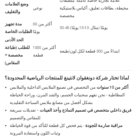
علامة تجارية خاصة كاملة: ملصقات
وضع العلامات
مخيطة، بطاقات تعليق، أكياس بلاستيكية
نوعي
والتغليف
مخصصة
أكثر من 60
مدة تجهيز
30-45 يومًا (مثال: 10-15 يومًا)
يومًا
الطلبات الخاصة
الحد الأدنى
أكثر من 1000
للطلب (طباعة
ابتداءً من 300 قطعة لكل لون/طبعة
قطعة
مخصصة +
المقاس)
لماذا تختار شركة دونغقوان لانتينغ للمنتجات الرياضية المحدودة؟
أكثر من 10 سنوات
من التخصص في تصنيع الملابس الداخلية والملابس
المطاطية - نحن نفهم منحنيات الجسم، والشد المرن، وراحة الخياطة
بشكل أفضل من مصانع ملابس السباحة التقليدية.
فريق داخلي متخصص في تصميم النماذج وأخذ العينات
– تعديلات سريعة
للمقاس والتصميم.
مراقبة صارمة للجودة
- يتم فحص كل قطعة للتأكد من قوة الخياطة
وثبات اللون واستعادة المرونة.