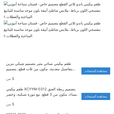
طقم بيكيني نسائي مثير بتصميم شبكي مزين
بتفاصيل معدنية، مكون من ثلاث قطع، بتصميم
مشاهدة المنتجات
مثلث، مثالي لقضاء العطلات في المنتجعات.
$
من
XCWL-1313
طقم بيكيني XCYYM-0312 بتصميم ربطة العنق
للنساء، مكون من 3 قطع، مع تنورة شبكية، وخصر
مشاهدة المنتجات
عالٍ، طقم بيكيني برازيلي
$
من