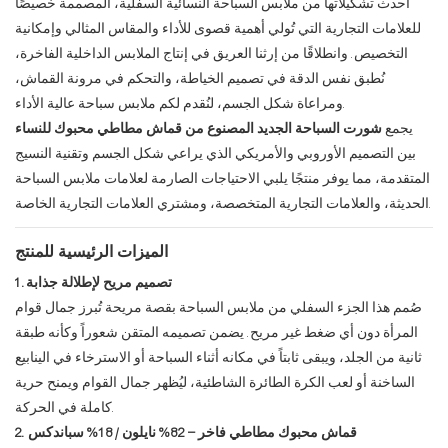
أحدث تشكيلاتها من ملابس السباحة النسائية السفلية، المصممة خصيصًا
للعلامات التجارية التي تُولي أهمية قصوى للأداء والمقاس المثالي وإمكانية
التخصيص. وانطلاقًا من إرثنا العريق في إنتاج الملابس الداخلية الفاخرة،
نُطبق نفس الدقة في تصميم الخياطة، والتحكم في مرونة القماش،
ومراعاة شكل الجسم، لنُقدم لكم ملابس سباحة عالية الأداء.
يجمع
شورت السباحة الجديد المصنوع من قماش مطاطي محبوك للنساء
بين التصميم الأوروبي والأمريكي الذي يراعي شكل الجسم وتقنية النسيج
المتقدمة، مما يوفر منتجًا يلبي الاحتياجات الصارمة لعلامات ملابس السباحة
الحديثة، والعلامات التجارية المتخصصة، ومشتري العلامات التجارية الخاصة.
الميزات الرئيسية للمنتج
1. تصميم مريح لإطلالة جذابة
صُمم هذا الجزء السفلي من ملابس السباحة بقصة مريحة تُبرز جمال قوام
المرأة دون أي ضغط غير مريح. يضمن تصميمه المتقن شعوراً وكأنه طبقة
ثانية من الجلد، ويبقى ثابتاً في مكانه أثناء السباحة أو الاسترخاء في الينابيع
الساخنة أو لعب الكرة الطائرة الشاطئية، ليُظهر جمال القوام ويمنح حرية
كاملة في الحركة.
2. قماش محبوك مطاطي فاخر – 82% نايلون / 18% سباندكس