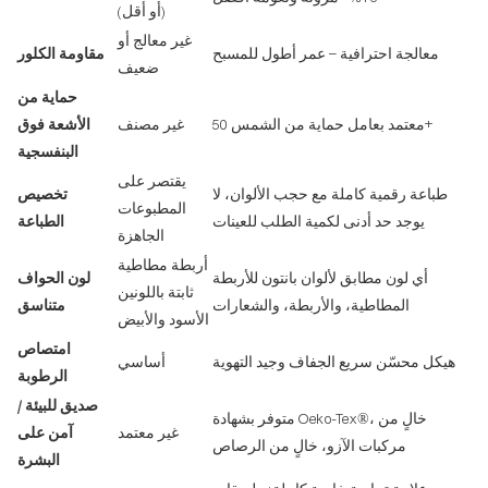
(أو أقل)
غير معالج أو
معالجة احترافية – عمر أطول للمسبح
مقاومة الكلور
ضعيف
حماية من
معتمد بعامل حماية من الشمس 50+
غير مصنف
الأشعة فوق
البنفسجية
يقتصر على
طباعة رقمية كاملة مع حجب الألوان، لا
تخصيص
المطبوعات
يوجد حد أدنى لكمية الطلب للعينات
الطباعة
الجاهزة
أربطة مطاطية
أي لون مطابق لألوان بانتون للأربطة
لون الحواف
ثابتة باللونين
المطاطية، والأربطة، والشعارات
متناسق
الأسود والأبيض
امتصاص
هيكل محسّن سريع الجفاف وجيد التهوية
أساسي
الرطوبة
صديق للبيئة /
متوفر بشهادة Oeko-Tex®، خالٍ من
غير معتمد
آمن على
مركبات الآزو، خالٍ من الرصاص
البشرة