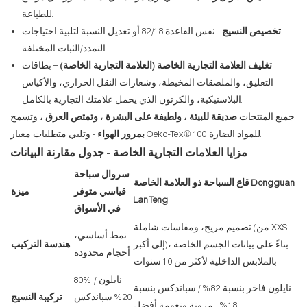
للطباعة.
تخصيص النسيج
- نفس القاعدة 82/18 أو تعديل النسبة لتلبية احتياجات
التمدد/الثبات المختلفة.
تغليف العلامة التجارية الخاصة (العلامة التجارية الخاصة)
– بطاقات
التعليق، والملصقات المخيطة، وشعارات النقل الحراري، والأكياس
البلاستيكية، والكرتون الذي يحمل علامتك التجارية بالكامل.
جميع المنتجات
صديقة للبيئة
،
ولطيفة على البشرة
،
وتمتص العرق
، وتسمح
- وتلبي متطلبات معيار Oeko-Tex® 100 للمواد الضارة.
بمرور الهواء
مزايا العلامات التجارية الخاصة - جدول مقارنة البيانات
سروال سباحة
قاع السباحة ذو العلامة الخاصة Dongguan
قياسي متوفر
ميزة
LanTeng
في الأسواق
تصميم مريح، ومقاسات شاملة (من XXS
نمط أساسي،
إلى أكبر)، بناءً على بيانات الجسم الخاصة
هندسة التركيب
أحجام محدودة
بالملابس الداخلية لأكثر من 10 سنوات
80% نايلون /
نايلون فاخر بنسبة 82% / سباندكس بنسبة
20% سباندكس
تركيبة النسيج
18% - مرونة ونعومة أفضل