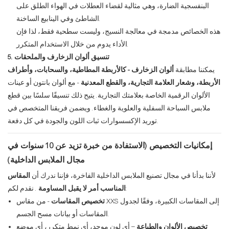
البنفسجية الضارة، وهي مثالية لقضاء العطلات في الهواء الطلق على
الشاطئ وفي الينابيع الساخنة.
هذه الخصائص مدمجة في معالجة النسيج، وليست سطحية فقط، لذا فإن
الأداء يدوم من خلال الاستخدام المتكرر.
5. تنسيق ألوان الزخارف والملحقات
يمكننا مطابقة
ألوان الزخارف - كالأربطة المطاطية، والسحابات، وأطراف
الأربطة، وشعار العلامة التجارية، والقطع المعدنية
- مع ألوان بانتون أو عينات
الألوان الرقمية الخاصة بعلامتك التجارية. يتيح ذلك تنسيقًا سلسًا بين قطع
ملابس السباحة السفلية والعلوية والغطاء. ويضمن فريقنا المتخصص في
توريد الإكسسوارات ثبات اللون والجودة في كل دفعة.
إمكانيات التخصيص (الاستفادة من خبرة تزيد عن 10 سنوات في
مجال الملابس الداخلية)
لأننا بدأنا في مجال تصنيع الملابس الداخلية الفاخرة، فإننا ندرك أن
المقاس
. نقدم لكم:
المناسب أمر لا يقبل المساومة
تخصيص المقاسات
- من مقاس XXS إلى المقاسات الكبيرة، وفقًا لجدول
المقاسات أو بيانات مسح الجسم.
تخصيص الألوان والطباعة
– أي لون موحد، أي نمط متكرر، أي موضع