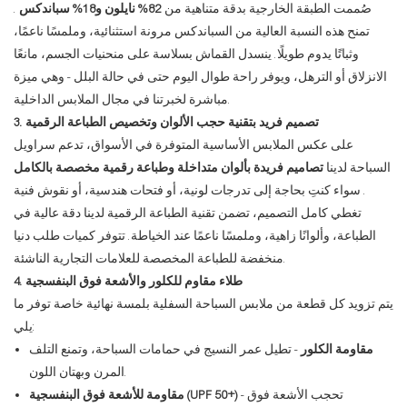
صُممت الطبقة الخارجية بدقة متناهية من
82% نايلون و18% سباندكس
.
تمنح هذه النسبة العالية من السباندكس مرونة استثنائية، وملمسًا ناعمًا،
وثباتًا يدوم طويلًا. ينسدل القماش بسلاسة على منحنيات الجسم، مانعًا
الانزلاق أو الترهل، ويوفر راحة طوال اليوم حتى في حالة البلل - وهي ميزة
مباشرة لخبرتنا في مجال الملابس الداخلية.
3. تصميم فريد بتقنية حجب الألوان وتخصيص الطباعة الرقمية
على عكس الملابس الأساسية المتوفرة في الأسواق، تدعم سراويل
السباحة لدينا
تصاميم فريدة بألوان متداخلة
وطباعة رقمية مخصصة بالكامل
. سواء كنتِ بحاجة إلى تدرجات لونية، أو فتحات هندسية، أو نقوش فنية
تغطي كامل التصميم، تضمن تقنية الطباعة الرقمية لدينا دقة عالية في
الطباعة، وألوانًا زاهية، وملمسًا ناعمًا عند الخياطة. تتوفر كميات طلب دنيا
منخفضة للطباعة المخصصة للعلامات التجارية الناشئة.
4. طلاء مقاوم للكلور والأشعة فوق البنفسجية
يتم تزويد كل قطعة من ملابس السباحة السفلية بلمسة نهائية خاصة توفر ما
يلي:
مقاومة الكلور
- تطيل عمر النسيج في حمامات السباحة، وتمنع التلف
المرن وبهتان اللون.
- تحجب الأشعة فوق
مقاومة للأشعة فوق البنفسجية (UPF 50+)