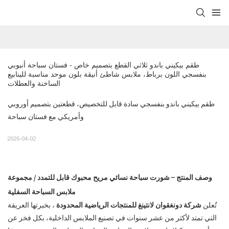
طقم بيكيني باندو ثلاثي القطع بتصميم خاص - فستان سباحة أنبوبي 
بنفسجي اللون برباط، ملابس شاطئ أنيقة بلون موحد مناسبة للينابيع 
الساخنة والعطلات
طقم بيكيني باندو بنفسجي سادة قابل للتخصيص، قطعتين بتصميم أوروبي
وأمريكي مع فستان سباحة
2026-04-02
وصف المنتج – شورت سباحة نسائي مريح محبوك قابل للتمدد / مجموعة
ملابس السباحة السفلية
تُعلن
شركة دونغقوان لانتينغ للمنتجات الرياضية المحدودة
، بخبرتها العريقة
التي تمتد لأكثر من عشر سنوات في تصنيع الملابس الداخلية، بكل فخر عن