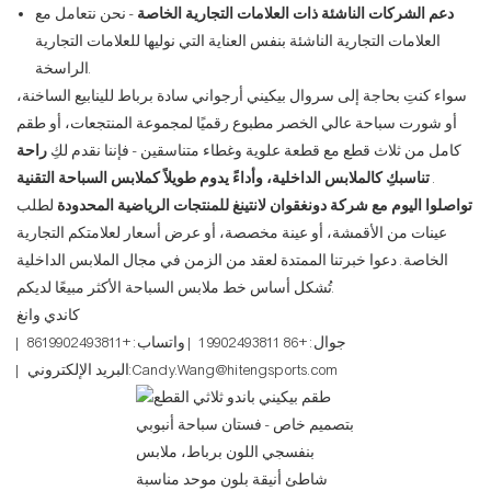
دعم الشركات الناشئة ذات العلامات التجارية الخاصة
- نحن نتعامل مع
العلامات التجارية الناشئة بنفس العناية التي نوليها للعلامات التجارية
الراسخة.
سواء كنتِ بحاجة إلى سروال بيكيني أرجواني سادة برباط للينابيع الساخنة،
أو شورت سباحة عالي الخصر مطبوع رقميًا لمجموعة المنتجعات، أو طقم
كامل من ثلاث قطع مع قطعة علوية وغطاء متناسقين - فإننا نقدم لكِ
راحة
.
تناسبكِ كالملابس الداخلية، وأداءً يدوم طويلاً كملابس السباحة التقنية
تواصلوا اليوم مع شركة دونغقوان لانتينغ للمنتجات الرياضية المحدودة
لطلب
عينات من الأقمشة، أو عينة مخصصة، أو عرض أسعار لعلامتكم التجارية
الخاصة. دعوا خبرتنا الممتدة لعقد من الزمن في مجال الملابس الداخلية
تُشكل أساس خط ملابس السباحة الأكثر مبيعًا لديكم.
كاندي وانغ
| جوال: +86 19902493811 | واتساب: +8619902493811
| البريد الإلكتروني:Candy.Wang@hitengsports.com