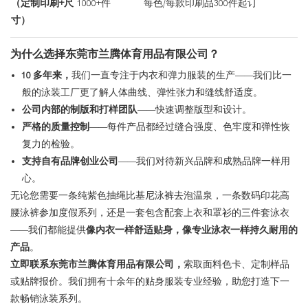
（定制印刷+尺
1000+件
每色/每款印刷品300件起订
寸）
为什么选择东莞市兰腾体育用品有限公司？
10 多年来，
我们一直专注于内衣和弹力服装的生产——我们比一
般的泳装工厂更了解人体曲线、弹性张力和缝线舒适度。
公司内部的制版和打样团队
——快速调整版型和设计。
严格的质量控制
——每件产品都经过缝合强度、色牢度和弹性恢
复力的检验。
支持自有品牌创业公司
——我们对待新兴品牌和成熟品牌一样用
心。
无论您需要一条纯紫色抽绳比基尼泳裤去泡温泉，一条数码印花高
腰泳裤参加度假系列，还是一套包含配套上衣和罩衫的三件套泳衣
——我们都能提供
像内衣一样舒适贴身，像专业泳衣一样持久耐用的
产品
。
立即联系东莞市兰腾体育用品有限公司，
索取面料色卡、定制样品
或贴牌报价。我们拥有十余年的贴身服装专业经验，助您打造下一
款畅销泳装系列。