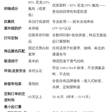
80% 尼龙/20%
优质面料：82% 尼龙/18% 氨纶——
织物成分
氨纶（或更
更佳的回弹性和柔软度
低）
抗氯性
未治疗或虚弱
专业处理——延长泳池寿命
紫外线防护
未评级
UPF 50+认证
仅限库存印刷
全数码印刷+色块拼接，样品无最低
打印定制
品
起订量限制
固定式黑白松
任何适用于松紧带、抽绳、标志的
饰边颜色匹配
紧带
潘通色号
吸湿排汗
基本的
增强型速干透气结构
符合 Oeko-Tex® 标准，不含偶氮染
环保/皮肤安全
未经认证
料，不含铅
全套自有品牌服务：缝入式标签、
标签和包装
通用的
吊牌、定制塑料袋
定制订单的交
60天以上
30-45天（样本：10-15天）
货时间
最小起订量