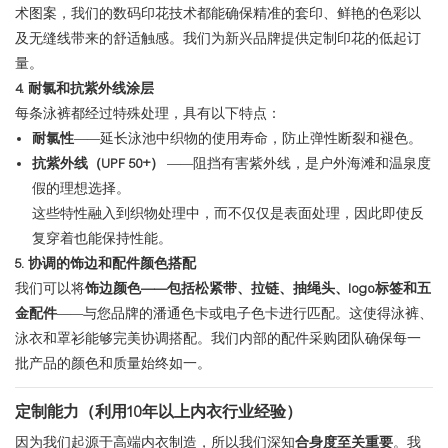
术图案，我们的数码印花技术都能确保精准的套印、鲜艳的色彩以
及无缝线带来的舒适触感。我们为新兴品牌提供定制印花的低起订
量。
4. 耐氯和抗紫外线涂层
每条泳裤都经过特殊处理，具有以下特点：
耐氯性
——延长泳池中织物的使用寿命，防止弹性断裂和褪色。
抗紫外线（UPF 50+）
——阻挡有害紫外线，是户外海滩和温泉度
假的理想选择。
这些特性融入到织物处理中，而不仅仅是表面处理，因此即使反
复穿着也能保持性能。
5. 协调的饰边和配件颜色搭配
我们可以将
饰边颜色——包括松紧带、拉链、抽绳头、logo标签和五
金配件
——与您品牌的潘通色卡或电子色卡进行匹配。这使得泳裤、
泳衣和罩衫能够完美协调搭配。我们内部的配件采购团队确保每一
批产品的颜色和质量始终如一。
定制能力（利用10年以上内衣行业经验）
因为我们起源于高端内衣制造，所以我们深知
合身度至关重要
。我