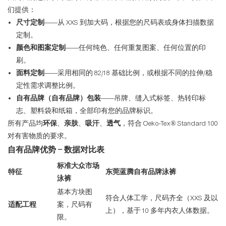
们提供：
尺寸定制
——从 XXS 到加大码，根据您的尺码表或身体扫描数据
定制。
颜色和图案定制
——任何纯色、任何重复图案、任何位置的印
刷。
面料定制
——采用相同的 82/18 基础比例，或根据不同的拉伸/稳
定性需求调整比例。
自有品牌（自有品牌）包装
——吊牌、缝入式标签、热转印标
志、塑料袋和纸箱，全部印有您的品牌标识。
所有产品均
环保
、
亲肤
、
吸汗
、
透气
，符合 Oeko-Tex® Standard 100
对有害物质的要求。
自有品牌优势 – 数据对比表
标准大众市场
特征
东莞蓝腾自有品牌泳裤
泳裤
基本方块图
符合人体工学，尺码齐全（XXS 及以
适配工程
案，尺码有
上），基于 10 多年内衣人体数据。
限。