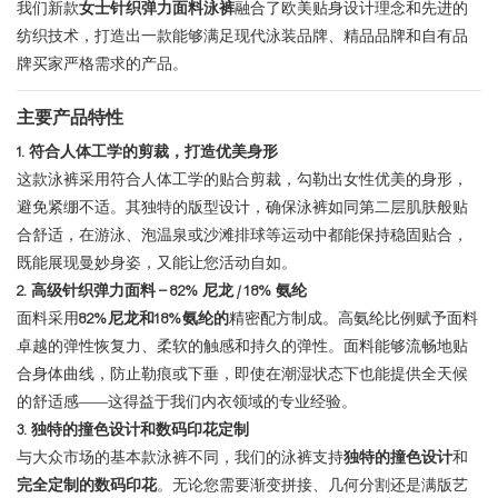
我们新款
女士针织弹力面料泳裤
融合了欧美贴身设计理念和先进的
纺织技术，打造出一款能够满足现代泳装品牌、精品品牌和自有品
牌买家严格需求的产品。
主要产品特性
1. 符合人体工学的剪裁，打造优美身形
这款泳裤采用符合人体工学的贴合剪裁，勾勒出女性优美的身形，
避免紧绷不适。其独特的版型设计，确保泳裤如同第二层肌肤般贴
合舒适，在游泳、泡温泉或沙滩排球等运动中都能保持稳固贴合，
既能展现曼妙身姿，又能让您活动自如。
2. 高级针织弹力面料 – 82% 尼龙 / 18% 氨纶
面料采用
82%尼龙和18%氨纶的
精密配方制成。高氨纶比例赋予面料
卓越的弹性恢复力、柔软的触感和持久的弹性。面料能够流畅地贴
合身体曲线，防止勒痕或下垂，即使在潮湿状态下也能提供全天候
的舒适感——这得益于我们内衣领域的专业经验。
3. 独特的撞色设计和数码印花定制
与大众市场的基本款泳裤不同，我们的泳裤支持
独特的撞色设计
和
完全定制的数码印花
。无论您需要渐变拼接、几何分割还是满版艺