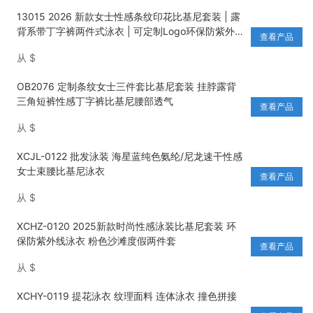
13015 2026 新款女士性感条纹印花比基尼套装 | 露
背系带丁字裤两件式泳衣 | 可定制Logo环保防紫外线
查看产品
沙滩装
从
$
OB2076 定制条纹女士三件套比基尼套装 挂脖露背
三角短裤性感丁字裤比基尼腰部透气
查看产品
从
$
XCJL-0122 批发泳装 海星蓝纯色氨纶/尼龙速干性感
女士束腰比基尼泳衣
查看产品
从
$
XCHZ-0120 2025新款时尚性感泳装比基尼套装 环
保防紫外线泳衣 粉色沙滩度假两件套
查看产品
从
$
XCHY-0119 提花泳衣 纹理面料 连体泳衣 撞色拼接