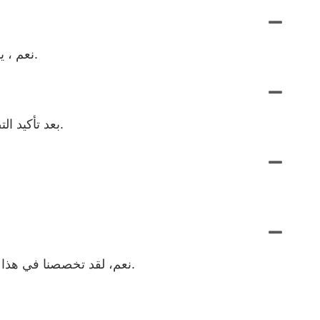
نعم ، يمكننا أن نقدم لك عينة ، تحتاج إلى دفع رسوم العينة ، ويمكن استرداد رسوم العينة بعد التحدث عن الطلب بالجملة.
بعد تأكيد التصميم والنسيج والشعار، تدفع رسوم العينة، وسوف نقوم بعمل العينة، والتقاط الصور لك للتحقق من كل التفاصيل.
نعم، لقد تخصصنا في هذا المجال لأكثر من 10 سنوات، ويقع مصنعنا في منطقة بانيو، في غرانغتشو. جميع عملائنا، نرحب ترحيبا حارا بزيارتنا.