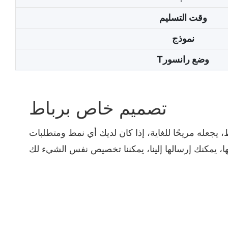
وقت التسليم
نموذج
Tوضع رانسور
تصميم خاص برباط
يجعله مريحًا للغاية، إذا كان لديك أي نمط ومتطلبات