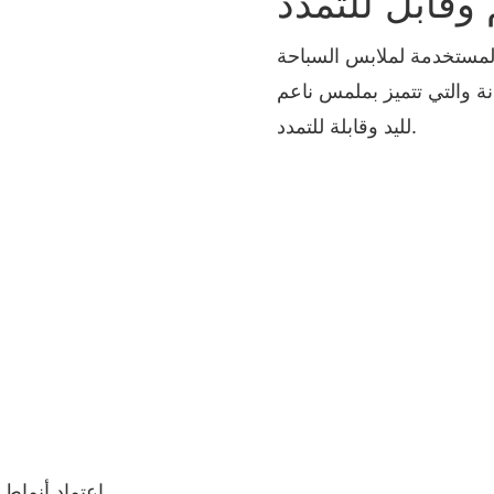
وقابل للتمدد
المستخدمة لملابس السباحة
 هو 82% نايلون و18% ألياف لدنة والتي تتميز بملمس ناعم
لليد وقابلة للتمدد.
اعتماد أنماط وأنماط تصميم مختلفة، والتغيير مع احتياجاتك المختلفة.