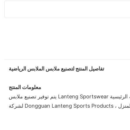
تفاصيل المنتج لتصنيع ملابس الملابس الرياضية
معلومات المنتج
يتم توفير تصنيع ملابس Lanteng Sportswear للملابس الرياضية في أنماط التصميم المتنوعة. المنتج ممتاز من حيث الجودة والموثوقية والأداء. تتمثل الميزة التنافسية الرئيسية