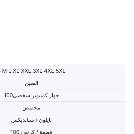
S M L XL XXL 3XL 4XL 5XL
الصين
جهاز كمبيوتر شخصى100
مخصص
نايلون / سبانديكس
100 قطعة / كرتون