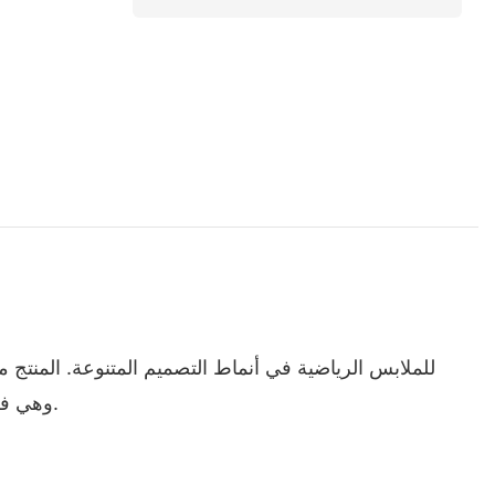
لشركة Dongguan Lanteng Sports Products ، وهي في تطوير تكنولوجيا تصنيع الملابس الرياضية الرائدة عالمياً في المنزل.