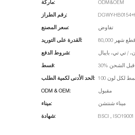
ODM&OEM
ماركة:
DGWY-HB0154+
رقم الطراز:
تفاوض
سعر المصنع:
ة / قطع شهر
القدرة على التوريد:
، / تي تي، بايبال
شروط الدفع:
قسط:
 نمط لكل لون
الحد الأدنى لكمية الطلب:
مقبول
ODM & OEM:
ميناء شنتشن
ميناء:
BSCI , ISO19001
شهادة: