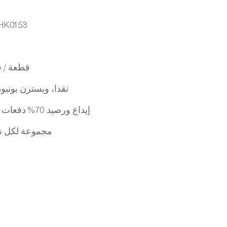
HK0153
80,000 قطع
نقدا، ويسترن يونيون
30% إيداع ورصيد 70% دفعات قبل الشحن
100 مجموعة لكل