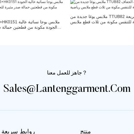
ملابس يوغا جديدة من TTUB82 بتصميم مرقع سريعة
ة للتنفس مكونة من ثلاث قطع ملابس
GWY-HB0126+HK0151
رياضية
الجودة مكونة من قطعتين حمالة 
بدلة يو
جاهز للعمل معنا？
Sales@lantenggarment.com
منتج
روابط سريعة