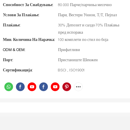
Способност За Снабдување:
80.000 Парче/парчиња месечно
Услови За Плаќање:
Пари, Вестерн Унион, Т/Т, Пејпал
Плаќање:
30% Депозит и салдо 70% Плаќања
пред испорака
Мин. Количина На Нарачка:
100 комплети по стил по боја
ODM & OEM:
Прифатливи
Порт:
Пристаниште Шенжен
Сертификација:
BSCI , ISO19001