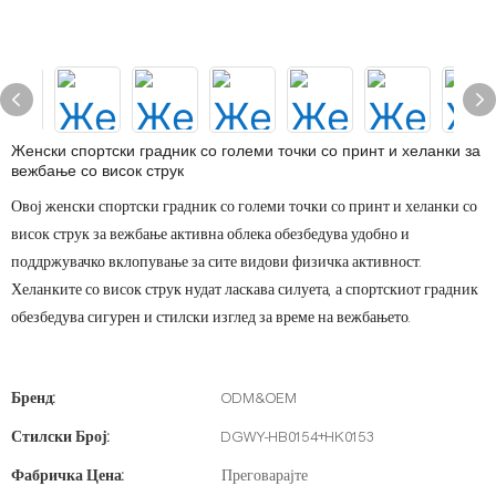
Женски спортски градник со големи точки со принт и хеланки за
вежбање со висок струк
Овој женски спортски градник со големи точки со принт и хеланки со
висок струк за вежбање активна облека обезбедува удобно и
поддржувачко вклопување за сите видови физичка активност.
Хеланките со висок струк нудат ласкава силуета, а спортскиот градник
обезбедува сигурен и стилски изглед за време на вежбањето.
Бренд:
ODM&OEM
Стилски Број:
DGWY-HB0154+HK0153
Фабричка Цена:
Преговарајте