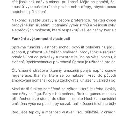
cítit jinak než oděv s mírnou pružností. Mějte na paměti, ž
kousků vyzkoušejte různé pozice nebo dřepy, abyste posou
nepohodlí při sezení.
Nakonec zvažte úpravy a osobní preference. Někteří cvičenci
prodyšnějším siluetám. Optimální výběr střihů a velikostí ovli
a strečových možností, které respektují váš jedinečný tvar a p
Funkční a výkonnostní vlastnosti
Správné funkční vlastnosti mohou povýšit oblečení na jógu 
schnout, pružnost ve čtyřech směrech, prodyšnost a regulace 
odvádějí pot od pokožky a rozprostírají ho na větší plochu,
cvičení. Rychleschnoucí povrchová úprava je užitečná pro čas
Čtyřsměrně strečové tkaniny umožňují pohyb napříč osnovou
regenerace: tkaniny, které se po natažení vrací do původn
žmolkování pomáhají oděvu zachovat si uhlazený vzhled i po
Mezi další funkce zaměřené na výkon, které je třeba zvážit,
podložky na jógu. Pasy s bezpečnou, širokou gumou mohou zab
při přechodu ze studia do ulice – hledejte hloubku a umístě
umístěna výše na pase, aby se zabránilo třesení telefonu bě
Regulace teploty a možnosti vrstvení jsou důležité. V chladn