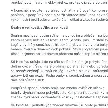
regulaci potu, navrch měkký přehoz pro teplo před a po tréni
A konečně, sledujte neprůhlednost látky a úroveň komprese. 
nabídnout podpůrný pocit a snížit vibrace svalů, což někteř
výkonnostní profil oděvu, takže čtení etiket a zkoušení oděvů
Úvahy o velikosti, střihu a velikosti
Souhru mezi padnoucím střihem a pohodlím u oblečení na jógu
zahrnuje více než jen velikost; zahrnuje střih, pas, umístěn
Legíny by měly umožňovat hluboké ohyby a otvory pro boky, a
během inverzí a dynamických pohybů. Styly s vysokým pasem 
těsné, zejména pokud dáváte přednost nošení topů s nižším p
Střih oděvu určuje, kde na těle sedí a jak rámuje pohyb. Rozk
delším cvičení. Švy, které probíhají po stranách nebo vpředu
se hodně ohýbají. U topů na jógu zvažte hloubku průramků 
úpravy během pozic. Podprsenky s racerbackem a crossback
dále přizpůsobit střih.
Podpůrné spodní prádlo hraje pro mnoho cvičících klíčovou 
bránily dýchání nebo pohyblivosti. Kompresní podprsenky na
značek nyní nabízí odnímatelné košíčky, nastavitelné zapín
Velikosti se u jednotlivých značek výrazně liší, proto je důl