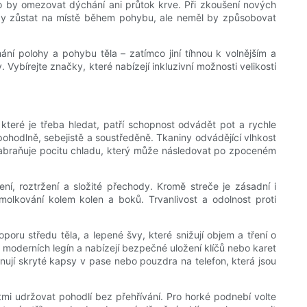
ělo by omezovat dýchání ani průtok krve. Při zkoušení nových
 by zůstat na místě během pohybu, ale neměl by způsobovat
ání polohy a pohybu těla – zatímco jiní tíhnou k volnějším a
 Vybírejte značky, které nabízejí inkluzivní možnosti velikostí
které je třeba hledat, patří schopnost odvádět pot a rychle
pohodlně, sebejistě a soustředěně. Tkaniny odvádějící vlhkost
a zabraňuje pocitu chladu, který může následovat po zpoceném
í, roztržení a složité přechody. Kromě streče je zásadní i
molkování kolem kolen a boků. Trvanlivost a odolnost proti
oru středu těla, a lepené švy, které snižují objem a tření o
moderních legín a nabízejí bezpečné uložení klíčů nebo karet
nují skryté kapsy v pase nebo pouzdra na telefon, která jsou
stmi udržovat pohodlí bez přehřívání. Pro horké podnebí volte