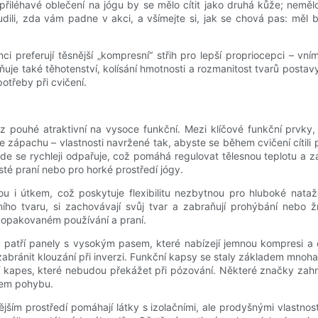
e přiléhavé oblečení na jógu by se mělo cítit jako druhá kůže; nem
dili, zda vám padne v akci, a všímejte si, jak se chová pas: měl
 preferují těsnější „kompresní“ střih pro lepší propriocepci – vním
vňuje také těhotenství, kolísání hmotnosti a rozmanitost tvarů postavy.
otřeby při cvičení.
z pouhé atraktivní na vysoce funkční. Mezi klíčové funkční prvky, 
zápachu – vlastnosti navržené tak, abyste se během cvičení cítili 
 kde se rychleji odpařuje, což pomáhá regulovat tělesnou teplotu 
té praní nebo pro horké prostředí jógy.
 i útkem, což poskytuje flexibilitu nezbytnou pro hluboké natažen
ího tvaru, si zachovávají svůj tvar a zabraňují prohýbání nebo ž
 opakovaném používání a praní.
 patří panely s vysokým pasem, které nabízejí jemnou kompresi a op
ránit klouzání při inverzi. Funkční kapsy se staly základem mnoha 
ní kapes, které nebudou překážet při pózování. Některé značky zahr
hem pohybu.
ějším prostředí pomáhají látky s izolačními, ale prodyšnými vlastno