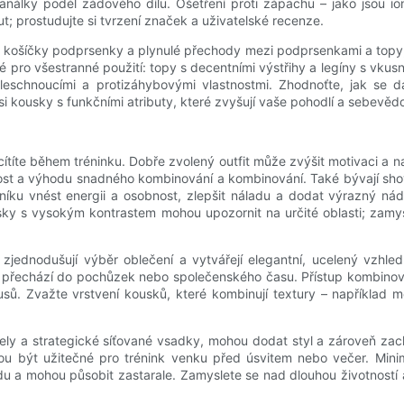
kanálky podél zádového dílu. Ošetření proti zápachu – jako jsou 
; prostudujte si tvrzení značek a uživatelské recenze.
lné košíčky podprsenky a plynulé přechody mezi podprsenkami a topy
 pro všestranné použití: topy s decentními výstřihy a legíny s vkus
chleschnoucími a protizáhybovými vlastnostmi. Zhodnoťte, jak se d
 si kousky s funkčními atributy, které zvyšují vaše pohodlí a sebev
 cítíte během tréninku. Dobře zvolený outfit může zvýšit motivaci a 
ost a výhodu snadného kombinování a kombinování. Také bývají shov
íku vnést energii a osobnost, zlepšit náladu a dodat výrazný náde
isky s vysokým kontrastem mohou upozornit na určité oblasti; zamys
 zjednodušují výběr oblečení a vytvářejí elegantní, ucelený vzhle
ímo přechází do pochůzek nebo společenského času. Přístup kombinov
sů. Zvažte vrstvení kousků, které kombinují textury – například 
.
ely a strategické síťované vsadky, mohou dodat styl a zároveň zacho
ou být užitečné pro trénink venku před úsvitem nebo večer. Minim
du a mohou působit zastarale. Zamyslete se nad dlouhou životností 