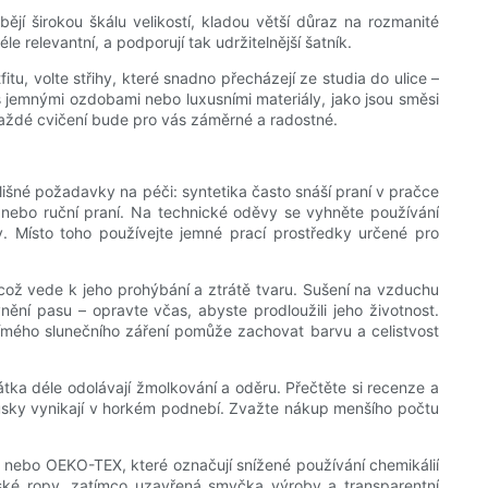
bějí širokou škálu velikostí, kladou větší důraz na rozmanité
e relevantní, a podporují tak udržitelnější šatník.
tu, volte střihy, které snadno přecházejí ze studia do ulice –
 s jemnými ozdobami nebo luxusními materiály, jako jsou směsi
 každé cvičení bude pro vás záměrné a radostné.
lišné požadavky na péči: syntetika často snáší praní v pračce
nebo ruční praní. Na technické oděvy se vyhněte používání
. Místo toho používejte jemné prací prostředky určené pro
, což vede k jeho prohýbání a ztrátě tvaru. Sušení na vzduchu
ní pasu – opravte včas, abyste prodloužili jeho životnost.
římého slunečního záření pomůže zachovat barvu a celistvost
 látka déle odolávají žmolkování a oděru. Přečtěte si recenze a
kousky vynikají v horkém podnebí. Zvažte nákup menšího počtu
d) nebo OEKO-TEX, které označují snížené používání chemikálií
nské ropy, zatímco uzavřená smyčka výroby a transparentní