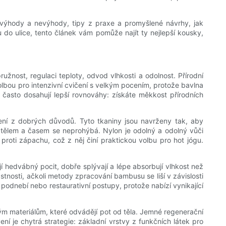
né výhody a nevýhody, tipy z praxe a promyšlené návrhy, jak
u do ulice, tento článek vám pomůže najít ty nejlepší kousky,
žnost, regulaci teploty, odvod vlhkosti a odolnost. Přírodní
olbou pro intenzivní cvičení s velkým pocením, protože bavlna
 často dosahují lepší rovnováhy: získáte měkkost přírodních
čení z dobrých důvodů. Tyto tkaniny jsou navrženy tak, aby
m tělem a časem se neprohýbá. Nylon je odolný a odolný vůči
proti zápachu, což z něj činí praktickou volbu pro hot jógu.
ají hedvábný pocit, dobře splývají a lépe absorbují vlhkost než
nosti, ačkoli metody zpracování bambusu se liší v závislosti
podnebí nebo restaurativní postupy, protože nabízí vynikající
kým materiálům, které odvádějí pot od těla. Jemné regenerační
ní je chytrá strategie: základní vrstvy z funkčních látek pro