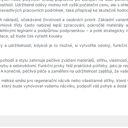
ostředí. Udržitelné oděvy mohou mít vyšší počáteční cenu, ale s oh
spravedlivých pracovních podmínek, také přispívají ke skutečné hodn
nákladů, očekávané životnosti a osobních priorit. Základní varian
ové třídy často nabízejí lepší zpracování, pokročilé materiály a
lehlivými legínami a podpůrnou podprsenkou – a poté strategicky r
dace, až bude čas vyřadit kousky.
 udržitelnosti, kdykoli je to možné, si vytvoříte odolný, funkční
ohodlí a stylu zahrnuje pečlivé zvážení materiálů, střihu, vlastností, 
pohybu a sebevědomí. Funkční prvky řeší praktické potřeby, jako je re
 A konečně, pečlivá péče a zaměření na udržitelnost zajišťují, že va
t, měkké směsi pro regenerační nácvik nebo všestranné střihy, které
u, který bude vyhovovat vašemu nácviku, podpoří váš pohyb a dodá 