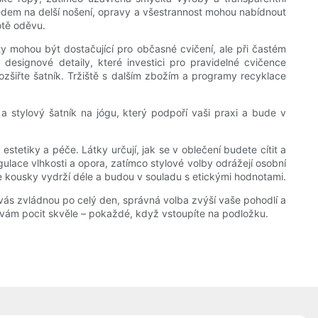
ledem na delší nošení, opravy a všestrannost mohou nabídnout
otě oděvu.
ty mohou být dostačující pro občasné cvičení, ale při častém
 designové detaily, které investici pro pravidelné cvičence
ozšiřte šatník. Tržiště s dalším zbožím a programy recyklace
 a stylový šatník na jógu, který podpoří vaši praxi a bude v
estetiky a péče. Látky určují, jak se v oblečení budete cítit a
gulace vlhkosti a opora, zatímco stylové volby odrážejí osobní
še kousky vydrží déle a budou v souladu s etickými hodnotami.
 vás zvládnou po celý den, správná volba zvýší vaše pohodlí a
vám pocit skvěle – pokaždé, když vstoupíte na podložku.