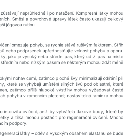
é zůstávají neprůhledné i po natažení. Kompresní látky mohou
čeních. Směsi a povrchové úpravy látek často ukazují celkový
ši jógovou rutinu.
ičení omezuje pohyb, se rychle stává rušivým faktorem. Střih
, topů nebo podprsenek upřednostňujte volnost pohybu a oporu.
y, jako je vysoký nebo střední pas, který udrží pas na místě
y se středním nebo nízkým pasem se některým mohou zdát méně
rokými nohavicemi, zatímco ploché švy minimalizují odírání při
y, které se vyhýbají umístění silných švů pod oblastmi, které
men, zatímco příliš hluboké výstřihy mohou vyžadovat časté
ah pohybu v ramenním pletenci; nastavitelná ramínka mohou
intenzitu cvičení, aniž by vytvářela tlakové body, které by
letky a tílka mohou postačit pro regenerační cvičení. Mnoho
encím podpory.
t a regeneraci látky – oděv s vysokým obsahem elastanu se bude