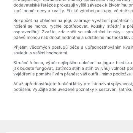
dodavatelské řetězce prokazují vyšší závazek k životnímu pr
lepší poměr ceny a kvality. Etické výrobní postupy, včetně 
Rozpočet na oblečení na jógu zahrnuje vyvážení počátečních 
nošení se mohou rychle opotřebovat. Kousky střední a prémi
ospravedlňují. Zvažte, zda začít se základními kousky – spo
oděvů mohou nabídnout hodnotné a udržitelné možnosti likvi
Přijetím vědomých postupů péče a upřednostňováním kvality a
souladu s vašimi hodnotami.
Stručně řečeno, výběr nejlepšího oblečení na jógu z hlediska p
jak budete fungovat, zatímco střih a střih ovlivňují volnost 
vyjádření a pomáhají vám přenést váš outfit i mimo podložku.
Ať už upřednostňujete funkční látky pro intenzivní splývavos
potěšení. Využijte zde uvedené poznatky k sestavení šatník