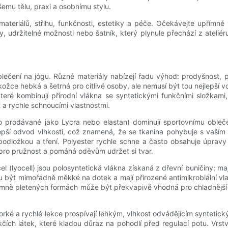
emu tělu, praxi a osobnímu stylu.
materiálů, střihu, funkčnosti, estetiky a péče. Očekávejte upřím
, udržitelné možnosti nebo šatník, který plynule přechází z ateliér
čení na jógu. Různé materiály nabízejí řadu výhod: prodyšnost, pru
žce hebká a šetrná pro citlivé osoby, ale nemusí být tou nejlepší v
ré kombinují přírodní vlákna se syntetickými funkčními složkami,
 a rychle schnoucími vlastnostmi.
to prodávané jako Lycra nebo elastan) dominují sportovnímu oble
lepší odvod vlhkosti, což znamená, že se tkanina pohybuje s vaší
 podložkou a tření. Polyester rychle schne a často obsahuje úpravy 
pro pružnost a pomáhá oděvům udržet si tvar.
el (lyocell) jsou polosyntetická vlákna získaná z dřevní buničiny; m
ýt mimořádně měkké na dotek a mají přirozené antimikrobiální vlast
jemně pletených formách může být překvapivě vhodná pro chladnější 
Horké a rychlé lekce prospívají lehkým, vlhkost odvádějícím syntetic
ích látek, které kladou důraz na pohodlí před regulací potu. Vrstve