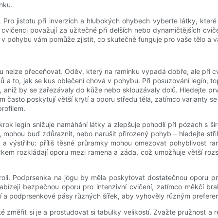
nku.
Pro jistotu při inverzích a hlubokých ohybech vyberte látky, kter
í cvičenci považují za užitečné při delších nebo dynamičtějších cvi
 v pohybu vám pomůže zjistit, co skutečně funguje pro vaše tělo a va
 nelze přeceňovat. Oděv, který na ramínku vypadá dobře, ale při cv
í švů a to, jak se kus oblečení chová v pohybu. Při posuzování legín
niž by se zařezávaly do kůže nebo sklouzávaly dolů. Hledejte prvk
často poskytují větší krytí a oporu středu těla, zatímco variant
rofilem.
rok legín snižuje namáhání látky a zlepšuje pohodlí při pózách s ši
, mohou buď zdůraznit, nebo narušit přirozený pohyb – hledejte střih
a výstřihu: příliš těsné průramky mohou omezovat pohyblivost ra
em rozkládají oporu mezi ramena a záda, což umožňuje větší rozs
roli. Podprsenka na jógu by měla poskytovat dostatečnou oporu pro 
bízejí bezpečnou oporu pro intenzivní cvičení, zatímco měkčí bra
ání a podprsenkové pásy různých šířek, aby vyhověly různým prefer
ežité změřit si je a prostudovat si tabulky velikostí. Zvažte pružnos