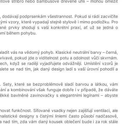
iontové stříbro nebo bambusové dřevěné uhlí – mohou omezit
, dodávají podprsenkám všestrannost. Pokud si rádi zacvičíte
nými vzory, které vypadají stejně stylově i mimo podložku. Pro
ané prvky shodují s vaší konkrétní praxí, ať už se jedná o
ědomí během pohybu.
naladit vás na vědomý pohyb. Klasické neutrální barvy – černá,
ívavé, pokud jde o viditelnost potu a odolnost vůči skvrnám.
ch, když se raději vyjadřujete odvážněji. Umístění vzorů je
lete se nad tím, jak daný design ladí s vaší úrovní pohodlí a
d. Sety, které se bezproblémově sladí barvou a látkou, vám
ání a kombinování však funguje dobře i v případě, že dáváte
měkké bavlněné zavinovačky s elegantními legínami – abyste
vat funkčnost. Síťované vsadky nejen zajišťují ventilaci, ale
alistické designy s čistými liniemi často působí nadčasově,
a nad tím, zda vám daný kousek oblečení bude i za rok stále