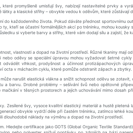
 které promyšleně umisťují švy, nabízejí nastavitelné prvky a vyrá
 látky a klasické střihy – obvykle vedou k oděvům, které zůstávají dél
ení do každodenního života. Pokud dáváte přednost sportovnímu outfi
ro ty, kteří se účastní formálnějších akcí po tréninku, mohou kousky
edku si vyberte barvy a střihy, které vám dodají sílu a zajistí, že
nost, vlastnosti a dopad na životní prostředí. Různé tkaniny mají od
 nebo oděvy se speciální úpravou mohou vyžadovat šetrné cykly 
st odvádět vlhkost, prodyšnost a účinnost protizápachových úprav
tví octa v máchacím cyklu, které pomůže odstranit zápach a zbytky.
 může narušit elastická vlákna a snížit schopnost oděvu se zotavit
tu a barvu. Drobné problémy – sešívání švů nebo opětovné připevně
í se mačkání v těsných prostorech a jejich uchovávání mimo dosah p
tky. Zesílené švy, vysoce kvalitní elastický materiál a hustě pletená
egenerací obvykle vydrží déle při častém tréninku, zatímco lehké 
ili dlouhodobé náklady na výměnu a dopad na životní prostředí.
iem. Hledejte certifikace jako GOTS (Global Organic Textile Standar
 nylon nebo polyester snižují poptávku po zdrojích na bázi pane