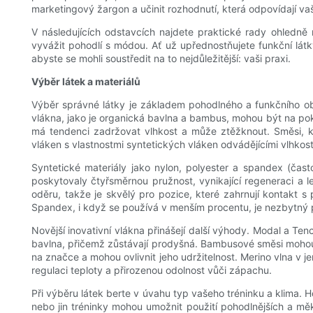
marketingový žargon a učinit rozhodnutí, která odpovídají vaš
V následujících odstavcích najdete praktické rady ohledně 
vyvážit pohodlí s módou. Ať už upřednostňujete funkční látky
abyste se mohli soustředit na to nejdůležitější: vaši praxi.
Výběr látek a materiálů
Výběr správné látky je základem pohodlného a funkčního oble
vlákna, jako je organická bavlna a bambus, mohou být na poko
má tendenci zadržovat vlhkost a může ztěžknout. Směsi, kte
vláken s vlastnostmi syntetických vláken odvádějícími vlhkost
Syntetické materiály jako nylon, polyester a spandex (čas
poskytovaly čtyřsměrnou pružnost, vynikající regeneraci a 
oděru, takže je skvělý pro pozice, které zahrnují kontakt s
Spandex, i když se používá v menším procentu, je nezbytný 
Novější inovativní vlákna přinášejí další výhody. Modal a Tenc
bavlna, přičemž zůstávají prodyšná. Bambusové směsi mohou b
na značce a mohou ovlivnit jeho udržitelnost. Merino vlna v 
regulaci teploty a přirozenou odolnost vůči zápachu.
Při výběru látek berte v úvahu typ vašeho tréninku a klima. 
nebo jin tréninky mohou umožnit použití pohodlnějších a měkč