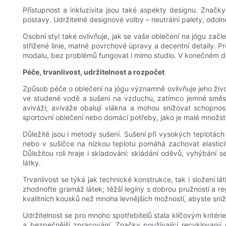
Přístupnost a inkluzivita jsou také aspekty designu. Značky,
postavy. Udržitelné designové volby – neutrální palety, odolné
Osobní styl také ovlivňuje, jak se vaše oblečení na jógu začl
střižené linie, matné povrchové úpravy a decentní detaily. P
modalu, bez problémů fungovat i mimo studio. V konečném důsl
Péče, trvanlivost, udržitelnost a rozpočet
Způsob péče o oblečení na jógu významně ovlivňuje jeho život
ve studené vodě a sušení na vzduchu, zatímco jemné směsi
aviváží; aviváže obalují vlákna a mohou snižovat schopno
sportovní oblečení nebo domácí potřeby, jako je malé množs
Důležité jsou i metody sušení. Sušení při vysokých teplotách
nebo v sušičce na nízkou teplotu pomáhá zachovat elastici
Důležitou roli hraje i skladování: skládání oděvů, vyhýbán
látky.
Trvanlivost se týká jak technické konstrukce, tak i složení lá
zhodnoťte gramáž látek; těžší legíny s dobrou pružností a r
kvalitních kousků než mnoha levnějších možností, abyste sníž
Udržitelnost se pro mnoho spotřebitelů stala klíčovým kritér
a bezpečnější zpracování. Značky používající recyklovaný