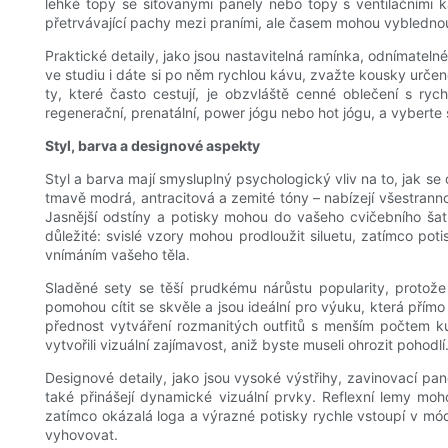
lehké topy se síťovanými panely nebo topy s ventilačními 
přetrvávající pachy mezi praními, ale časem mohou vyblednout
Praktické detaily, jako jsou nastavitelná ramínka, odnímate
ve studiu i dáte si po něm rychlou kávu, zvažte kousky určené
ty, které často cestují, je obzvláště cenné oblečení s ry
regenerační, prenatální, power jógu nebo hot jógu, a vyberte
Styl, barva a designové aspekty
Styl a barva mají smysluplný psychologický vliv na to, jak se
tmavě modrá, antracitová a zemité tóny – nabízejí všestrann
Jasnější odstíny a potisky mohou do vašeho cvičebního šatn
důležité: svislé vzory mohou prodloužit siluetu, zatímco pot
vnímáním vašeho těla.
Sladěné sety se těší prudkému nárůstu popularity, protože
pomohou cítit se skvěle a jsou ideální pro výuku, která př
přednost vytváření rozmanitých outfitů s menším počtem ku
vytvořili vizuální zajímavost, aniž byste museli ohrozit pohodlí
Designové detaily, jako jsou vysoké výstřihy, zavinovací pan
také přinášejí dynamické vizuální prvky. Reflexní lemy moh
zatímco okázalá loga a výrazné potisky rychle vstoupí v mó
vyhovovat.