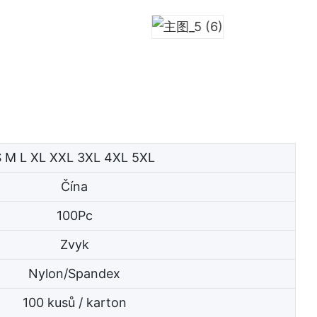
S M L XL XXL 3XL 4XL 5XL
Čína
100Pc
Zvyk
Nylon/Spandex
100 kusů / karton