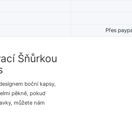
Přes payp
vací Šňůrkou
s
 designem boční kapsy,
velmi pěkně, pokud
davky, můžete nám