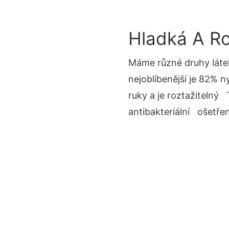
Hladká A Ro
Máme různé druhy láte
nejoblíbenější je 82% 
ruky a je roztažitelný
antibakteriální ošetřen