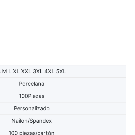
S M L XL XXL 3XL 4XL 5XL
Porcelana
100Piezas
Personalizado
Nailon/Spandex
100 piezas/cartón