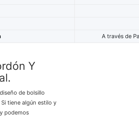
n
A través de P
ordón Y
al.
iseño de bolsillo
i tiene algún estilo y
o y podemos