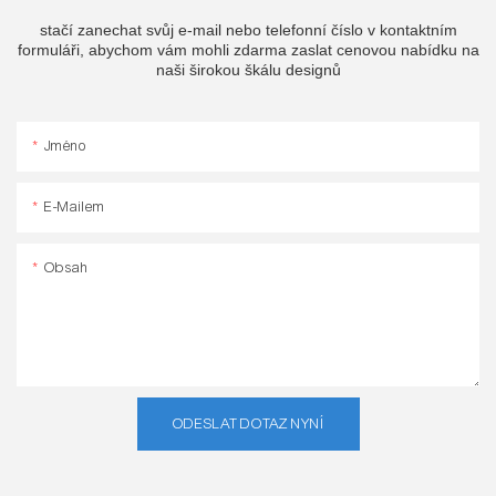
stačí zanechat svůj e-mail nebo telefonní číslo v kontaktním
formuláři, abychom vám mohli zdarma zaslat cenovou nabídku na
naši širokou škálu designů
Jméno
E-Mailem
Obsah
ODESLAT DOTAZ NYNÍ