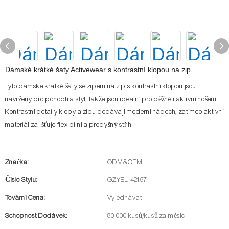
Dámské krátké šaty Activewear s kontrastní klopou na zip
Tyto dámské krátké šaty se zipem na zip s kontrastní klopou jsou
navrženy pro pohodlí a styl, takže jsou ideální pro běžné i aktivní nošení.
Kontrastní detaily klopy a zipu dodávají moderní nádech, zatímco aktivní
materiál zajišťuje flexibilní a prodyšný střih.
Značka:
ODM&OEM
Číslo Stylu:
GZYEL-42157
Tovární Cena:
Vyjednávat
Schopnost Dodávek:
80 000 kusů/kusů za měsíc