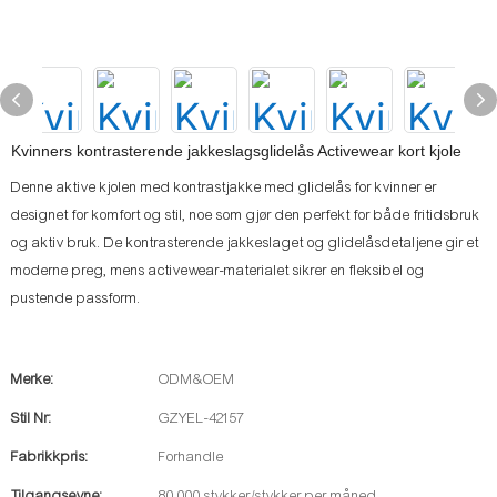
Kvinners kontrasterende jakkeslagsglidelås Activewear kort kjole
Denne aktive kjolen med kontrastjakke med glidelås for kvinner er
designet for komfort og stil, noe som gjør den perfekt for både fritidsbruk
og aktiv bruk. De kontrasterende jakkeslaget og glidelåsdetaljene gir et
moderne preg, mens activewear-materialet sikrer en fleksibel og
pustende passform.
Merke:
ODM&OEM
Stil Nr:
GZYEL-42157
Fabrikkpris:
Forhandle
Tilgangsevne:
80 000 stykker/stykker per måned