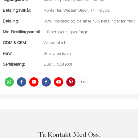
Betalingsvilkår:
Kontanter, Western Union, T/T, Paypal
Betaling:
30% innskudd og balanse 70% betalinger før frakt
Min. Bestillingsantall:
100 sett per stil per farge
ODM & OEM:
Akseptabelt
Havn:
Shenzhen havn
Sertifisering:
BSCI , ISO19001
Ta Kontakt Med Oss.