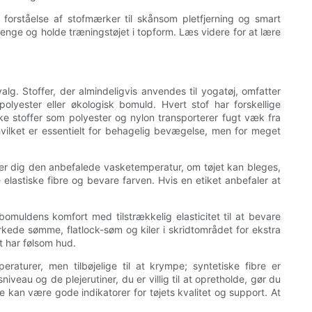
forståelse af stofmærker til skånsom pletfjerning og smart
nge og holde træningstøjet i topform. Læs videre for at lære
g. Stoffer, der almindeligvis anvendes til yogatøj, omfatter
lyester eller økologisk bomuld. Hvert stof har forskellige
e stoffer som polyester og nylon transporterer fugt væk fra
vilket er essentielt for behagelig bevægelse, men for meget
tæller dig den anbefalede vasketemperatur, om tøjet kan bleges,
lastiske fibre og bevare farven. Hvis en etiket anbefaler at
muldens komfort med tilstrækkelig elasticitet til at bevare
ærkede sømme, flatlock-søm og kiler i skridtområdet for ekstra
et har følsom hud.
aturer, men tilbøjelige til at krympe; syntetiske fibre er
iveau og de plejerutiner, du er villig til at opretholde, gør du
e kan være gode indikatorer for tøjets kvalitet og support. At