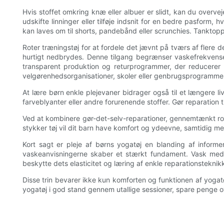
Hvis stoffet omkring knæ eller albuer er slidt, kan du overv
udskifte linninger eller tilføje indsnit for en bedre pasform
kan laves om til shorts, pandebånd eller scrunchies. Tanktoppe
Roter træningstøj for at fordele det jævnt på tværs af flere de
hurtigt nedbrydes. Denne tilgang begrænser vaskefrekvense
transparent produktion og returprogrammer, der reducerer mi
velgørenhedsorganisationer, skoler eller genbrugsprogrammer
At lære børn enkle plejevaner bidrager også til et længere li
farveblyanter eller andre forurenende stoffer. Gør reparation ti
Ved at kombinere gør-det-selv-reparationer, gennemtænkt rot
stykker tøj vil dit barn have komfort og ydeevne, samtidig med
Kort sagt er pleje af børns yogatøj en blanding af infor
vaskeanvisningerne skaber et stærkt fundament. Vask med 
beskytte dets elasticitet og læring af enkle reparationsteknikke
Disse trin bevarer ikke kun komforten og funktionen af ​​yo
yogatøj i god stand gennem utallige sessioner, spare penge ov