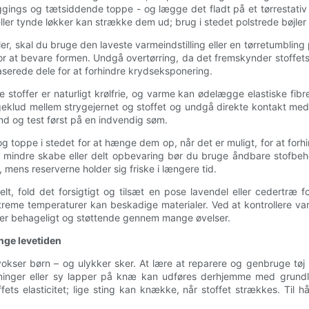
eggings og tætsiddende toppe - og lægge det fladt på et tørrestativ 
er tynde løkker kan strække dem ud; brug i stedet polstrede bøjler el
ler, skal du bruge den laveste varmeindstilling eller en tørretumbling
t for at bevare formen. Undgå overtørring, da det fremskynder stoff
aserede dele for at forhindre krydseksponering.
e stoffer er naturligt krølfrie, og varme kan ødelægge elastiske fi
ygeklud mellem strygejernet og stoffet og undgå direkte kontakt me
and og test først på en indvendig søm.
og toppe i stedet for at hænge dem op, når det er muligt, for at fo
l mindre skabe eller delt opbevaring bør du bruge åndbare stofbeho
 mens reserverne holder sig friske i længere tid.
elt, fold det forsigtigt og tilsæt en pose lavendel eller cedertræ
ekstreme temperaturer kan beskadige materialer. Ved at kontroller
bliver behageligt og støttende gennem mange øvelser.
nge levetiden
kser børn – og ulykker sker. At lære at reparere og genbruge tøj 
linninger eller sy lapper på knæ kan udføres derhjemme med grund
fets elasticitet; lige sting kan knække, når stoffet strækkes. Til