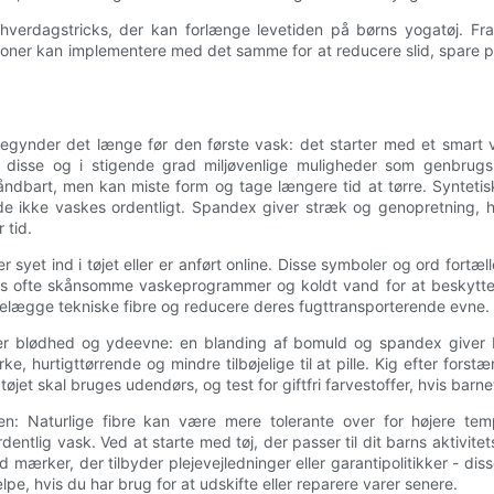
hverdagstricks, der kan forlænge levetiden på børns yogatøj. Fra 
oner kan implementere med det samme for at reducere slid, spare pe
gynder det længe før den første vask: det starter med et smart val
f disse og i stigende grad miljøvenlige muligheder som genbrugspo
dbart, men kan miste form og tage længere tid at tørre. Syntetisk
de ikke vaskes ordentligt. Spandex giver stræk og genopretning, h
 tid.
 er syet ind i tøjet eller er anført online. Disse symboler og ord for
ales ofte skånsomme vaskeprogrammer og koldt vand for at beskytte e
 belægge tekniske fibre og reducere deres fugttransporterende evne.
er blødhed og ydeevne: en blanding af bomuld og spandex giver bo
, hurtigttørrende og mindre tilbøjelige til at pille. Kig efter forst
tøjet skal bruges udendørs, og test for giftfri farvestoffer, hvis barn
n: Naturlige fibre kan være mere tolerante over for højere temper
ntlig vask. Ved at starte med tøj, der passer til dit barns aktivitetsn
mærker, der tilbyder plejevejledninger eller garantipolitikker - diss
, hvis du har brug for at udskifte eller reparere varer senere.