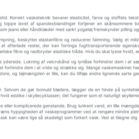
id. Korrekt vasketeknik bevarer elasticitet, farve og stoffets teks
g toppe lavet af spandexblandinger fortjener en skånsommere beha
om jeans eller håndklæder med sarkt yogatøj fremskynder pilling og f
pning, beskytter elastanfibre og reducerer falmning. Vælg et mildt,
en at efterlade rester, der kan forringe fugttransporterende ege
tetiske fibre og nedbryder elastiske tråde. Hvis du skal lysne hvidt,
 yderside. Lukning af velcrobånd og lynlåse forhindrer dem i at sætt
forhindre dem i at vride og strække sig. Mange vaskemaskiner har 
tore, og tøjmængden er lille, kan du tilføje andre lignende sarte 
iler. Selvom de gør bomuld blødere, lægger de en hinde på syntetis
e hvid eddike i skyllecyklussen; det fungerer som et naturligt skyllem
de eller komplicerede genstande. Brug lunkent vand, en lille mængde 
Begræns hyppigheden af ​​vaskeprogrammer ved at rengøre mindre plet
 vask kan være lige så skadeligt som forkert vask. Ved at tilegne dig