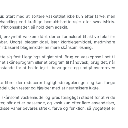
tur. Start med at sortere vasketøjet ikke kun efter farve, men
ndling end kraftige bomuldshættetrøjer eller sweatshirts.
riktionsskader, så hold dem adskilt.
 enzymfrit vaskemiddel, der er formuleret til aktive tekstiler
nskaber. Undgå blegemiddel, især klorblegemiddel, medmindre
 er iltbaseret blegemiddel en mere skånsom løsning.
e sig fast i leggings af glat stof. Brug en vaskepose i net til
et skåneprogram eller et program til håndvask; brug det, når
genstande for at holde tøjet i bevægelse og undgå overdreven
ke fibre, der reducerer fugtighedsreguleringen og kan fange
iddel uden rester og hjælper med at neutralisere lugte.
skånsomt vaskemiddel og pres forsigtigt i stedet for at vride
ter, når det er passende, og vask kun efter flere anvendelser,
 disse vaner bevares stræk, farve og funktion, så yogatøjet er