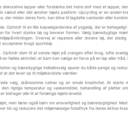
eje dekorative lapper eller forstærke det indre stof med et lapper
, hvis vækst eller slid ændrer tøjets pasform. Upcycling er en anden
, der mister deres form, kan blive til lagdelte camisoler eller kombi
le. Opfordr til en lille kapselgarderobe af yogatøj, der er behageligt
n for hvert stykke tøj og bevarer formen. Vælg bæredygtige mærke
ljøpåvirkningen. Overvej at reparere eller donere tøj, der stadig
 accepterer brugt sportstøj.
v. Opfordr dem til at vende tøjet på vrangen efter brug, lufte svedi
l en fælles aktivitet: et barn kan vælge en farve på en lap eller tråd,
ation og bæredygtige indkøbsvalg sparer du både penge og reducerer
 at det lever op til miljøbevidste værdier.
merede valg, skånsomme rutiner og en smule kreativitet. At star
den rigtige temperatur og vaskemiddel, behandling af pletter omg
r bidrager alle til at forlænge tøjets levetid.
gatøjet, men lærer også børn om ansvarlighed og bæredygtighed. Med 
er tid og reducere det miljømæssige fodaftryk fra deres aktive livsst