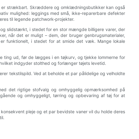
, der er strækbart. Skræddere og omklædningsbutikker kan også
 kreativ mulighed: leggings med små, ikke-reparerbare defekter
neres til legende patchwork-projekter.
 og slidstærkt, i stedet for en stor mængde billigere varer, der
r, når det er muligt – dem, der bruger genbrugsmaterialer,
 er funktionelt, i stedet for at smide det væk. Mange lokale
ge ting ud, før de lægges i en tøjkurv, og tjekke lommerne for
 hvilket indgyder stolthed og forlænger tøjets levetid.
 tekstilspild. Ved at beholde et par pålidelige og velholdte
te med det rigtige stofvalg og omhyggelig opmærksomhed på
ående og omhyggeligt, tørring og opbevaring af tøj for at
konsekvent pleje og et par bevidste vaner vil du holde deres
il.