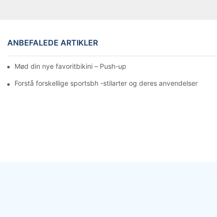
ANBEFALEDE ARTIKLER
Mød din nye favoritbikini – Push-up top og flatterende højtskårn
Forstå forskellige sportsbh -stilarter og deres anvendelser