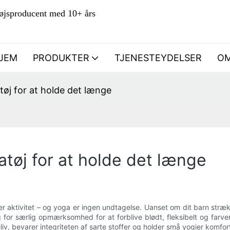
støjsproducent med 10+ års
JEM
PRODUKTER
TJENESTEYDELSER
OM
tøj for at holde det længe
tøj for at holde det længe
er aktivitet – og yoga er ingen undtagelse. Uanset om dit barn strækk
for særlig opmærksomhed for at forblive blødt, fleksibelt og farve
lieliv, bevarer integriteten af ​​sarte stoffer og holder små yogier komfo