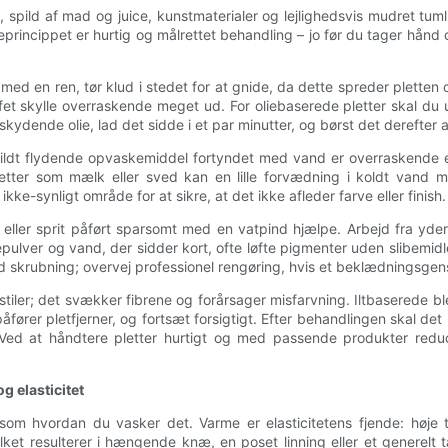
spild af mad og juice, kunstmaterialer og lejlighedsvis mudret tumli
rincippet er hurtig og målrettet behandling – jo før du tager hånd o
 en ren, tør klud i stedet for at gnide, da dette spreder pletten og 
ffet skylle overraskende meget ud. For oliebaserede pletter skal du
kydende olie, lad det sidde i et par minutter, og børst det derefter af
mildt flydende opvaskemiddel fortyndet med vand er overraskende ef
 pletter som mælk eller sved kan en lille forvædning i koldt van
 ikke-synligt område for at sikre, at det ikke afleder farve eller finish.
 eller sprit påført sparsomt med en vatpind hjælpe. Arbejd fra yde
pulver og vand, der sidder kort, ofte løfte pigmenter uden slibemidl
rubning; overvej professionel rengøring, hvis et beklædningsgensta
ler; det svækker fibrene og forårsager misfarvning. Iltbaserede bleg
åfører pletfjerner, og fortsæt forsigtigt. Efter behandlingen skal det 
Ved at håndtere pletter hurtigt og med passende produkter reduc
g elasticitet
 som hvordan du vasker det. Varme er elasticitetens fjende: høj
lket resulterer i hængende knæ, en poset linning eller et generelt 