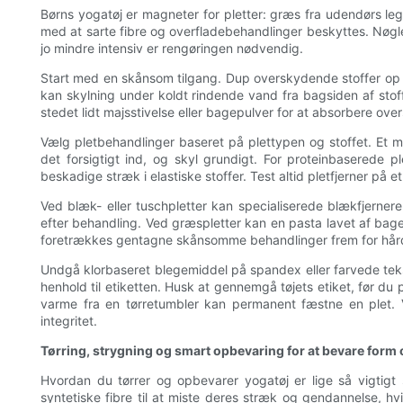
Børns yogatøj er magneter for pletter: græs fra udendørs leg, 
med at sarte fibre og overfladebehandlinger beskyttes. Nøglep
jo mindre intensiv er rengøringen nødvendig.
Start med en skånsom tilgang. Dup overskydende stoffer op med
kan skylning under koldt rindende vand fra bagsiden af ​​sto
stedet lidt majsstivelse eller bagepulver for at absorbere overs
Vælg pletbehandlinger baseret på plettypen og stoffet. Et 
det forsigtigt ind, og skyl grundigt. For proteinbaserede
beskadige stræk i elastiske stoffer. Test altid pletfjerner på et
Ved blæk- eller tuschpletter kan specialiserede blækfjernere
efter behandling. Ved græspletter kan en pasta lavet af bage
foretrækkes gentagne skånsomme behandlinger frem for hård sk
Undgå klorbaseret blegemiddel på spandex eller farvede teksti
henhold til etiketten. Husk at gennemgå tøjets etiket, før du p
varme fra en tørretumbler kan permanent fæstne en plet. 
integritet.
Tørring, strygning og smart opbevaring for at bevare form o
Hvordan du tørrer og opbevarer yogatøj er lige så vigtigt
syntetiske fibre til at miste deres stræk og gendannelse, hvi