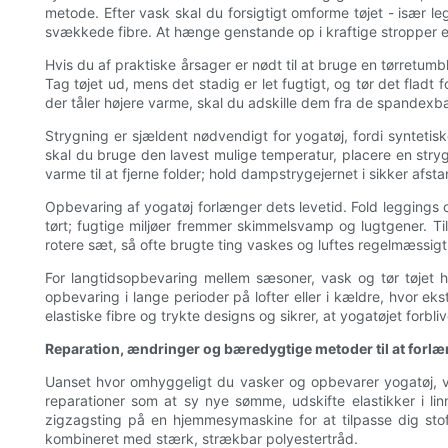
metode. Efter vask skal du forsigtigt omforme tøjet - især l
svækkede fibre. At hænge genstande op i kraftige stropper ell
Hvis du af praktiske årsager er nødt til at bruge en tørretumb
Tag tøjet ud, mens det stadig er let fugtigt, og tør det flad
der tåler højere varme, skal du adskille dem fra de spandexb
Strygning er sjældent nødvendigt for yogatøj, fordi syntetisk
skal du bruge den lavest mulige temperatur, placere en str
varme til at fjerne folder; hold dampstrygejernet i sikker afst
Opbevaring af yogatøj forlænger dets levetid. Fold leggings 
tørt; fugtige miljøer fremmer skimmelsvamp og lugtgener. Ti
rotere sæt, så ofte brugte ting vaskes og luftes regelmæssigt,
For langtidsopbevaring mellem sæsoner, vask og tør tøjet h
opbevaring i lange perioder på lofter eller i kældre, hvor 
elastiske fibre og trykte designs og sikrer, at yogatøjet for
Reparation, ændringer og bæredygtige metoder til at forlæ
Uanset hvor omhyggeligt du vasker og opbevarer yogatøj, vo
reparationer som at sy nye sømme, udskifte elastikker i 
zigzagsting på en hjemmesymaskine for at tilpasse dig stof
kombineret med stærk, strækbar polyestertråd.