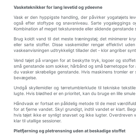
Vasketeknikker for lang levetid og ydeevne
Vask er den hyppigste handling, der påvirker yogatøjets levet
også efter stoftype og snavsniveau. Sarte yogaleggings o
Kombination af meget teksturerede eller slidende genstande s
Brug koldt vand til det meste træningstøj; det minimerer krym
eller sarte stoffer. Disse vaskemidler rengør effektivt ud
vaskeanvisningen udtrykkeligt tillader det - klor angriber syn
Vend tøjet på vrangen for at beskytte tryk, logoer og stoffets
små genstande som sokker, hårbånd og små børnetoppe for at 
du vasker skrøbelige genstande. Hvis maskinens tromler er s
bevægelse.
Undgå skyllemidler og tørretumblerklude til tekniske tekst
lugte. Hvis blødhed er en prioritet, kan du bruge en lille smul
Håndvask er fortsat en pålidelig metode til de mest værdiful
for at fjerne vandet. Skyl grundigt, indtil vandet er klart. 
hvis tøjet ikke er synligt snavset og ikke lugter. Overdreven
klar til utallige sessioner.
Pletfjerning og pletrensning uden at beskadige stoffet