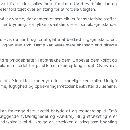
væk fra direkte sollys for at forhindre UV-drevet falmning og
ler fold tøjet over en stang for at fordele vægten.
 på lav varme, der er mærket som sikker for syntetiske stoffer.
ets nedbrydning. For tykke sweatshirts eller bomuldsgenstande,
bre. Hvis du har brug for at glatte et beklædningsgenstand ud,
d logoer eller tryk. Damp kan være mere skånsom end direkte
rhindre tyngdekraften i at strække dem. Opbevar dem køligt og
ldere i stedet for plastik, som kan opfange fugt. Overvej at
 for at afskrække skadedyr uden skadelige kemikalier. Undgå
e varme, fugtighed og opbevaringsmetoder beskytter du sømme,
kan forlænge dets levetid betydeligt og reducere spild. Små
læggende syfærdigheder og -værktøj. Brug stræksting eller
 håndsyning skal du vælge en strækvenlig sting som bagsting