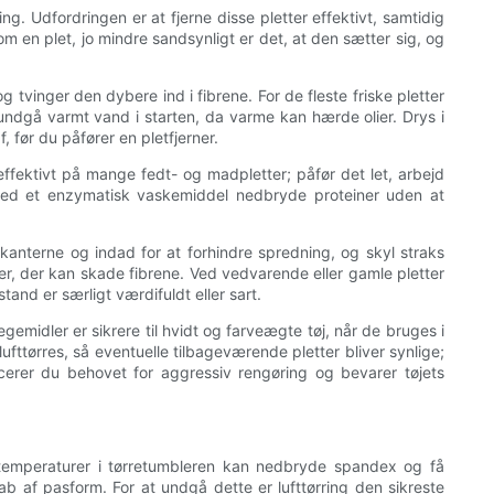
ng. Udfordringen er at fjerne disse pletter effektivt, samtidig
m en plet, jo mindre sandsynligt er det, at den sætter sig, og
tvinger den dybere ind i fibrene. For de fleste friske pletter
 undgå varmt vand i starten, da varme kan hærde olier. Drys i
, før du påfører en pletfjerner.
fektivt på mange fedt- og madpletter; påfør det let, arbejd
d med et enzymatisk vaskemiddel nedbryde proteiner uden at
rkanterne og indad for at forhindre spredning, og skyl straks
er, der kan skade fibrene. Ved vedvarende eller gamle pletter
nd er særligt værdifuldt eller sart.
emidler er sikrere til hvidt og farveægte tøj, når de bruges i
lufttørres, så eventuelle tilbageværende pletter bliver synlige;
erer du behovet for aggressiv rengøring og bevarer tøjets
e temperaturer i tørretumbleren kan nedbryde spandex og få
tab af pasform. For at undgå dette er lufttørring den sikreste