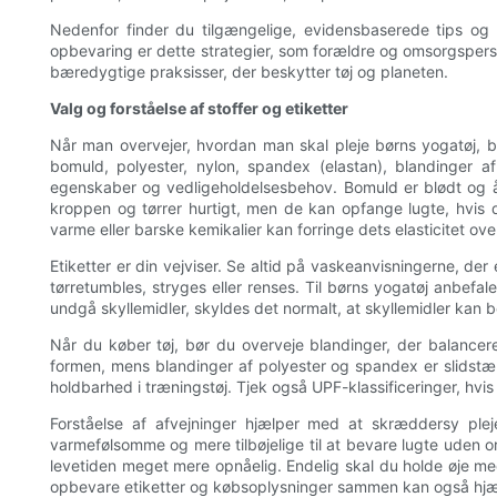
Nedenfor finder du tilgængelige, evidensbaserede tips og 
opbevaring er dette strategier, som forældre og omsorgspers
bæredygtige praksisser, der beskytter tøj og planeten.
Valg og forståelse af stoffer og etiketter
Når man overvejer, hvordan man skal pleje børns yogatøj, be
bomuld, polyester, nylon, spandex (elastan), blandinger a
egenskaber og vedligeholdelsesbehov. Bomuld er blødt og ån
kroppen og tørrer hurtigt, men de kan opfange lugte, hvis 
varme eller barske kemikalier kan forringe dets elasticitet over
Etiketter er din vejviser. Se altid på vaskeanvisningerne, der
tørretumbles, stryges eller renses. Til børns yogatøj anbef
undgå skyllemidler, skyldes det normalt, at skyllemidler kan
Når du køber tøj, bør du overveje blandinger, der balancer
formen, mens blandinger af polyester og spandex er slidstærke
holdbarhed i træningstøj. Tjek også UPF-klassificeringer, hvis 
Forståelse af afvejninger hjælper med at skræddersy pleje
varmefølsomme og mere tilbøjelige til at bevare lugte uden orde
levetiden meget mere opnåelig. Endelig skal du holde øje med 
opbevare etiketter og købsoplysninger sammen kan også hjælpe