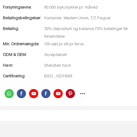
Forsyningsevne:
80.000 styk/stykker pr. måned
Betalingsbetingelser:
Kontanter, Western Union, T/T, Paypal
Betaling:
30% depositum og balance 70% betalinger før
forsendelse
Min. Ordremængde:
100 sæt pr stil pr farve
ODM & OEM:
Acceptabelt
Havn:
Shenzhen havn
Certificering:
BSCI , ISO19001