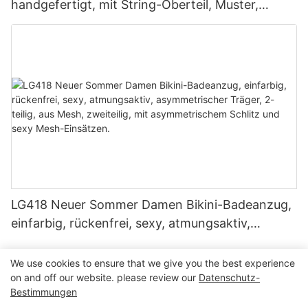
handgefertigt, mit String-Oberteil, Muster,
doppelt gefüttert, nahtlos, trägerlos, Kordelzug
LG418 Neuer Sommer Damen Bikini-Badeanzug,
einfarbig, rückenfrei, sexy, atmungsaktiv,
asymmetrischer Träger, 2-teilig, aus Mesh,
zweiteilig, mit asymmetrischem Schlitz und sexy
We use cookies to ensure that we give you the best experience
on and off our website. please review our
Datenschutz-
Mesh-Einsätzen.
Bestimmungen
Copyright © 2026 Dongguan Lanteng Sports Products Co.,