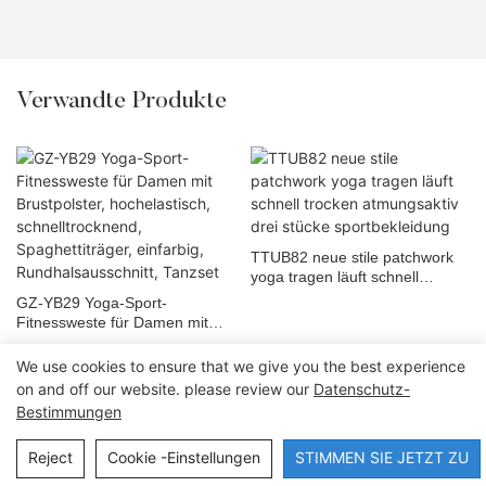
Verwandte Produkte
TTUB82 neue stile patchwork
yoga tragen läuft schnell
trocken atmungsaktiv drei
GZ-YB29 Yoga-Sport-
stücke sportbekleidung
Fitnessweste für Damen mit
Brustpolster, hochelastisch,
schnelltrocknend,
We use cookies to ensure that we give you the best experience
Spaghettiträger, einfarbig,
on and off our website. please review our
Datenschutz-
Rundhalsausschnitt, Tanzset
Bestimmungen
Copyright © 2026 Dongguan Lanteng Sports Products Co., Ltd. |
Sitemap∣Datenschutzerklärung
Reject
Cookie -Einstellungen
STIMMEN SIE JETZT ZU