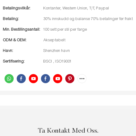
Betalingsvilkår:
Kontanter, Western Union, T/T, Paypal
Betaling:
30% innskudd og balanse 70% betalinger før frakt
Min. Bestillingsantall:
100 sett per stil per farge
ODM & OEM:
Akseptabelt
Havn:
Shenzhen havn
Sertifisering:
BSCI , ISO19001
Ta Kontakt Med Oss.