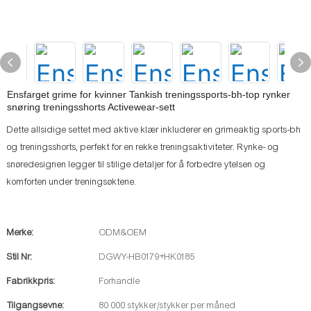
Ensfarget grime for kvinner Tankish treningssports-bh-top rynker
snøring treningsshorts Activewear-sett
Dette allsidige settet med aktive klær inkluderer en grimeaktig sports-bh
og treningsshorts, perfekt for en rekke treningsaktiviteter. Rynke- og
snøredesignen legger til stilige detaljer for å forbedre ytelsen og
komforten under treningsøktene.
Merke:
ODM&OEM
Stil Nr:
DGWY-HB0179+HK0185
Fabrikkpris:
Forhandle
Tilgangsevne:
80 000 stykker/stykker per måned