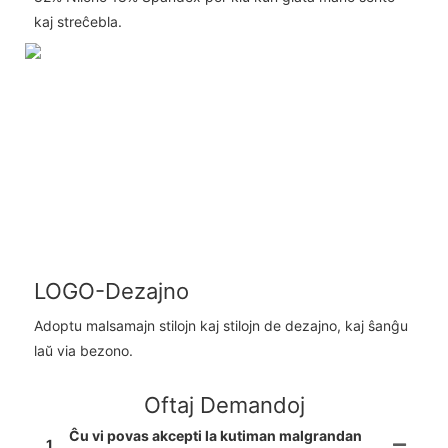
kaj streĉebla.
LOGO-Dezajno
Adoptu malsamajn stilojn kaj stilojn de dezajno, kaj ŝanĝu
laŭ via bezono.
Oftaj Demandoj
Ĉu vi povas akcepti la kutiman malgrandan
1