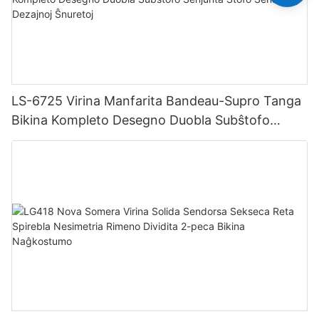
LS-6725 Virina Manfarita Bandeau-Supro Tanga
Bikina Kompleto Desegno Duobla Subŝtofo
Senjunta Ŝtofo Senŝeklaj Dezajnoj Ŝnuretoj