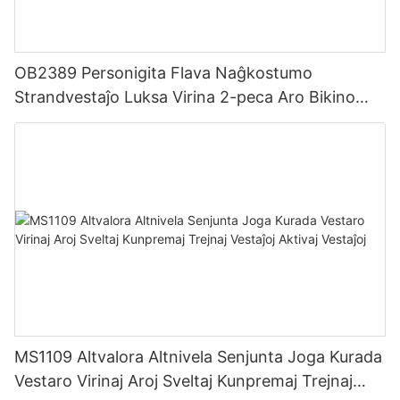
OB2389 Personigita Flava Naĝkostumo
Strandvestaĵo Luksa Virina 2-peca Aro Bikino
Strandvestaĵo por Virinoj
MS1109 Altvalora Altnivela Senjunta Joga Kurada
Vestaro Virinaj Aroj Sveltaj Kunpremaj Trejnaj