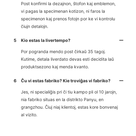
Post konfirmi la dezajnon, ŝtofon kaj emblemon,
vi pagas la specimenan kotizon, ni faros la
specimenon kaj prenos fotojn por ke vi kontrolu
ĉiujn detalojn.
5
Kio estas la livertempo?
Por pogranda mendo post ĉirkaŭ 35 tagoj.
Kutime, detala liverdato devas esti decidita laŭ
produktsezono kaj menda kvanto.
6
Ĉu vi estas fabriko? Kie troviĝas vi fabriko?
Jes, ni specialiĝis pri ĉi tiu kampo pli ol 10 jarojn,
nia fabriko situas en la distrikto Panyu, en
grangzhou. Ĉiuj niaj klientoj, estas kore bonvenaj
al vizito.