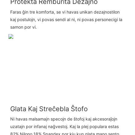
Protekta Remburita Dezajno
Faras ĝin tre komforta, se vi havas unikan dezajnostilon
kaj postulojn, vi povas sendi al ni, ni povas personecigi la
samon por vi.
Glata Kaj Streĉebla Ŝtofo
Ni havas malsamajn specojn de ŝtofoj kaj akcesoraĵojn
uzatajn por infanaj naĝvestoj. Kaj la plej populara estas
82% Nilono 18% Spandex por kiu kun glata mano sento