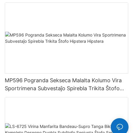
Vestaĵoj Aktivaj Vestaĵoj
MP596 Pogranda Sekseca Malalta Kolumo Vira
Sportrimena Subvestaĵo Spirebla Trikita Ŝtofo
Hipstera Hipstera