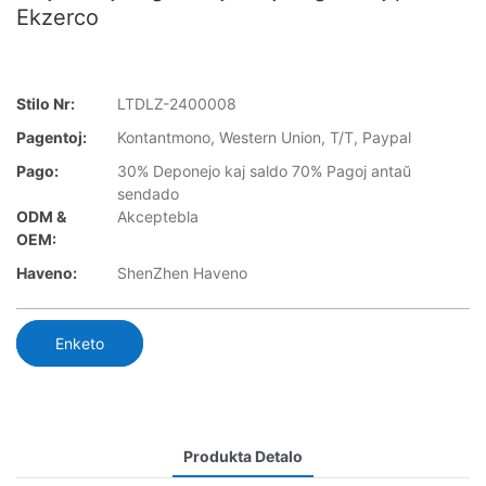
Ekzerco
Stilo Nr:
LTDLZ-2400008
Pagentoj:
Kontantmono, Western Union, T/T, Paypal
Pago:
30% Deponejo kaj saldo 70% Pagoj antaŭ
sendado
ODM &
Akceptebla
OEM:
Haveno:
ShenZhen Haveno
Enketo
Produkta Detalo