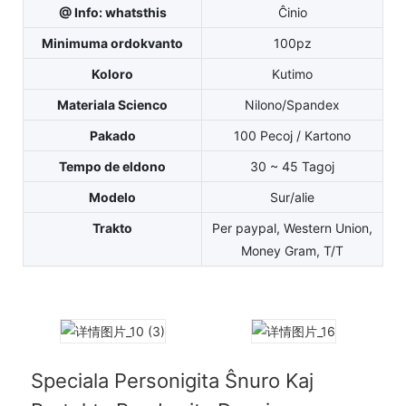
@ Info: whatsthis
Ĉinio
Minimuma ordokvanto
100pz
Koloro
Kutimo
Materiala Scienco
Nilono/Spandex
Pakado
100 Pecoj / Kartono
Tempo de eldono
30 ~ 45 Tagoj
Modelo
Sur/alie
Trakto
Per paypal, Western Union,
Money Gram, T/T
Speciala Personigita Ŝnuro Kaj