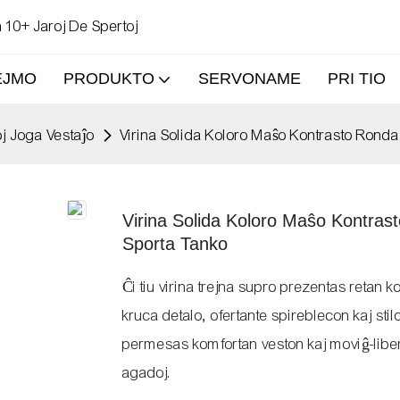
 10+ Jaroj De Spertoj
EJMO
PRODUKTO
SERVONAME
PRI TIO
oj Joga Vestaĵo
Virina Solida Koloro Maŝo Kontrasto Rond
Virina Solida Koloro Maŝo Kontra
Sporta Tanko
Ĉi tiu virina trejna supro prezentas retan
kruca detalo, ofertante spireblecon kaj sti
permesas komfortan veston kaj moviĝ-liberec
agadoj.