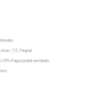
 Monato
Union, T/T, Paypal
o 70% Pagoj antaŭ sendado
oloro