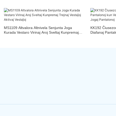
MS1109 Altvalora Altnivela Senjunta Joga
KK192 Ĉiusezona
Kurada Vestaro Virinaj Aroj Sveltaj Kunpremaj
Diafanaj Pantal
Trejnaj Vestaĵoj Aktivaj Vestaĵoj
Flankaj Streĉaj