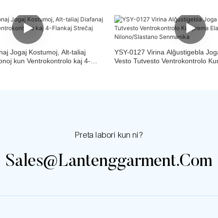
j Jogaj Kostumoj, Alt-taliaj
YSY-0127 Virina Alĝustigebla Jog
onoj kun Ventrokontrolo kaj 4-
Vesto Tutvesto Ventrokontrolo Ku
 Jogaj Pantalonoj
Sporta Nilono/Slastano Senmanik
Preta labori kun ni?
Sales@lantenggarment.com