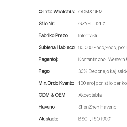
@ Info: Whatsthis:
ODM&OEM
Stilo Nr:
GZYEL-92101
Fabriko Prezo:
Intertrakti
Subtena Hableco:
80,000 Peco/Pecoj por
Pagentoj:
Kontantmono, Western 
Pago:
30% Deponejo kaj sald
Min.Ordo Kvanto:
100 aroj por stilo per k
ODM & OEM:
Akceptebla
Haveno:
ShenZhen Haveno
Atestado:
BSCI , ISO19001