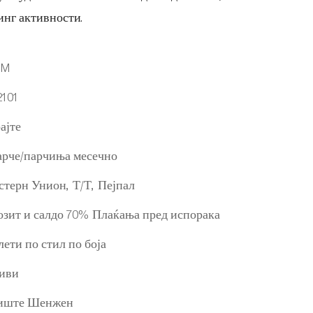
инг активности.
EM
2101
ајте
арче/парчиња месечно
стерн Унион, Т/Т, Пејпал
зит и салдо 70% Плаќања пред испорака
лети по стил по боја
иви
иште Шенжен