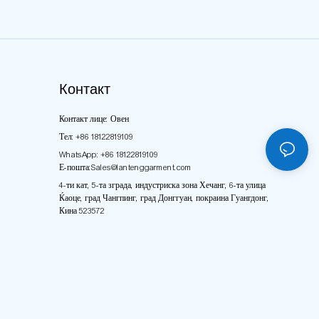
Контакт
Контакт лице: Овен
Тел: +86 18122819109
WhatsApp: +86 18122819109
Е-пошта:
Sales@lantenggarment.com
4-ти кат, 5-та зграда, индустриска зона Хечанг, 6-та улица
Ќаоце, град Чангпинг, град Донггуан, покраина Гуангдонг,
Кина 523572