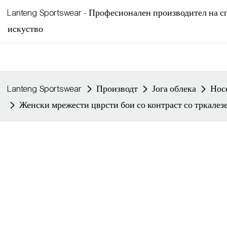
Lanteng Sportswear - Професионален производител на сп
искуство
Lanteng Sportswear
Производт
Јога облека
Носе
Женски мрежести цврсти бои со контраст со тркалезе