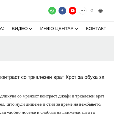
А:
ВИДЕО
ИНФО ЦЕНТАР
КОНТАКТ
онтраст со тркалезен врат Крст за обука за
одликува со мрежест контраст дизајн и тркалезен врат
дел, што нуди дишење и стил за време на вежбањето.
ува удобно носење и слобода на движење, што го