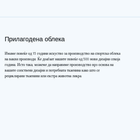
Прилагодена облека
Имаме повеќе од 15 години искуство за производство на спортска облека
на вакви производи. Ќе доаѓаат нашите повеќе од 500 нови дизајни секоја
година. Исто така, можеме да направиме производство врз основа на
вашите сопствени дизајни и потребната ткаенина како што се
рециклирани ткаенини или екстра животна ликра.