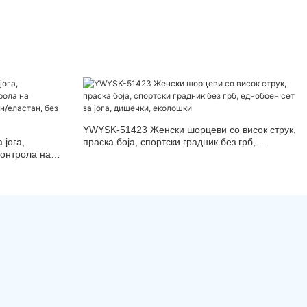
YWYSK-51423 Женски шорцеви со висок струк,
 јога,
праска боја, спортски градник без грб,
контрола на
еднобоен сет за јога, дишечки, еколошки
ајлон/еластан,