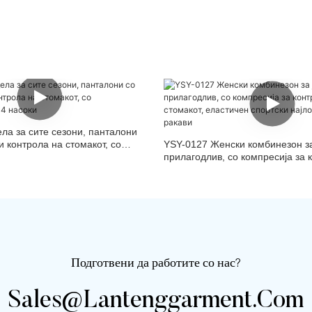
ла за сите сезони, панталони
 и контрола на стомакот, со
YSY-0127 Женски комбинезон за
о 4 насоки
прилагодлив, со компресија за 
стомакот, еластичен спортски н
без ракави
Подготвени да работите со нас?
Sales@lantenggarment.com