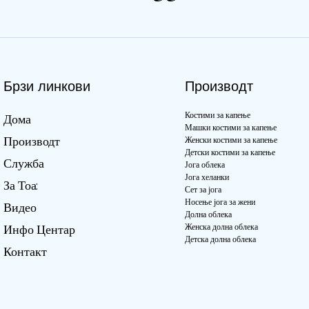
Брзи линкови
Производт
Костими за капење
Дома
Машки костими за капење
Производт
Женски костими за капење
Детски костими за капење
Служба
Јога облека
Јога хеланки
За Тоа:
Сет за јога
Носење јога за жени
Видео
Долна облека
Женска долна облека
Инфо Центар
Детска долна облека
Контакт