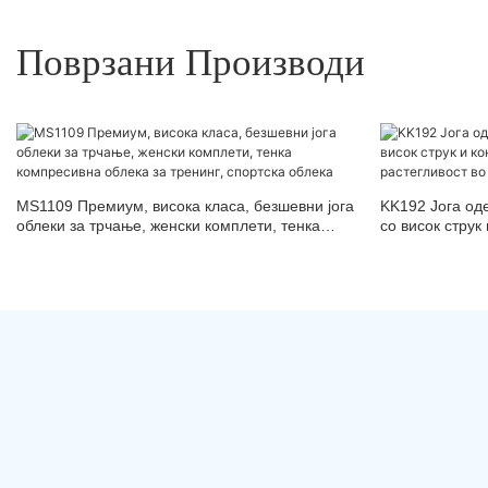
Поврзани Производи
MS1109 Премиум, висока класа, безшевни јога
KK192 Јога оде
облеки за трчање, женски комплети, тенка
со висок струк
компресивна облека за тренинг, спортска
растегливост в
облека