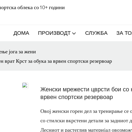
ортска облека со 10+ години
ДОМА
ПРОИЗВОДТ
СЛУЖБА
ЗА ТО
ње јога за жени
н врат Крст за обука за врвен спортски резервоар
Женски мрежести цврсти бои со к
врвен спортски резервоар
Овој женски горен дел за тренирање се 
со стилски вкрстени детали за задниот 
Лесниот и растеглив материјал овозмож