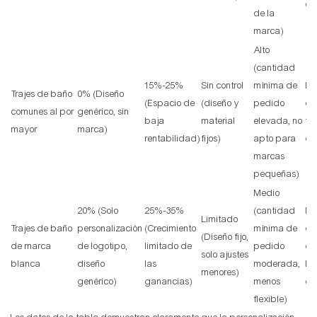
el 
de la
marca)
Alto
(cantidad
15%-25%
Sin control
mínima de
Ba
Trajes de baño
0% (Diseño
(Espacio de
(diseño y
pedido
di
comunes al por
genérico, sin
baja
material
elevada, no
fá
mayor
marca)
rentabilidad)
fijos)
apto para
de
marcas
pequeñas)
Medio
20% (Solo
25%-35%
(cantidad
Me
Limitado
Trajes de baño
personalización
(Crecimiento
mínima de
de
(Diseño fijo,
de marca
de logotipo,
limitado de
pedido
ex
solo ajustes
blanca
diseño
las
moderada,
Dé
menores)
genérico)
ganancias)
menos
con
flexible)