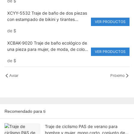
de
$
descubierta y logo en la cintura, abertura
de pierna alta junto al mar
XCYY-5532 Traje de baño de dos piezas
con estampado de bikini y tirantes
VER PRODUCTOS
ajustables para mujer
de
$
XCBAK-9020 Traje de baño ecológico de
una pieza para mujer, de moda, de color
VER PRODUCTOS
liso, de alta calidad, diseño sexy, ropa de
de
$
playa
Aviar
Próximo
Recomendado para ti
Traje de ciclismo PAS de verano para
hombre y mujer, mono corto, conjunto de