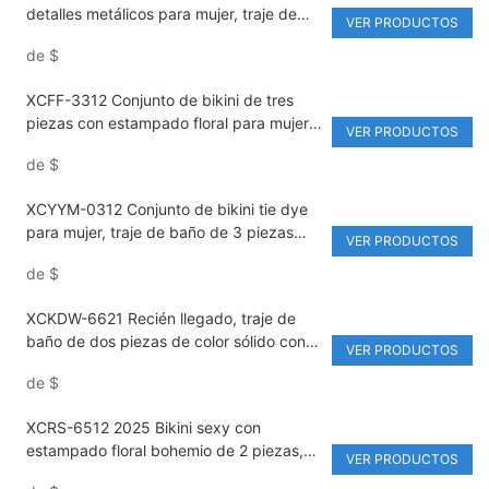
detalles metálicos para mujer, traje de
VER PRODUCTOS
baño de tres piezas con copa triangular,
de
$
perfecto para vacaciones en resorts.
XCFF-3312 Conjunto de bikini de tres
piezas con estampado floral para mujer,
VER PRODUCTOS
traje de baño sexy de dos piezas para
de
$
vacaciones en aguas termales y resorts.
XCYYM-0312 Conjunto de bikini tie dye
para mujer, traje de baño de 3 piezas
VER PRODUCTOS
con falda de malla, conjunto de bikini
de
$
brasileño de cintura alta
XCKDW-6621 Recién llegado, traje de
baño de dos piezas de color sólido con
VER PRODUCTOS
agujeros y aros de acero para playa,
de
$
bañador con relleno extraíble.
XCRS-6512 2025 Bikini sexy con
estampado floral bohemio de 2 piezas,
VER PRODUCTOS
nuevo traje de baño con espalda