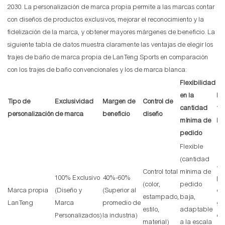
2030. La personalización de marca propia permite a las marcas contar
con diseños de productos exclusivos, mejorar el reconocimiento y la
fidelización de la marca, y obtener mayores márgenes de beneficio. La
siguiente tabla de datos muestra claramente las ventajas de elegir los
trajes de baño de marca propia de LanTeng Sports en comparación
con los trajes de baño convencionales y los de marca blanca:
Flexibilidad
en la
Me
Tipo de
Exclusividad
Margen de
Control de
cantidad
fi
personalización
de marca
beneficio
diseño
mínima de
la
pedido
Flexible
(cantidad
Al
Control total
mínima de
100% Exclusivo
40%-60%
pr
(color,
pedido
Marca propia
(Diseño y
(Superior al
ex
estampado,
baja,
LanTeng
Marca
promedio de
ge
estilo,
adaptable
Personalizados)
la industria)
co
material)
a la escala