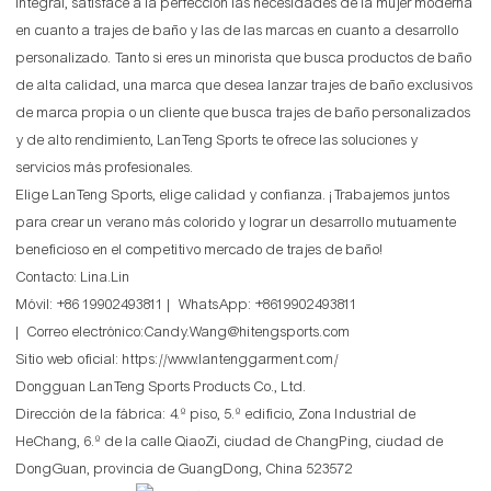
integral, satisface a la perfección las necesidades de la mujer moderna
en cuanto a trajes de baño y las de las marcas en cuanto a desarrollo
personalizado. Tanto si eres un minorista que busca productos de baño
de alta calidad, una marca que desea lanzar trajes de baño exclusivos
de marca propia o un cliente que busca trajes de baño personalizados
y de alto rendimiento, LanTeng Sports te ofrece las soluciones y
servicios más profesionales.
Elige LanTeng Sports, elige calidad y confianza. ¡Trabajemos juntos
para crear un verano más colorido y lograr un desarrollo mutuamente
beneficioso en el competitivo mercado de trajes de baño!
Contacto: Lina.Lin
Móvil: +86 19902493811 | WhatsApp: +8619902493811
| Correo electrónico:Candy.Wang@hitengsports.com
Sitio web oficial:
https://www.lantenggarment.com/
Dongguan LanTeng Sports Products Co., Ltd.
Dirección de la fábrica: 4.º piso, 5.º edificio, Zona Industrial de
HeChang, 6.º de la calle QiaoZi, ciudad de ChangPing, ciudad de
DongGuan, provincia de GuangDong, China 523572