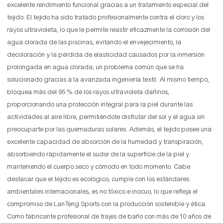
excelente rendimiento funcional gracias a un tratamiento especial del
tejido. El tejido ha sido tratado profesionalmente contra el cloro y los
rayos ultravioleta, lo que le permite resistir eficazmente la corrosión del
agua clorada de las piscinas, evitando el envejecimiento, la
decoloración y la pérdida de elasticidad causados ​​por la inmersión
prolongada en agua clorada, un problema común que se ha
solucionado gracias a la avanzada ingeniería textil. Al mismo tiempo,
bloquea más del 95 % de los rayos ultravioleta dañinos,
proporcionando una protección integral para la piel durante las
actividades al aire libre, permitiéndote disfrutar del sol y el agua sin
preocuparte por las quemaduras solares. Además, el tejido posee una
excelente capacidad de absorción de la humedad y transpiración,
absorbiendo rápidamente el sudor de la superficie de la piel y
manteniendo el cuerpo seco y cómodo en todo momento. Cabe
destacar que el tejido es ecológico, cumple con los estándares
ambientales internacionales, es no tóxico e inocuo, lo que refleja el
compromiso de LanTeng Sports con la producción sostenible y ética.
Como fabricante profesional de trajes de baño con más de 10 años de