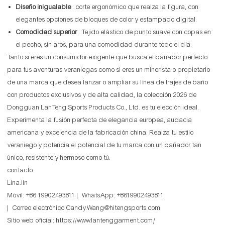
Diseño inigualable
: corte ergonómico que realza la figura, con
elegantes opciones de bloques de color y estampado digital.
Comodidad superior
: Tejido elástico de punto suave con copas en
el pecho, sin aros, para una comodidad durante todo el día.
Tanto si eres un consumidor exigente que busca el bañador perfecto
para tus aventuras veraniegas como si eres un minorista o propietario
de una marca que desea lanzar o ampliar su línea de trajes de baño
con productos exclusivos y de alta calidad, la colección 2026 de
Dongguan LanTeng Sports Products Co., Ltd. es tu elección ideal.
Experimenta la fusión perfecta de elegancia europea, audacia
americana y excelencia de la fabricación china. Realza tu estilo
veraniego y potencia el potencial de tu marca con un bañador tan
único, resistente y hermoso como tú.
contacto:
Lina.lin
Móvil: +86 19902493811 | WhatsApp: +8619902493811
| Correo electrónico:Candy.Wang@hitengsports.com
Sitio web oficial:
https://www.lantenggarment.com/