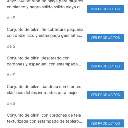
Xcyz-24035 ropa de playa para mujeres
en blanco y negro sólido sólido playa de
VER PRODUCTOS
una pieza de una pieza
de
$
Conjunto de bikini de cobertura pequeña
con doble lazo y estampado geométrico
VER PRODUCTOS
pop para mujer
de
$
Conjunto de bikini descarado con
cordones y espagueti con estampado
VER PRODUCTOS
geométrico pop para mujer
de
$
Conjunto de bikini bandeau con tirantes
elásticos dobles inclinados para mujer
VER PRODUCTOS
de
$
Conjunto de bikini con cordones de tela
texturizada con estampado de tablero
VER PRODUCTOS
de ajedrez para mujer