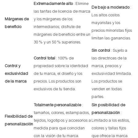
Extremadamente alto
: Elimine
De bajo a moderado
:
las tarifas de licencia de marca
Los altos costos
Márgenes de
y los márgenes de los
mayoristas y los
beneficio
intermediarios; disfrute de
precios minoristas fijos
márgenes de beneficio entre un
limitan las ganancias.
30 % y un 50 % superiores.
Sin control
: Sujeto a
Control total
: 100% de
las directrices de la
Control y
propiedad sobre la identidad
marca, precios y
exclusividad
de tu marca, el diseño y los
exclusividad limitada.
de la marca
precios. Los productos son
Los productos se
exclusivos de tu tienda.
venden en todas
partes.
Totalmente personalizable
:
Sin posibilidad de
tamaños, colores, estampados,
personalización
:
Flexibilidad de
tejidos, logotipos y accesorios a
Limitado a los estilos,
personalización
medida para que coincidan
colores y tallas fijos
con la visión de tu marca.
que ofrece la marca.