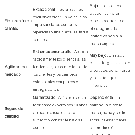
Bajo
: Los clientes
Excepcional
: Los productos
pueden comprar
exclusivos crean un valor único,
Fidelización de
productos idénticos en
impulsando las compras
clientes
otros lugares; la
repetidas y una fuerte lealtad a
lealtad es hacia la
la marca.
marca original.
Extremadamente alto
: Adapte
Muy bajo
: Limitado
rápidamente los diseños a las
por los largos ciclos de
Agilidad de
tendencias, los comentarios de
productos de la marca
mercado
los clientes y los cambios
y los catálogos
estacionales con plazos de
inflexibles.
entrega cortos.
Garantizado
: Asóciese con un
Dependiente
: La
fabricante experto con 10 años
calidad la dicta la
Seguro de
de experiencia; calidad
marca; no hay control
calidad
superior y constante bajo su
sobre los estándares
control.
de producción.