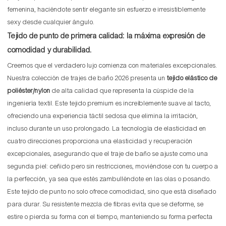
femenina, haciéndote sentir elegante sin esfuerzo e irresistiblemente
sexy desde cualquier ángulo.
Tejido de punto de primera calidad: la máxima expresión de
comodidad y durabilidad.
Creemos que el verdadero lujo comienza con materiales excepcionales.
Nuestra colección de trajes de baño 2026 presenta un
tejido elástico de
poliéster/nylon
de alta calidad que representa la cúspide de la
ingeniería textil. Este tejido premium es increíblemente suave al tacto,
ofreciendo una experiencia táctil sedosa que elimina la irritación,
incluso durante un uso prolongado. La tecnología de elasticidad en
cuatro direcciones proporciona una elasticidad y recuperación
excepcionales, asegurando que el traje de baño se ajuste como una
segunda piel: ceñido pero sin restricciones, moviéndose con tu cuerpo a
la perfección, ya sea que estés zambulléndote en las olas o posando.
Este tejido de punto no solo ofrece comodidad, sino que está diseñado
para durar. Su resistente mezcla de fibras evita que se deforme, se
estire o pierda su forma con el tiempo, manteniendo su forma perfecta