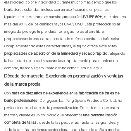
elasticidad, color e integridad durante mucho más tiempo que los
bañadores estándar, incluso con un uso frecuente en piscinas.
Igualmente importante es nuestra
protección UV UPF 50+
, que bloquea
más del 98 % de los dañinos rayos UVA y UVB. Esta protección solar
integrada protege tu piel durante largas horas al aire libre,
proporcionando una capa esencial de defensa contra el daño solar.
Complementando estas características, el tejido ofrece excelentes
propiedades de absorción de la humedad y secado rápido
, alejando
la humedad de la piel y secándose rápidamente para mantenerte
cómodo, fresco y ligero, tanto dentro como fuera del agua.
Década de maestría: Excelencia en personalización y ventajas
de la marca propia
Con
más de diez años de experiencia en la fabricación de trajes de
baño profesionales
, Dongguan LanTeng Sports Products Co., Ltd. ha
perfeccionado el arte de la personalización. Entendemos que cada
marca y cliente es único, por lo que ofrecemos
una personalización
completa de tallas
: desde tallas pequeñas hasta tallas grandes, y
todo lo demás, podemos confeccionar cada traje de baño a medida,