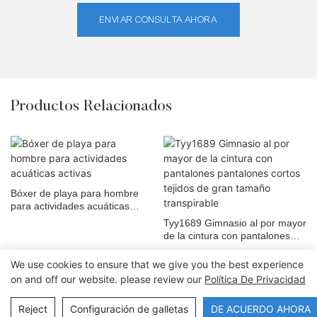
ENVIAR CONSULTA AHORA
Productos Relacionados
Bóxer de playa para hombre
para actividades acuáticas
activas
Tyy1689 Gimnasio al por mayor
de la cintura con pantalones
pantalones cortos tejidos de
gran tamaño transpirable
We use cookies to ensure that we give you the best experience
on and off our website. please review our
Política De Privacidad
Copyright © 2026 Dongguan Lanteng Sports Products Co., Ltd. |
Mapa del sitio∣Política de privacidad
Reject
Configuración de galletas
DE ACUERDO AHORA