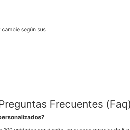
 y cambie según sus
Preguntas Frecuentes (faq
personalizados?
de 100 unidades por diseño, se pueden mezclar de 5 