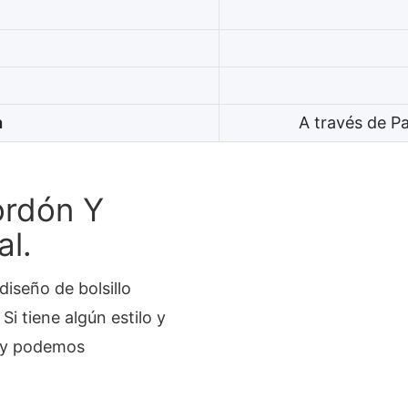
n
A través de P
ordón Y
al.
iseño de bolsillo
i tiene algún estilo y
o y podemos